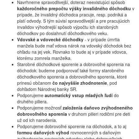
Navrhneme spravodlivejší, doteraz neexistujúci spôsob
každoročného prepočtu výšky invalidného dôchodku
v
prípade, že invalidný dôchodca pracuje, resp. podniká a
platí odvody. S tým súvisí spravodlivejší a pre pracujúcich
invalidov výhodnejší spôsob výpočtu ich starobných
dôchodkov po dosiahnutí dôchodkového veku.
Vdovské a vdovecké dôchodky
- v prípade úmrtia
manžela bude mať vdova nárok na vdovský dôchodok bez
ohľadu na jej vek. Rovnako to bude aj v prípade vdovca,
ktorému zomrela manželka.
Starobné dôchodkové sporenie a dobrovoľné sporenia na
dôchodok: budeme podporovať také formy starobného
dôchodkového sporenia a dobrovoľného sporenia, ktoré
prinesú občanom
čo najvyššie zhodnotenie
, pod
dohľadom Národnej banky SR.
Podporujeme
automatický vstup mladých ľudí
do
druhého piliera.
Podporujeme možnosť
založenia daňovo zvýhodneného
dobrovoľného sporenia
v druhom pilieri rodičmi pre deti
už od ich narodenia.
Podporujeme dobrovoľné sporenie na dôchodok, a to aj
formou daňových výhod
rovnocenných s daňovým
zvýhodnením povinných odvodov alebo dobrovoľných