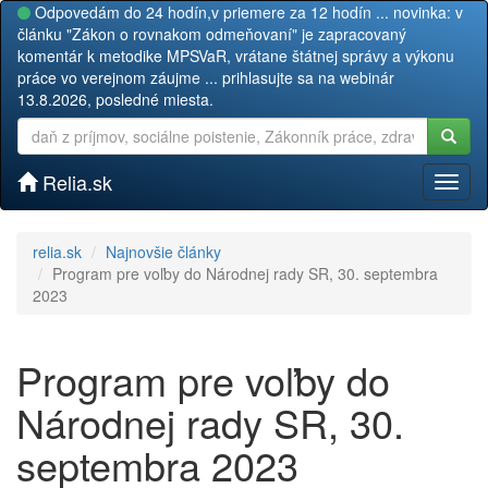
Odpovedám do 24 hodín,v priemere za 12 hodín ... novinka: v
článku "Zákon o rovnakom odmeňovaní" je zapracovaný
komentár k metodike MPSVaR, vrátane štátnej správy a výkonu
práce vo verejnom záujme ... prihlasujte sa na webinár
13.8.2026, posledné miesta.
Relia.sk
Toggl
naviga
relia.sk
Najnovšie články
Program pre voľby do Národnej rady SR, 30. septembra
2023
Program pre voľby do
Národnej rady SR, 30.
septembra 2023