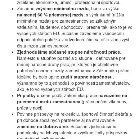
zdieľanej ekonomike, umelci, profesionálni športovci.
Zásadne
zvýšime minimálnu mzdu
, bude vo výške
najmenej 60 % priemernej mzdy
, s výnimkami (nižšia
minimálna mzda) pre zamestnancov so základným
vzdelaním, študentov, dôchodcov - presne tak, ako to je vo
vyspelých štátoch EÚ. Súčasne zavedieme všeobecnú
odpočítateľnú položku v odvodoch, čím sa ešte viac zvýši
čistá mzda zamestnancov.
Zjednodušíme súčasné stupne náročnosti práce
.
Namiesto 6 stupňov postačia 3 stupne - definované pre
menej náročné druhy prác, pri ktorých je objektívne
potrebná ochrana mzdy zamestnanca v Zákonníku práce.
Ideálne by bolo úplne
zrušiť stupne náročnosti
,
významne by to zjednodušilo povinnosti zamestnávateľov,
ako je to vo vyspelých štátoch EÚ.
Príplatky
určené podľa Zákonníka práce
naviažeme na
priemernú mzdu zamestnanca
(práca počas víkendov,
práca v noci).
Povinné príspevky na rekreáciu, športovú činnosť dieťaťa a
pri dohode sociálnych partnerov aj na stravovanie
zmeníme na dobrovoľné
. Súčasne zjednodušíme
podmienky na ich vyplatenie a zvýšime limity príspevkov
pre daňové zvýhodnenia.