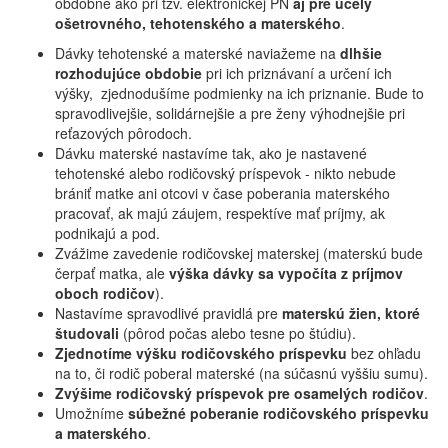
obdobne ako pri tzv. elektronickej PN
aj pre účely
ošetrovného, tehotenského a materského
.
Dávky tehotenské a materské naviažeme na
dlhšie
rozhodujúce obdobie
pri ich priznávaní a určení ich
výšky, zjednodušíme podmienky na ich priznanie. Bude to
spravodlivejšie, solidárnejšie a pre ženy výhodnejšie pri
reťazových pôrodoch.
Dávku materské nastavíme tak, ako je nastavené
tehotenské alebo rodičovský príspevok - nikto nebude
brániť matke ani otcovi v čase poberania materského
pracovať, ak majú záujem, respektíve mať príjmy, ak
podnikajú a pod.
Zvážime zavedenie rodičovskej materskej (materskú bude
čerpať matka, ale
výška dávky sa vypočíta z príjmov
oboch rodičov
).
Nastavíme spravodlivé pravidlá pre
materskú žien, ktoré
študovali
(pôrod počas alebo tesne po štúdiu).
Zjednotíme výšku rodičovského príspevku
bez ohľadu
na to, či rodič poberal materské (na súčasnú vyššiu sumu).
Zvýšime rodičovský príspevok pre osamelých rodičov
.
Umožníme
súbežné poberanie rodičovského príspevku
a materského
.