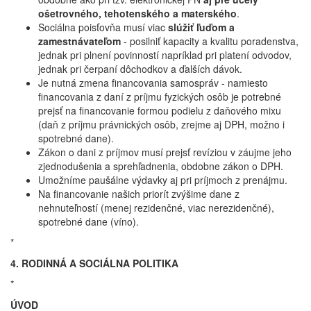
ošetrovného, tehotenského a materského
.
Sociálna poisťovňa musí viac
slúžiť ľuďom a
zamestnávateľom
- posilniť kapacity a kvalitu poradenstva,
jednak pri plnení povinností napríklad pri platení odvodov,
jednak pri čerpaní dôchodkov a ďalších dávok.
Je nutná zmena financovania samospráv - namiesto
financovania z daní z príjmu fyzických osôb je potrebné
prejsť na financovanie formou podielu z daňového mixu
(daň z príjmu právnických osôb, zrejme aj DPH, možno i
spotrebné dane).
Zákon o dani z príjmov musí prejsť revíziou v záujme jeho
zjednodušenia a sprehľadnenia, obdobne zákon o DPH.
Umožníme paušálne výdavky aj pri príjmoch z prenájmu.
Na financovanie našich priorít zvýšime dane z
nehnuteľností (menej rezidenčné, viac nerezidenčné),
spotrebné dane (víno).
*
4. RODINNÁ A SOCIÁLNA POLITIKA
*
ÚVOD