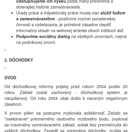
odstupňujeme ich výšku
podľa miery previnenia a
doterajšej histórie zamestnávateľa.
Úrady práce a inšpektoráty práce musia viac
slúžiť ľuďom
a zamestnávateľom
- posilníme rozmer poradenskej
činnosti a vzdelávania, je potrebné zásadne zlepšiť
informačný obsah na webovej stránke oboch inštitúcií atď.
Podporíme sociálny dialóg
na všetkých úrovniach, najmä
na podnikovej úrovni.
*
2. DÔCHODKY
*
ÚVOD
Od dôchodkovej reformy prijatej pred rokom 2004 prešlo 20
rokov. Základ zostal zachovaný - dôchodkový systém je
viacpilierový. Od roku 2004 však došlo k viacerým negatívnym
zásahom.
V prvom pilieri sa postupne zvyšovala solidárnosť. Začalo sa
"osekávanie" priemerného osobného mzdového bodu, zvyšoval
sa maximálny vymeriavacieho základ, avšak bez premietnutia do
vyšších dôchodkov. Zaviedli sa minimálne dôchodky, zrušila sa