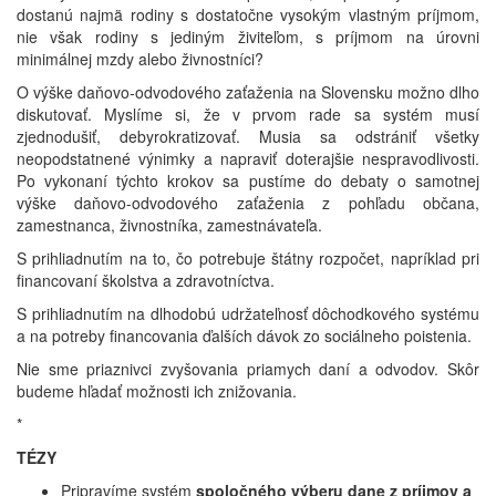
dostanú najmä rodiny s dostatočne vysokým vlastným príjmom,
nie však rodiny s jediným živiteľom, s príjmom na úrovni
minimálnej mzdy alebo živnostníci?
O výške daňovo-odvodového zaťaženia na Slovensku možno dlho
diskutovať. Myslíme si, že v prvom rade sa systém musí
zjednodušiť, debyrokratizovať. Musia sa odstrániť všetky
neopodstatnené výnimky a napraviť doterajšie nespravodlivosti.
Po vykonaní týchto krokov sa pustíme do debaty o samotnej
výške daňovo-odvodového zaťaženia z pohľadu občana,
zamestnanca, živnostníka, zamestnávateľa.
S prihliadnutím na to, čo potrebuje štátny rozpočet, napríklad pri
financovaní školstva a zdravotníctva.
S prihliadnutím na dlhodobú udržateľnosť dôchodkového systému
a na potreby financovania ďalších dávok zo sociálneho poistenia.
Nie sme priaznivci zvyšovania priamych daní a odvodov. Skôr
budeme hľadať možnosti ich znižovania.
*
TÉZY
Pripravíme systém
spoločného výberu dane z príjmov a