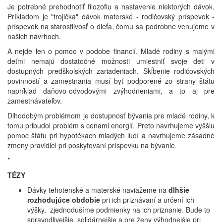
Je potrebné prehodnotiť filozofiu a nastavenie niektorých dávok.
Príkladom je "trojička" dávok materské - rodičovský príspevok -
príspevok na starostlivosť o dieťa, čomu sa podrobne venujeme v
našich návrhoch.
A nejde len o pomoc v podobe financií. Mladé rodiny s malými
deťmi nemajú dostatočné možnosti umiestniť svoje deti v
dostupných predškolských zariadeniach. Skĺbenie rodičovských
povinností a zamestnania musí byť podporené zo strany štátu
napríklad daňovo-odvodovými zvýhodneniami, a to aj pre
zamestnávateľov.
Dlhodobým problémom je dostupnosť bývania pre mladé rodiny, k
tomu pribudol problém s cenami energií. Preto navrhujeme vyššiu
pomoc štátu pri hypotékach mladých ľudí a navrhujeme zásadné
zmeny pravidiel pri poskytovaní príspevku na bývanie.
*
TÉZY
Dávky tehotenské a materské naviažeme na
dlhšie
rozhodujúce obdobie
pri ich priznávaní a určení ich
výšky, zjednodušíme podmienky na ich priznanie. Bude to
spravodlivejšie, solidárnejšie a pre ženy výhodnejšie pri