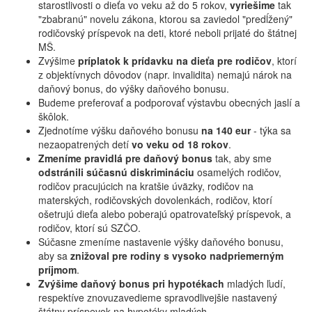
starostlivosti o dieťa vo veku až do 5 rokov,
vyriešime
tak
"zbabranú" novelu zákona, ktorou sa zaviedol "predĺžený"
rodičovský príspevok na deti, ktoré neboli prijaté do štátnej
MŠ.
Zvýšime
príplatok k prídavku na dieťa pre rodičov
, ktorí
z objektívnych dôvodov (napr. invalidita) nemajú nárok na
daňový bonus, do výšky daňového bonusu.
Budeme preferovať a podporovať výstavbu obecných jaslí a
škôlok.
Zjednotíme výšku daňového bonusu
na 140 eur
- týka sa
nezaopatrených detí
vo veku od 18 rokov
.
Zmeníme pravidlá pre daňový bonus
tak, aby sme
odstránili súčasnú diskrimináciu
osamelých rodičov,
rodičov pracujúcich na kratšie úväzky, rodičov na
materských, rodičovských dovolenkách, rodičov, ktorí
ošetrujú dieťa alebo poberajú opatrovateľský príspevok, a
rodičov, ktorí sú SZČO.
Súčasne zmeníme nastavenie výšky daňového bonusu,
aby sa
znižoval pre rodiny s vysoko nadpriemerným
príjmom
.
Zvýšime daňový bonus pri hypotékach
mladých ľudí,
respektíve znovuzavedieme spravodlivejšie nastavený
štátny príspevok na hypotéky mladých.