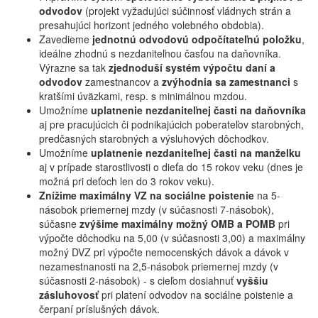
odvodov
(projekt vyžadujúci súčinnosť vládnych strán a
presahujúci horizont jedného volebného obdobia).
Zavedieme
jednotnú odvodovú odpočítateľnú položku
,
ideálne zhodnú s nezdaniteľnou časťou na daňovníka.
Výrazne sa tak
zjednoduší systém výpočtu daní a
odvodov
zamestnancov a
zvýhodnia sa zamestnanci
s
kratšími úväzkami, resp. s minimálnou mzdou.
Umožníme
uplatnenie nezdaniteľnej časti na daňovníka
aj pre pracujúcich či podnikajúcich poberateľov starobných,
predčasných starobných a výsluhových dôchodkov.
Umožníme
uplatnenie nezdaniteľnej časti na manželku
aj v prípade starostlivosti o dieťa do 15 rokov veku (dnes je
možná pri deťoch len do 3 rokov veku).
Znížime maximálny VZ na sociálne poistenie
na 5-
násobok priemernej mzdy (v súčasnosti 7-násobok),
súčasne
zvýšime maximálny možný OMB a POMB
pri
výpočte dôchodku na 5,00 (v súčasnosti 3,00) a maximálny
možný DVZ pri výpočte nemocenských dávok a dávok v
nezamestnanosti na 2,5-násobok priemernej mzdy (v
súčasnosti 2-násobok) - s cieľom dosiahnuť
vyššiu
zásluhovosť
pri platení odvodov na sociálne poistenie a
čerpaní príslušných dávok.