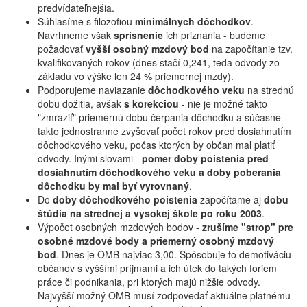
predvídateľnejšia.
Súhlasíme s filozofiou
minimálnych dôchodkov
.
Navrhneme však
sprísnenie
ich priznania - budeme
požadovať
vyšší osobný mzdový bod
na započítanie tzv.
kvalifikovaných rokov (dnes stačí 0,241, teda odvody zo
základu vo výške len 24 % priemernej mzdy).
Podporujeme naviazanie
dôchodkového veku
na strednú
dobu dožitia, avšak
s korekciou
- nie je možné takto
"zmraziť" priemernú dobu čerpania dôchodku a súčasne
takto jednostranne zvyšovať počet rokov pred dosiahnutím
dôchodkového veku, počas ktorých by občan mal platiť
odvody. Inými slovami -
pomer doby poistenia pred
dosiahnutím dôchodkového veku a doby poberania
dôchodku by mal byť vyrovnaný
.
Do
doby dôchodkového poistenia
započítame aj
dobu
štúdia na strednej a vysokej škole po roku 2003
.
Výpočet osobných mzdových bodov -
zrušíme "strop" pre
osobné mzdové body a priemerný osobný mzdový
bod
. Dnes je OMB najviac 3,00. Spôsobuje to demotiváciu
občanov s vyššími príjmami a ich útek do takých foriem
práce či podnikania, pri ktorých majú nižšie odvody.
Najvyšší možný OMB musí zodpovedať aktuálne platnému