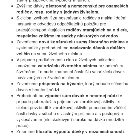
Zvýšime dávky
ošetrovné a nemocenské pre osamelých
rodičov
,
resp. rodiny s jedným živiteľom
.
S cieľom zvýhodniť zamestnávanie rodičov s malými deťmi
nastavíme odvodovú odpočítateľnú položku pre
pracujúcich/podnikajúcich
rodičov starajúcich sa o dieťa,
respektíve znížime im sadzby niektorých odvodov
.
Zavedieme
novú konštrukciu sumy životného minima
a
systematicky prehodnotíme
naviazanie dávok a ďalších
veličín
na sumu životného minima.
V prípade prudkého rastu cien a životných nákladov
umožníme
valorizáciu životného minima
raz polročne/
štvrťročne. To bude znamenať častejšiu valorizáciu dávok
naviazaných na životné minimum.
Zavedieme
príspevok na bývanie
, ktorý nebude súčasťou
dávok v hmotnej núdzi.
Prehodnotíme
výpočet súm dávok v hmotnej núdzi
v
prípade poberateľa s príjmom zo zárobkovej aktivity - s
cieľom povzbudiť k zárobkovej aktivite ponechaním väčšej
časti dávky v súbehu s vlastným príjmom a s postupným
vyklesávaním (nie skokovým) nároku na dávku (medzitrh
práce).
Zmeníme
filozofiu výpočtu dávky v nezamestnanosti
.