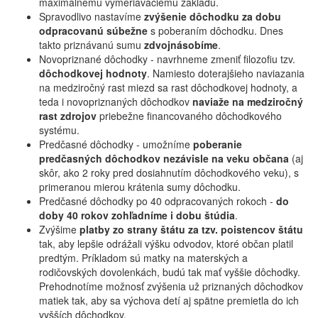
maximálnemu vymeriavaciemu základu.
Spravodlivo nastavíme
zvýšenie dôchodku za dobu
odpracovanú súbežne
s poberaním dôchodku. Dnes
takto priznávanú sumu
zdvojnásobíme
.
Novopriznané dôchodky - navrhneme zmeniť filozofiu tzv.
dôchodkovej hodnoty
. Namiesto doterajšieho naviazania
na medziročný rast miezd sa rast dôchodkovej hodnoty, a
teda i novopriznaných dôchodkov
naviaže na medziročný
rast zdrojov
priebežne financovaného dôchodkového
systému.
Predčasné dôchodky - umožníme
poberanie
predčasných dôchodkov nezávisle na veku občana
(aj
skôr, ako 2 roky pred dosiahnutím dôchodkového veku), s
primeranou mierou krátenia sumy dôchodku.
Predčasné dôchodky po 40 odpracovaných rokoch -
do
doby 40 rokov zohľadníme i dobu štúdia
.
Zvýšime
platby zo strany štátu za tzv. poistencov štátu
tak, aby lepšie odrážali výšku odvodov, ktoré občan platil
predtým. Príkladom sú matky na materských a
rodičovských dovolenkách, budú tak mať vyššie dôchodky.
Prehodnotíme možnosť zvýšenia už priznaných dôchodkov
matiek tak, aby sa výchova detí aj spätne premietla do ich
vyšších dôchodkov.