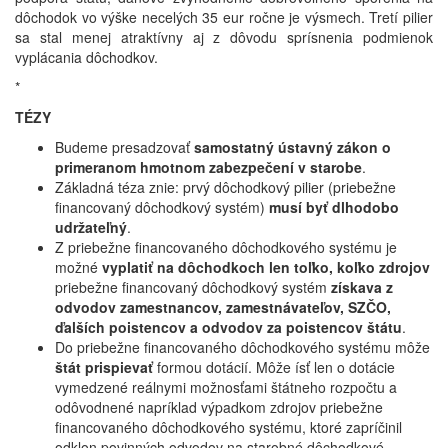
dôchodok vo výške necelých 35 eur ročne je výsmech. Tretí pilier
sa stal menej atraktívny aj z dôvodu sprísnenia podmienok
vyplácania dôchodkov.
*
TÉZY
Budeme presadzovať
samostatný ústavný zákon o
primeranom hmotnom zabezpečení v starobe
.
Základná téza znie: prvý dôchodkový pilier (priebežne
financovaný dôchodkový systém)
musí byť dlhodobo
udržateľný
.
Z priebežne financovaného dôchodkového systému
je
možné
vyplatiť na dôchodkoch len toľko, koľko zdrojov
priebežne financovaný dôchodkový systém
získava z
odvodov zamestnancov, zamestnávateľov, SZČO,
ďalších poistencov a odvodov za poistencov štátu
.
Do priebežne financovaného dôchodkového systému môže
štát
prispievať
formou dotácií. Môže ísť len o dotácie
vymedzené reálnymi možnosťami štátneho rozpočtu a
odôvodnené napríklad výpadkom zdrojov priebežne
financovaného dôchodkového systému, ktoré zapríčinil
odklon povinných odvodov na starobné dôchodkové