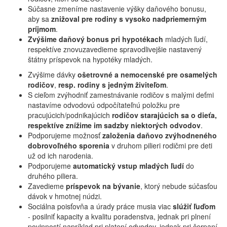
Súčasne zmeníme nastavenie výšky daňového bonusu,
aby sa
znižoval pre rodiny s vysoko nadpriemerným
príjmom
.
Zvýšime daňový bonus pri hypotékach
mladých ľudí,
respektíve znovuzavedieme spravodlivejšie nastavený
štátny príspevok na hypotéky mladých.
Zvýšime dávky
ošetrovné a nemocenské pre osamelých
rodičov
,
resp. rodiny s jedným živiteľom
.
S cieľom zvýhodniť zamestnávanie rodičov s malými deťmi
nastavíme odvodovú odpočítateľnú položku pre
pracujúcich/podnikajúcich
rodičov starajúcich sa o dieťa,
respektíve znížime im sadzby niektorých odvodov
.
Podporujeme možnosť
založenia daňovo zvýhodneného
dobrovoľného sporenia
v druhom pilieri rodičmi pre deti
už od ich narodenia.
Podporujeme
automatický vstup mladých ľudí
do
druhého piliera.
Zavedieme
príspevok na bývanie
, ktorý nebude súčasťou
dávok v hmotnej núdzi.
Sociálna poisťovňa a úrady práce musia viac
slúžiť ľuďom
- posilniť kapacity a kvalitu poradenstva, jednak pri plnení
povinností napríklad pri platení odvodov, jednak pri čerpaní