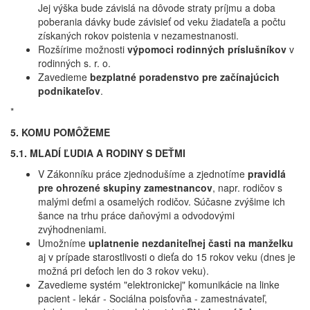
Jej výška bude závislá na dôvode straty príjmu a doba
poberania dávky bude závisieť od veku žiadateľa a počtu
získaných rokov poistenia v nezamestnanosti.
Rozšírime možnosti
výpomoci rodinných príslušníkov
v
rodinných s. r. o.
Zavedieme
bezplatné poradenstvo pre začínajúcich
podnikateľov
.
*
5. KOMU POMÔŽEME
5.1. MLADÍ ĽUDIA A RODINY S DEŤMI
V Zákonníku práce zjednodušíme a zjednotíme
pravidlá
pre ohrozené skupiny zamestnancov
, napr. rodičov s
malými deťmi a osamelých rodičov. Súčasne zvýšime ich
šance na trhu práce daňovými a odvodovými
zvýhodneniami.
Umožníme
uplatnenie nezdaniteľnej časti na manželku
aj v prípade starostlivosti o dieťa do 15 rokov veku (dnes je
možná pri deťoch len do 3 rokov veku).
Zavedieme systém "elektronickej" komunikácie na linke
pacient - lekár - Sociálna poisťovňa - zamestnávateľ,