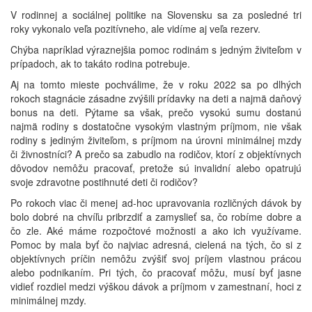
V rodinnej a sociálnej politike na Slovensku sa za posledné tri
roky vykonalo veľa pozitívneho, ale vidíme aj veľa rezerv.
Chýba napríklad výraznejšia pomoc rodinám s jedným živiteľom v
prípadoch, ak to takáto rodina potrebuje.
Aj na tomto mieste pochválime, že v roku 2022 sa po dlhých
rokoch stagnácie zásadne zvýšili prídavky na deti a najmä daňový
bonus na deti. Pýtame sa však, prečo vysokú sumu dostanú
najmä rodiny s dostatočne vysokým vlastným príjmom, nie však
rodiny s jediným živiteľom, s príjmom na úrovni minimálnej mzdy
či živnostníci? A prečo sa zabudlo na rodičov, ktorí z objektívnych
dôvodov nemôžu pracovať, pretože sú invalidní alebo opatrujú
svoje zdravotne postihnuté deti či rodičov?
Po rokoch viac či menej ad-hoc upravovania rozličných dávok by
bolo dobré na chvíľu pribrzdiť a zamyslieť sa, čo robíme dobre a
čo zle. Aké máme rozpočtové možnosti a ako ich využívame.
Pomoc by mala byť čo najviac adresná, cielená na tých, čo si z
objektívnych príčin nemôžu zvýšiť svoj príjem vlastnou prácou
alebo podnikaním. Pri tých, čo pracovať môžu, musí byť jasne
vidieť rozdiel medzi výškou dávok a príjmom v zamestnaní, hoci z
minimálnej mzdy.