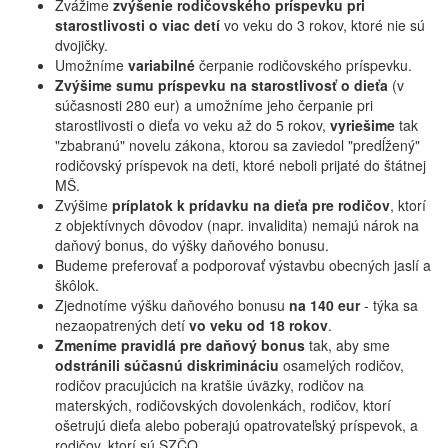
Zvážime
zvýšenie rodičovského príspevku pri
starostlivosti o viac detí
vo veku do 3 rokov, ktoré nie sú
dvojičky.
Umožníme
variabilné
čerpanie rodičovského príspevku.
Zvýšime sumu príspevku na starostlivosť o dieťa
(v
súčasnosti 280 eur) a umožníme jeho čerpanie pri
starostlivosti o dieťa vo veku až do 5 rokov,
vyriešime
tak
"zbabranú" novelu zákona, ktorou sa zaviedol "predĺžený"
rodičovský príspevok na deti, ktoré neboli prijaté do štátnej
MŠ.
Zvýšime
príplatok k prídavku na dieťa pre rodičov
, ktorí
z objektívnych dôvodov (napr. invalidita) nemajú nárok na
daňový bonus, do výšky daňového bonusu.
Budeme preferovať a podporovať výstavbu obecných jaslí a
škôlok.
Zjednotíme výšku daňového bonusu
na 140 eur
- týka sa
nezaopatrených detí
vo veku od 18 rokov
.
Zmeníme pravidlá pre daňový bonus
tak, aby sme
odstránili súčasnú diskrimináciu
osamelých rodičov,
rodičov pracujúcich na kratšie úväzky, rodičov na
materských, rodičovských dovolenkách, rodičov, ktorí
ošetrujú dieťa alebo poberajú opatrovateľský príspevok, a
rodičov, ktorí sú SZČO.