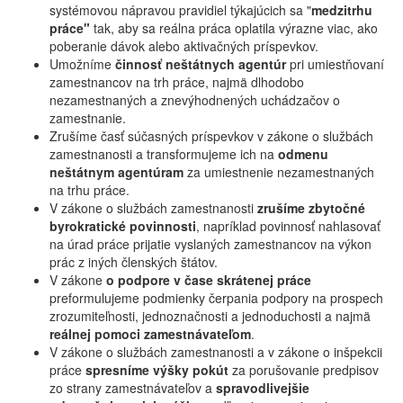
systémovou nápravou pravidiel týkajúcich sa "
medzitrhu
práce"
tak, aby sa reálna práca oplatila výrazne viac, ako
poberanie dávok alebo aktivačných príspevkov.
Umožníme
činnosť neštátnych agentúr
pri umiestňovaní
zamestnancov na trh práce, najmä dlhodobo
nezamestnaných a znevýhodnených uchádzačov o
zamestnanie.
Zrušíme časť súčasných príspevkov v zákone o službách
zamestnanosti a transformujeme ich na
odmenu
neštátnym agentúram
za umiestnenie nezamestnaných
na trhu práce.
V zákone o službách zamestnanosti
zrušíme zbytočné
byrokratické povinnosti
, napríklad povinnosť nahlasovať
na úrad práce prijatie vyslaných zamestnancov na výkon
prác z iných členských štátov.
V zákone
o podpore v čase skrátenej práce
preformulujeme podmienky čerpania podpory na prospech
zrozumiteľnosti, jednoznačnosti a jednoduchosti a najmä
reálnej pomoci zamestnávateľom
.
V zákone o službách zamestnanosti a v zákone o inšpekcii
práce
spresníme výšky pokút
za porušovanie predpisov
zo strany zamestnávateľov a
spravodlivejšie