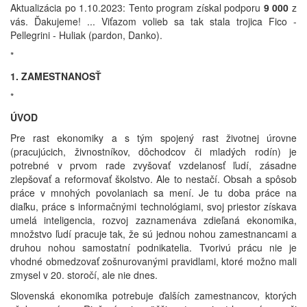
Aktualizácia po 1.10.2023: Tento program získal podporu
9 000
z
vás. Ďakujeme! ... Viťazom volieb sa tak stala trojica Fico -
Pellegrini - Huliak (pardon, Danko).
*
1. ZAMESTNANOSŤ
*
ÚVOD
Pre rast ekonomiky a s tým spojený rast životnej úrovne
(pracujúcich, živnostníkov, dôchodcov či mladých rodín) je
potrebné v prvom rade zvyšovať vzdelanosť ľudí, zásadne
zlepšovať a reformovať školstvo. Ale to nestačí. Obsah a spôsob
práce v mnohých povolaniach sa mení. Je tu doba práce na
diaľku, práce s informačnými technológiami, svoj priestor získava
umelá inteligencia, rozvoj zaznamenáva zdieľaná ekonomika,
množstvo ľudí pracuje tak, že sú jednou nohou zamestnancami a
druhou nohou samostatní podnikatelia. Tvorivú prácu nie je
vhodné obmedzovať zošnurovanými pravidlami, ktoré možno mali
zmysel v 20. storočí, ale nie dnes.
Slovenská ekonomika potrebuje ďalších zamestnancov, ktorých