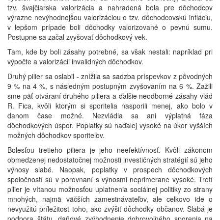
tzv. švajčiarska valorizácia a nahradená bola pre dôchodcov
výrazne nevýhodnejšou valorizáciou o tzv. dôchodcovskú infláciu,
v lepšom prípade boli dôchodky valorizované o pevnú sumu.
Postupne sa začal zvyšovať dôchodkový vek.
Tam, kde by boli zásahy potrebné, sa však nestali: napríklad pri
výpočte a valorizácii invalidných dôchodkov.
Druhý pilier sa oslabil - znížila sa sadzba príspevkov z pôvodných
9 % na 4 %, s následným postupným zvyšovaním na 6 %. Zažili
sme päť otváraní druhého piliera a ďalšie neodborné zásahy vlád
R. Fica, kvôli ktorým si sporitelia nasporili menej, ako bolo v
danom čase možné. Nezvládla sa ani výplatná fáza
dôchodkových úspor. Poplatky sú naďalej vysoké na úkor vyšších
možných dôchodkov sporiteľov.
Bolesťou tretieho piliera je jeho neefektívnosť. Kvôli zákonom
obmedzenej nedostatočnej možnosti investičných stratégií sú jeho
výnosy slabé. Naopak, poplatky v prospech dôchodkových
spoločností sú v porovnaní s výnosmi neprimerane vysoké. Tretí
pilier je vítanou možnosťou uplatnenia sociálnej politiky zo strany
mnohých, najmä väčších zamestnávateľov, ale celkovo ide o
nevyužitú príležitosť toho, ako zvýšiť dôchodky občanov. Slabá je
podpora štátu, daňové zvýhodnenie dobrovoľného sporenia na