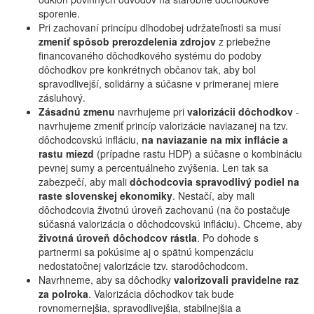
sporenie.
Pri zachovaní princípu dlhodobej udržateľnosti sa musí
zmeniť spôsob prerozdelenia zdrojov
z priebežne
financovaného dôchodkového systému do podoby
dôchodkov pre konkrétnych občanov tak, aby bol
spravodlivejší, solidárny a súčasne v primeranej miere
zásluhový.
Zásadnú zmenu
navrhujeme pri
valorizácii dôchodkov
-
navrhujeme zmeniť princíp valorizácie naviazanej na tzv.
dôchodcovskú infláciu,
na naviazanie na mix inflácie a
rastu miezd
(prípadne rastu HDP) a súčasne o kombináciu
pevnej sumy a percentuálneho zvýšenia. Len tak sa
zabezpečí, aby mali
dôchodcovia spravodlivý podiel na
raste slovenskej ekonomiky
. Nestačí, aby mali
dôchodcovia životnú úroveň zachovanú (na čo postačuje
súčasná valorizácia o dôchodcovskú infláciu). Chceme, aby
životná úroveň dôchodcov rástla
. Po dohode s
partnermi sa pokúsime aj o spätnú kompenzáciu
nedostatočnej valorizácie tzv. starodôchodcom.
Navrhneme, aby sa dôchodky
valorizovali pravidelne raz
za polroka
. Valorizácia dôchodkov tak bude
rovnomernejšia, spravodlivejšia, stabilnejšia a