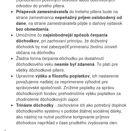
odvodov do prvého piliera.
Príspevok zamestnávateľa
do tretieho piliera bude na
strane zamestnanca
nepeňažný príjem oslobodený od
dane
, na strane zamestnávateľa pôjde o daňový výdavok
bez obmedzenia
.
Umožníme čo
najslobodnejší spôsob čerpania
dôchodkov
, pri zachovaní princípu, že doživotný
dôchodok by mal zabezpečiť primeranú životnú úroveň
občana na dôchodku
Žiadna forma čerpania dôchodku po dosiahnutí
dôchodkového veku
nesmie byť zdanená
. To platí pre
všetky dôchodkové piliere.
Upravíme
výšku a filozofiu poplatkov
, ich nastavenie
považujeme naďalej za neprimerane výhodné pre
správcovské spoločnosti. Znížime poplatky za správu
dôchodkových fondov, prehodnotíme výšku poplatkov za
zhodnotenie dôchodkových úspor.
Trináste dôchodky
- zachováme ich ako potrebný doplnok
dôchodkového systému v podobe štátnej sociálnej dávky,
ako nástroj na nutné pozitívne korigovanie príjmov
dôchodcov napríklad v čase prudkého zvyšovania cien.