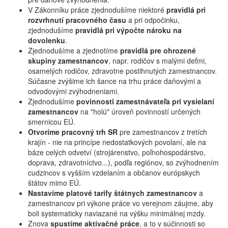
V Zákonníku práce zjednodušíme niektoré
pravidlá pri
rozvrhnutí pracovného
času
a pri odpočinku,
zjednodušíme
pravidlá pri výpočte nároku na
dovolenku
.
Zjednodušíme a zjednotíme
pravidlá
pre ohrozené
skupiny zamestnancov
, napr. rodičov s malými deťmi,
osamelých rodičov, zdravotne postihnutých zamestnancov.
Súčasne zvýšime ich šance na trhu práce daňovými a
odvodovými zvýhodneniami.
Zjednodušíme
povinnosti zamestnávateľa pri vysielaní
zamestnancov
na "holú" úroveň povinností určených
smernicou EÚ.
Otvoríme pracovný trh SR
pre zamestnancov z tretích
krajín - nie na princípe nedostatkových povolaní, ale na
báze celých odvetví (strojárenstvo, poľnohospodárstvo,
doprava, zdravotníctvo...), podľa regiónov, so zvýhodnením
cudzincov s vyšším vzdelaním a občanov európskych
štátov mimo EÚ.
Nastavíme platové tarify štátnych zamestnancov
a
zamestnancov pri výkone práce vo verejnom záujme, aby
boli systematicky naviazané na výšku minimálnej mzdy.
Znova
spustíme aktivačné práce
, a to v súčinnosti so