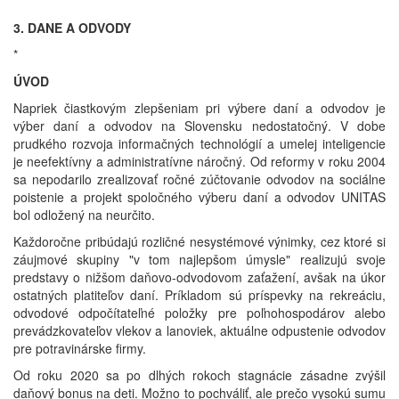
*
3. DANE A ODVODY
*
ÚVOD
Napriek čiastkovým zlepšeniam pri výbere daní a odvodov je
výber daní a odvodov na Slovensku nedostatočný. V dobe
prudkého rozvoja informačných technológií a umelej inteligencie
je neefektívny a administratívne náročný. Od reformy v roku 2004
sa nepodarilo zrealizovať ročné zúčtovanie odvodov na sociálne
poistenie a projekt spoločného výberu daní a odvodov UNITAS
bol odložený na neurčito.
Každoročne pribúdajú rozličné nesystémové výnimky, cez ktoré si
záujmové skupiny "v tom najlepšom úmysle" realizujú svoje
predstavy o nižšom daňovo-odvodovom zaťažení, avšak na úkor
ostatných platiteľov daní. Príkladom sú príspevky na rekreáciu,
odvodové odpočítateľné položky pre poľnohospodárov alebo
prevádzkovateľov vlekov a lanoviek, aktuálne odpustenie odvodov
pre potravinárske firmy.
Od roku 2020 sa po dlhých rokoch stagnácie zásadne zvýšil
daňový bonus na deti. Možno to pochváliť, ale prečo vysokú sumu