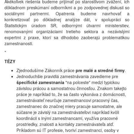
Akékoľvek riešenia budeme prijímať po starostlivom zvážení, ich
dôkladnom preskúmaní odborníkmi a po zodpovednej diskusii so
sociálnymi partnermi. Opatrenia budeme navrhovať a
konkretizovať po dôkladnej analýze dát, v spolupráci so
Štatistickým úradom SR, odbornými útvarmi ministerstiev,
renomovanými organizáciami tretieho sektora a nezávislými
expertmi z praxe, ktorí sa dlhodobo zaoberajú problematikou
zamestnanosti.
*
TÉZY
Zjednodušíme Zákonník práce
pre malé a stredné firmy
.
Jednoduchšie pravidlá zamestnávania zavedieme pre
špecifické zamestnania
"na polceste" medzi typickou
závislou prácou a samostatnou činnosťou. Znakom takejto
práce je napríklad to, že sa často vykonáva z domácnosti,
zamestnávateľ neurčuje zamestnancovi pracovný čas,
zamestnanec do značnej miery pracuje samostatne, ale
súčasne je závislý na zamestnávateľovi napríklad kvôli
koordinácii s inými zamestnancami, využíva pracovné
prostriedky, znalosti a kontakty zamestnávateľa atď.
Príkladom sú IT profesie, tvoriví zamestnanci, osoby v