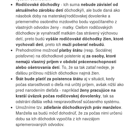
Rodičovské dôchodky
- ich suma
nebude závisieť od
aktuálneho zárobku detí
dôchodkýň, ale bude daná ako
násobok doby na materskej/rodičovskej dovolenke a
priemerného osobného mzdového bodu vypočítaného z
vlastných odvodov ženy - matky. Cieľom rodičovských
dôchodkov je vynahradiť matkám čas strávený výchovou
detí, preto budú
vyššie rodičovské dôchodky žien, ktoré
vychovali deti
, preto ich
muži poberať nebudú
.
Prehodnotíme možnosť
platby štátu
(resp. Sociálnej
poisťovne) na dôchodkové poistenie aj
za osoby, ktoré
nemajú vlastný príjem v období práceneschopnosti
alebo ošetrovania detí
. To, že sa tak zatiaľ nedeje, je
ďalšou príčinou nižších dôchodkov najmä žien.
Štát bude platiť za poistenca štátu
aj v situácii, kedy
počas starostlivosti o dieťa má určitý príjem, avšak nižší ako
pred narodením dieťaťa - napríklad
ženy pracujúce na
kratší úväzok počas rodičovskej dovolenky
, tak sa
odstráni ďalšia veľká nespravodlivosť súčasného systému.
Umožníme tzv.
zdieľanie dôchodkových práv manželov
.
Manželia sa budú môcť dohodnúť, že za počas nimi určenú
dobu sa ich dôchodok vypočíta z ich navzájom
spriemerovaných odvodov.