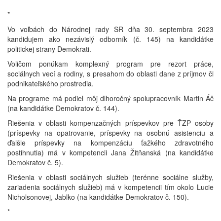
*
Vo voľbách do Národnej rady SR dňa 30. septembra 2023
kandidujem ako nezávislý odborník (č. 145) na kandidátke
politickej strany Demokrati.
Voličom ponúkam komplexný program pre rezort práce,
sociálnych vecí a rodiny, s presahom do oblasti dane z príjmov či
podnikateľského prostredia.
Na programe má podiel môj dlhoročný spolupracovník Martin Áč
(na kandidátke Demokratov č. 144).
Riešenia v oblasti kompenzačných príspevkov pre ŤZP osoby
(príspevky na opatrovanie, príspevky na osobnú asistenciu a
ďalšie príspevky na kompenzáciu ťažkého zdravotného
postihnutia) má v kompetencii Jana Žitňanská (na kandidátke
Demokratov č. 5).
Riešenia v oblasti sociálnych služieb (terénne sociálne služby,
zariadenia sociálnych služieb) má v kompetencii tím okolo Lucie
Nicholsonovej, Jablko (na kandidátke Demokratov č. 150).
*