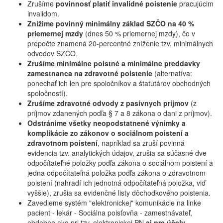
Zrušíme
povinnosť platiť invalidné poistenie
pracujúcim
invalidom.
Znížime povinný minimálny základ SZČO na 40 %
priemernej mzdy
(dnes 50 % priemernej mzdy), čo v
prepočte znamená 20-percentné zníženie tzv. minimálnych
odvodov SZČO.
Zrušíme minimálne poistné a minimálne preddavky
zamestnanca na zdravotné poistenie
(alternatíva:
ponechať ich len pre spoločníkov a štatutárov obchodných
spoločností).
Zrušíme zdravotné odvody z pasívnych príjmov
(z
príjmov zdanených podľa § 7 a 8 zákona o dani z príjmov).
Odstránime všetky neopodstatnené výnimky a
komplikácie zo zákonov o sociálnom poistení a
zdravotnom poistení
, napríklad sa zruší povinná
evidencia tzv. analytických údajov, zrušia sa súčasné dve
odpočítateľné položky podľa zákona o sociálnom poistení a
jedna odpočítateľná položka podľa zákona o zdravotnom
poistení (nahradí ich jednotná odpočítateľná položka, viď
vyššie), zrušia sa evidenčné listy dôchodkového poistenia.
Zavedieme systém "elektronickej" komunikácie na linke
pacient - lekár - Sociálna poisťovňa - zamestnávateľ,
obdobne ako pri tzv. elektronickej PN
aj pre účely