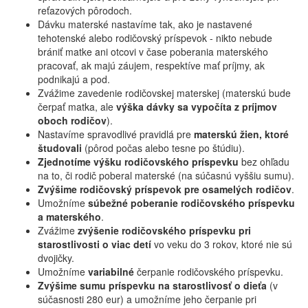
reťazových pôrodoch.
Dávku materské nastavíme tak, ako je nastavené
tehotenské alebo rodičovský príspevok - nikto nebude
brániť matke ani otcovi v čase poberania materského
pracovať, ak majú záujem, respektíve mať príjmy, ak
podnikajú a pod.
Zvážime zavedenie rodičovskej materskej (materskú bude
čerpať matka, ale
výška dávky sa vypočíta z príjmov
oboch rodičov
).
Nastavíme spravodlivé pravidlá pre
materskú žien, ktoré
študovali
(pôrod počas alebo tesne po štúdiu).
Zjednotíme výšku rodičovského príspevku
bez ohľadu
na to, či rodič poberal materské (na súčasnú vyššiu sumu).
Zvýšime rodičovský príspevok pre osamelých rodičov
.
Umožníme
súbežné poberanie rodičovského príspevku
a materského
.
Zvážime
zvýšenie rodičovského príspevku pri
starostlivosti o viac detí
vo veku do 3 rokov, ktoré nie sú
dvojičky.
Umožníme
variabilné
čerpanie rodičovského príspevku.
Zvýšime sumu príspevku na starostlivosť o dieťa
(v
súčasnosti 280 eur) a umožníme jeho čerpanie pri