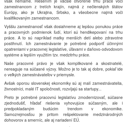
však nemáme. Riešením je väčšie otvorenie trhu práce voči
zamestnancom z tretích krajín, najmä z nečlenských štátov
Európy, ako je Ukrajina, Srbsko, a všeobecne najmä voči
kvalifikovaným zamestnancom.
Vyššiu zamestnanosť však dosiahneme aj lepšou ponukou práce
a pracovných podmienok ľudí, ktorí sú hendikepovaní na trhu
práce. A to sú napríklad matky menších detí alebo zdravotne
postihnutí. Ich zamestnávanie je potrebné podporiť účinnými
opatreniami v pracovnej legislatíve, úľavami v daňovo-odvodovom
systéme a lepším využitím tzv. medzitrhu práce.
Naše pracovné právo je však komplikované a skostnatelé,
nereaguje na súčasné výzvy. Možno je to tak aj dobre, pokiaľ ide
o veľkých zamestnávateľov v priemysle.
Avšak oporou slovenskej ekonomiky sú aj malí zamestnávatelia,
živnostníci, malé IT spoločnosti, rozvíjajú sa startupy...
Preto je potrebné pracovnú legislatívu zmodernizovať, súčasne
zjednodušiť, hľadať riešenia vyhovujúce súčasným, ale i
predpokladaným budúcim trendom v ekonomike.
Samozrejmosťou je pritom rešpektovanie medzinárodných
dohovorov a smerníc, ale aj nariadení EÚ.