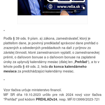
*
Podľa § 39 ods. 9 písm. a) zákona, zamestnávateľ, ktorý je
platiteľom dane, je povinný predkladať správcovi dane prehľad o
zrazených a odvedených preddavkoch na daň z príjmov zo
závislej činnosti, ktoré zamestnancom vyplatil, o zamestnaneckej
prémii, o daňovom bonuse a o daňovom bonuse na zaplatené
úroky za uplynulý kalendárny mesiac (ďalej len „
Prehľad
“), a to v
lehote podľa § 49 ods. 2, teda
do konca kalendárneho
mesiaca
za predchádzajúci kalendárny mesiac.
*
Vzor tlačiva určuje ministerstvo financií.
MF SR dňa 19.10.2023 určilo pre rok 2024 nový vzor tlačiva
"Prehľad" pod kódom
PREHLADv24
, resp. MF/013999/2023-721