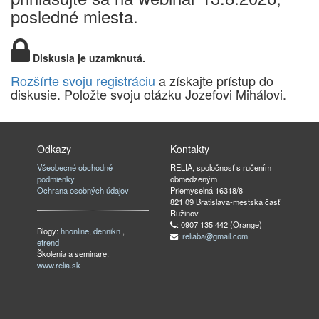
posledné miesta.
Diskusia je uzamknutá.
Rozšírte svoju registráciu
a získajte prístup do
diskusie. Položte svoju otázku Jozefovi Mihálovi.
Odkazy
Kontakty
Všeobecné obchodné
RELIA, spoločnosť s ručením
podmienky
obmedzeným
Ochrana osobných údajov
Priemyselná 16318/8
821 09 Bratislava-mestská časť
Ružinov
: 0907 135 442 (Orange)
Blogy:
hnonline
,
dennikn
,
:
reliaba@gmail.com
etrend
Školenia a semináre:
www.relia.sk