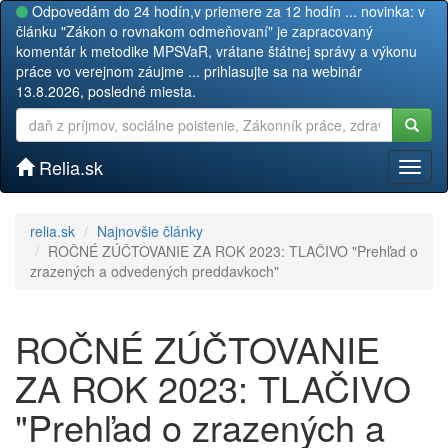
Odpovedám do 24 hodín,v priemere za 12 hodín ... novinka: v
článku "Zákon o rovnakom odmeňovaní" je zapracovaný
komentár k metodike MPSVaR, vrátane štátnej správy a výkonu
práce vo verejnom záujme ... prihlasujte sa na webinár
13.8.2026, posledné miesta.
Relia.sk
Toggl
naviga
relia.sk
Najnovšie články
ROČNÉ ZÚČTOVANIE ZA ROK 2023: TLAČIVO "Prehľad o
zrazených a odvedených preddavkoch"
ROČNÉ ZÚČTOVANIE
ZA ROK 2023: TLAČIVO
"Prehľad o zrazených a