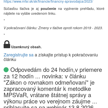
https://www.mfsr.sk/sk/financie/financny-spravodajca/2023/
Súčasťou tlačiva je aj
poučenie
na vyplnenie prehľadu, ktoré
nájdete na vyššie uvedenom linku.
*
V pokračovaní článku: Zmeny v tlačive oproti rokom 2019 - 2023.
*
Uzamknutý obsah.
Zaregistrujte sa
a získajte prístup k pokračovaniu
článku
Odpovedám do 24 hodín,v priemere
za 12 hodín ... novinka: v článku
"Zákon o rovnakom odmeňovaní" je
zapracovaný komentár k metodike
MPSVaR, vrátane štátnej správy a
výkonu práce vo verejnom záujme ...
prihlasujte sa na webinár 13.8.2026,