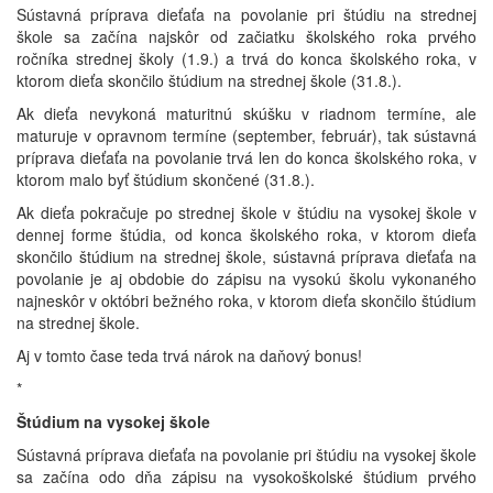
Sústavná príprava dieťaťa na povolanie pri štúdiu na strednej
škole sa začína najskôr od začiatku školského roka prvého
ročníka strednej školy (1.9.) a trvá do konca školského roka, v
ktorom dieťa skončilo štúdium na strednej škole (31.8.).
Ak dieťa nevykoná maturitnú skúšku v riadnom termíne, ale
maturuje v opravnom termíne (september, február), tak sústavná
príprava dieťaťa na povolanie trvá len do konca školského roka, v
ktorom malo byť štúdium skončené (31.8.).
Ak dieťa pokračuje po strednej škole v štúdiu na vysokej škole v
dennej forme štúdia, od konca školského roka, v ktorom dieťa
skončilo štúdium na strednej škole, sústavná príprava dieťaťa na
povolanie je aj obdobie do zápisu na vysokú školu vykonaného
najneskôr v októbri bežného roka, v ktorom dieťa skončilo štúdium
na strednej škole.
Aj v tomto čase teda trvá nárok na daňový bonus!
*
Štúdium na vysokej škole
Sústavná príprava dieťaťa na povolanie pri štúdiu na vysokej škole
sa začína odo dňa zápisu na vysokoškolské štúdium prvého