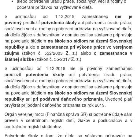
alebo potvrdenie úradu práce, sociálnych vecí a rodiny o
poberaní prídavku na vyživované dieťa.
S účinnosťou od 1.12.2019 zamestnanec
nie je
povinný
predložiť
potvrdenia školy
ani potvrdenia úradu práce,
sociálnych vecí a rodiny o poberaní prídavku na vyživované dieťa,
ak dieťa žijúce s daňovníkom v domácnosti sa sústavne pripravuje
na povolanie štúdiom
na škole so sídlom na území Slovenskej
republiky
a ide
o zamestnanca pri výkone práce vo verejnom
záujme
(zákon č. 552/2003 Z. z.) alebo
o zamestnanca v
štátnej službe
(zákon č. 55/2017 Z. z.).
S účinnosťou od 1.12.2019 nie je povinný zamestnanec
predložiť
potvrdenia školy
ani potvrdenia úradu práce,
sociálnych vecí a rodiny o poberaní prídavku na vyživované dieťa,
ak dieťa žijúce s daňovníkom v domácnosti sa sústavne pripravuje
na povolanie štúdiom
na škole so sídlom na území Slovenskej
republiky
ani
pri podávaní daňového priznania
. Uvedené platí
prvýkrát pri podaní daňového priznania za rok 2019.
Orgán verejnej moci (Finančná správa SR) si potrebné údaje sám
preverí v centrálnom registri detí, žiakov a poslucháčov a v
centrálnom registri študentov.
Potvrdenie školy o tom, že dieťa sa sústavne pripravuje na