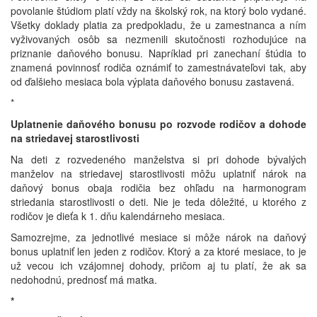
povolanie štúdiom platí vždy na školský rok, na ktorý bolo vydané.
Všetky doklady platia za predpokladu, že u zamestnanca a ním
vyživovaných osôb sa nezmenili skutočnosti rozhodujúce na
priznanie daňového bonusu. Napríklad pri zanechaní štúdia to
znamená povinnosť rodiča oznámiť to zamestnávateľovi tak, aby
od ďalšieho mesiaca bola výplata daňového bonusu zastavená.
*
Uplatnenie daňového bonusu po rozvode rodičov a dohode
na striedavej starostlivosti
Na deti z rozvedeného manželstva si pri dohode bývalých
manželov na striedavej starostlivosti môžu uplatniť nárok na
daňový bonus obaja rodičia bez ohľadu na harmonogram
striedania starostlivosti o deti. Nie je teda dôležité, u ktorého z
rodičov je dieťa k 1. dňu kalendárneho mesiaca.
Samozrejme, za jednotlivé mesiace si môže nárok na daňový
bonus uplatniť len jeden z rodičov. Ktorý a za ktoré mesiace, to je
už vecou ich vzájomnej dohody, pričom aj tu platí, že ak sa
nedohodnú, prednosť má matka.
*