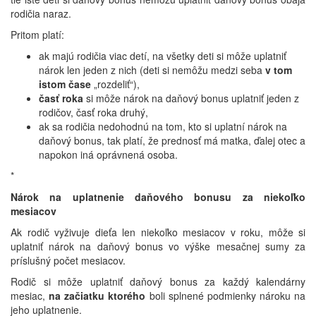
rodičia naraz.
Pritom platí:
ak majú rodičia viac detí, na všetky deti si môže uplatniť
nárok len jeden z nich (deti si nemôžu medzi seba
v tom
istom čase
„rozdeliť“),
časť roka
si môže nárok na daňový bonus uplatniť jeden z
rodičov, časť roka druhý,
ak sa rodičia nedohodnú na tom, kto si uplatní nárok na
daňový bonus, tak platí, že prednosť má matka, ďalej otec a
napokon iná oprávnená osoba.
*
Nárok na uplatnenie daňového bonusu za niekoľko
mesiacov
Ak rodič vyživuje dieťa len niekoľko mesiacov v roku, môže si
uplatniť nárok na daňový bonus vo výške mesačnej sumy za
príslušný počet mesiacov.
Rodič si môže uplatniť daňový bonus za každý kalendárny
mesiac,
na začiatku ktorého
boli splnené podmienky nároku na
jeho uplatnenie.