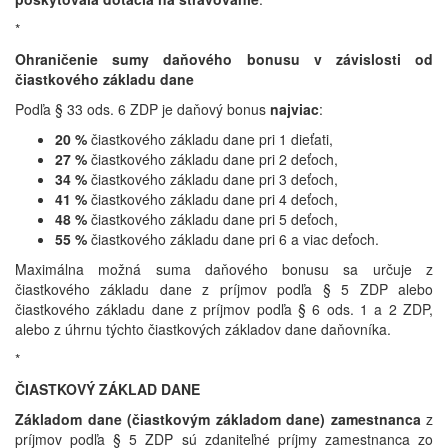
*
Ohraničenie sumy daňového bonusu v závislosti od
čiastkového základu dane
Podľa § 33 ods. 6 ZDP je daňový bonus
najviac
:
20 %
čiastkového základu dane pri 1 dieťati,
27 %
čiastkového základu dane pri 2 deťoch,
34 %
čiastkového základu dane pri 3 deťoch,
41 %
čiastkového základu dane pri 4 deťoch,
48 %
čiastkového základu dane pri 5 deťoch,
55 %
čiastkového základu dane pri 6 a viac deťoch.
Maximálna možná suma daňového bonusu sa určuje z
čiastkového základu dane z príjmov podľa § 5 ZDP alebo
čiastkového základu dane z príjmov podľa § 6 ods. 1 a 2 ZDP,
alebo z úhrnu týchto čiastkových základov dane daňovníka.
*
ČIASTKOVÝ ZÁKLAD DANE
Základom dane (čiastkovým základom dane) zamestnanca
z
príjmov podľa § 5 ZDP sú zdaniteľné príjmy zamestnanca zo