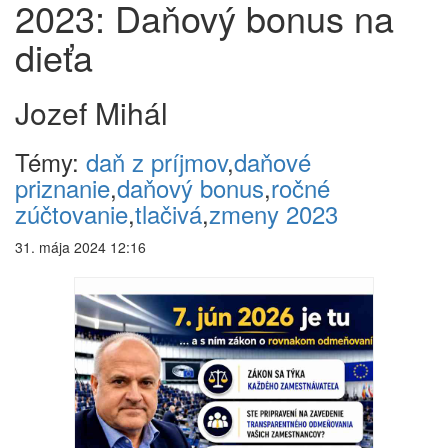
2023: Daňový bonus na
dieťa
Jozef Mihál
Témy:
daň z príjmov
,
daňové
priznanie
,
daňový bonus
,
ročné
zúčtovanie
,
tlačivá
,
zmeny 2023
31. mája 2024 12:16