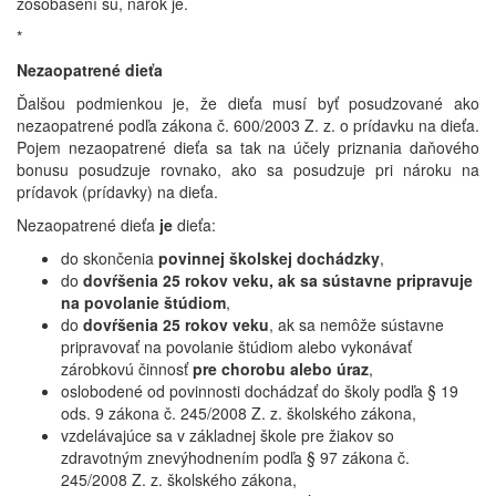
zosobášení sú, nárok je.
*
Nezaopatrené dieťa
Ďalšou podmienkou je, že dieťa musí byť posudzované ako
nezaopatrené podľa zákona č. 600/2003 Z. z. o prídavku na dieťa.
Pojem nezaopatrené dieťa sa tak na účely priznania daňového
bonusu posudzuje rovnako, ako sa posudzuje pri nároku na
prídavok (prídavky) na dieťa.
Nezaopatrené dieťa
je
dieťa:
do skončenia
povinnej školskej dochádzky
,
do
dovŕšenia 25 rokov veku, ak sa sústavne pripravuje
na povolanie štúdiom
,
do
dovŕšenia 25 rokov veku
, ak sa nemôže sústavne
pripravovať na povolanie štúdiom alebo vykonávať
zárobkovú činnosť
pre chorobu alebo úraz
,
oslobodené od povinnosti dochádzať do školy podľa § 19
ods. 9 zákona č. 245/2008 Z. z. školského zákona,
vzdelávajúce sa v základnej škole pre žiakov so
zdravotným znevýhodnením podľa § 97 zákona č.
245/2008 Z. z. školského zákona,