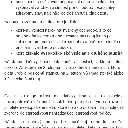
neschopné sa sústavne pripravovať na povolanie alebo
vykonávať zárobkovú činnosť pre dlhodobo nepriaznivý
zdravotný stav, najdlhšie do dosiahnutia plnoletosti.
Naopak, nezaopatrené dieťa
nie je
dieťa:
ktorému vznikol nárok na invalidný dôchodok, a to od
prvého dňa kalendárneho mesiaca nasledujúceho po
kalendárnom mesiaci, v ktorom bolo vydané rozhodnutie o
priznaní invalidného dôchodku,
ktoré
získalo vysokoškolské vzdelanie druhého stupňa
.
Nárok na daňový bonus tak končí v mesiaci, v ktorom dieťa
získalo VŠ vzdelanie 2. stupňa – v praxi teda v mesiaci, v ktorom
dieťa urobilo poslednú štátnicu na 2. stupni VŠ (magisterské alebo
inžinierske štúdium).
*
Od 1.1.2018 je nárok na daňový bonus aj na plnoleté
nezaopatrené dieťa podľa osobitného predpisu. Tým sa rozumie
plnoleté nezaopatrené dieťa, ktoré bolo do dosiahnutia plnoletosti
zverené do starostlivosti nahrádzajúcej starostlivosť rodičov
Nárok na daňový bonus tak majú aj náhradní rodičia
nezaopatreného dieťaťa, ak sa už plnoleté dieťa, ktoré im bolo