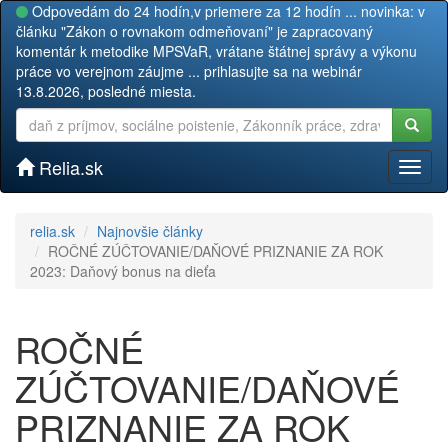
Odpovedám do 24 hodín,v priemere za 12 hodín ... novinka: v
článku "Zákon o rovnakom odmeňovaní" je zapracovaný
komentár k metodike MPSVaR, vrátane štátnej správy a výkonu
práce vo verejnom záujme ... prihlasujte sa na webinár
13.8.2026, posledné miesta.
Relia.sk
Toggl
naviga
relia.sk
Najnovšie články
ROČNÉ ZÚČTOVANIE/DAŇOVÉ PRIZNANIE ZA ROK
2023: Daňový bonus na dieťa
ROČNÉ
ZÚČTOVANIE/DAŇOVÉ
PRIZNANIE ZA ROK