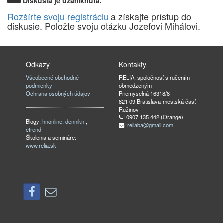
Diskusia je uzamknutá.
Rozšírte svoju registráciu
a získajte prístup do
diskusie. Položte svoju otázku Jozefovi Mihálovi.
Odkazy
Kontakty
Všeobecné obchodné
RELIA, spoločnosť s ručením
podmienky
obmedzeným
Ochrana osobných údajov
Priemyselná 16318/8
821 09 Bratislava-mestská časť
Ružinov
: 0907 135 442 (Orange)
Blogy:
hnonline
,
dennikn
,
:
reliaba@gmail.com
etrend
Školenia a semináre:
www.relia.sk