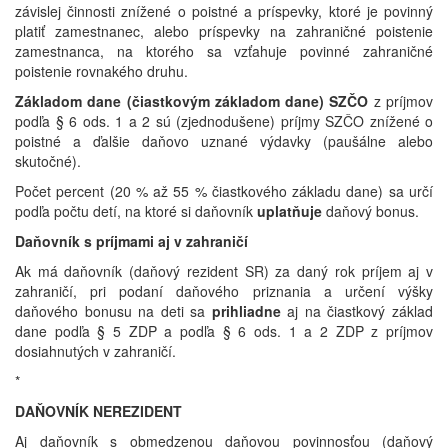
závislej činnosti znížené o poistné a príspevky, ktoré je povinný
platiť zamestnanec, alebo príspevky na zahraničné poistenie
zamestnanca, na ktorého sa vzťahuje povinné zahraničné
poistenie rovnakého druhu.
Základom dane (čiastkovým základom dane) SZČO
z príjmov
podľa § 6 ods. 1 a 2 sú (zjednodušene) príjmy SZČO znížené o
poistné a ďalšie daňovo uznané výdavky (paušálne alebo
skutočné).
Počet percent (20 % až 55 % čiastkového základu dane) sa určí
podľa počtu detí, na ktoré si daňovník
uplatňuje
daňový bonus.
Daňovník s príjmami aj v zahraničí
Ak má daňovník (daňový rezident SR) za daný rok príjem aj v
zahraničí, pri podaní daňového priznania a určení výšky
daňového bonusu na deti sa
prihliadne
aj na čiastkový základ
dane podľa § 5 ZDP a podľa § 6 ods. 1 a 2 ZDP z príjmov
dosiahnutých v zahraničí.
*
DAŇOVNÍK NEREZIDENT
Aj daňovník s obmedzenou daňovou povinnosťou (daňový