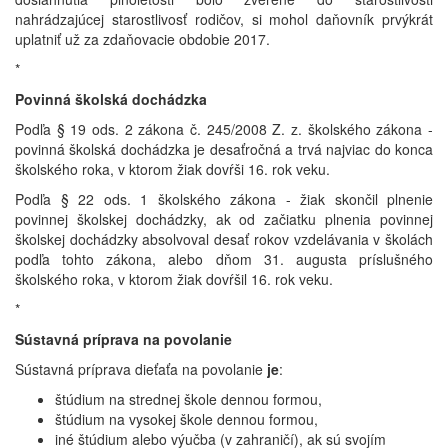
nahrádzajúcej starostlivosť rodičov, si mohol daňovník prvýkrát
uplatniť už za zdaňovacie obdobie 2017.
*
Povinná školská dochádzka
Podľa § 19 ods. 2 zákona č. 245/2008 Z. z. školského zákona -
povinná školská dochádzka je desaťročná a trvá najviac do konca
školského roka, v ktorom žiak dovŕši 16. rok veku.
Podľa § 22 ods. 1 školského zákona - žiak skončil plnenie
povinnej školskej dochádzky, ak od začiatku plnenia povinnej
školskej dochádzky absolvoval desať rokov vzdelávania v školách
podľa tohto zákona, alebo dňom 31. augusta príslušného
školského roka, v ktorom žiak dovŕšil 16. rok veku.
*
Sústavná príprava na povolanie
Sústavná príprava dieťaťa na povolanie
je
:
štúdium na strednej škole dennou formou,
štúdium na vysokej škole dennou formou,
iné štúdium alebo výučba (v zahraničí), ak sú svojím