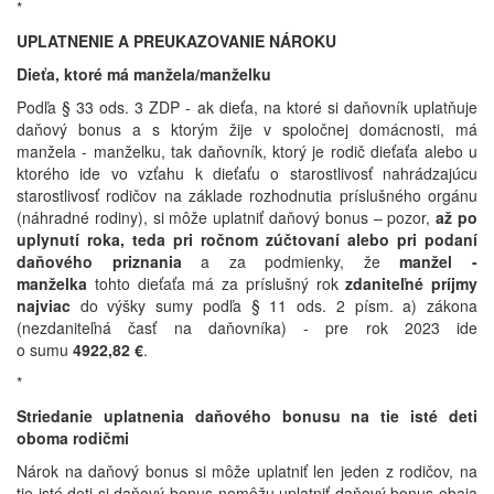
*
UPLATNENIE A PREUKAZOVANIE NÁROKU
Dieťa, ktoré má manžela/manželku
Podľa § 33 ods. 3 ZDP - ak dieťa, na ktoré si daňovník uplatňuje
daňový bonus a s ktorým žije v spoločnej domácnosti, má
manžela - manželku, tak daňovník, ktorý je rodič dieťaťa alebo u
ktorého ide vo vzťahu k dieťaťu o starostlivosť nahrádzajúcu
starostlivosť rodičov na základe rozhodnutia príslušného orgánu
(náhradné rodiny), si môže uplatniť daňový bonus – pozor,
až po
uplynutí roka, teda pri ročnom zúčtovaní alebo pri podaní
daňového priznania
a za podmienky, že
manžel -
manželka
tohto dieťaťa má za príslušný rok
zdaniteľné príjmy
najviac
do výšky sumy podľa § 11 ods. 2 písm. a) zákona
(nezdaniteľná časť na daňovníka) - pre rok 2023 ide
o sumu
4922,82 €
.
*
Striedanie uplatnenia daňového bonusu na tie isté deti
oboma rodičmi
Nárok na daňový bonus si môže uplatniť len jeden z rodičov, na
tie isté deti si daňový bonus nemôžu uplatniť daňový bonus obaja