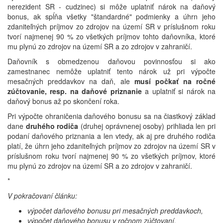
nerezident SR - cudzinec) si môže uplatniť nárok na daňový
bonus, ak spĺňa všetky "štandardné" podmienky a úhrn jeho
zdaniteľných príjmov zo zdrojov na území SR v príslušnom roku
tvorí najmenej 90 % zo všetkých príjmov tohto daňovníka, ktoré
mu plynú zo zdrojov na území SR a zo zdrojov v zahraničí.
Daňovník s obmedzenou daňovou povinnosťou si ako
zamestnanec nemôže uplatniť tento nárok už pri výpočte
mesačných preddavkov na daň, ale
musí počkať na ročné
zúčtovanie, resp. na daňové priznanie
a uplatniť si nárok na
daňový bonus až po skončení roka.
Pri výpočte ohraničenia daňového bonusu sa na čiastkový základ
dane
druhého rodiča
(druhej oprávnenej osoby) prihliada len pri
podaní daňového priznania a len vtedy, ak aj pre druhého rodiča
platí, že úhrn jeho zdaniteľných príjmov zo zdrojov na území SR v
príslušnom roku tvorí najmenej 90 % zo všetkých príjmov, ktoré
mu plynú zo zdrojov na území SR a zo zdrojov v zahraničí.
*
V pokračovaní článku:
výpočet daňového bonusu pri mesačných preddavkoch,
výpočet daňového bonusu v ročnom zúčtovaní,