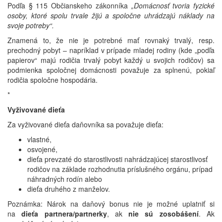
Podľa § 115 Občianskeho zákonníka
„Domácnosť tvoria fyzické
osoby, ktoré spolu trvale žijú a spoločne uhrádzajú náklady na
svoje potreby“.
Znamená to, že nie je potrebné mať rovnaký trvalý, resp.
prechodný pobyt – napríklad v prípade mladej rodiny (kde „podľa
papierov“ majú rodičia trvalý pobyt každý u svojich rodičov) sa
podmienka spoločnej domácnosti považuje za splnenú, pokiaľ
rodičia spoločne hospodária.
*
Vyživované dieťa
Za vyživované dieťa daňovníka sa považuje dieťa:
vlastné,
osvojené,
dieťa prevzaté do starostlivosti nahrádzajúcej starostlivosť
rodičov na základe rozhodnutia príslušného orgánu, prípad
náhradných rodín alebo
dieťa druhého z manželov.
Poznámka: Nárok na daňový bonus nie je možné uplatniť si
na
dieťa partnera/partnerky
, ak
nie sú zosobášení
. Ak