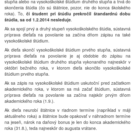
stupňa alebo na vysokoškolské štúdium druhého stupňa a trvá do
skončenia štúdia (čo sú štátnice, pozor, nie do konca školského
roka). To,
či študent pri štúdiu prekročil štandardnú dobu
štúdia, sa od 1.2.2014 nesleduje
.
Ak sa spojí prvý a druhý stupeň vysokoškolského štúdia, sústavná
príprava dieťaťa na povolanie sa začína dňom zápisu na také
vysokoškolské štúdium.
Ak dieťa skončí vysokoškolské štúdium prvého stupňa, sústavná
príprava dieťaťa na povolanie je aj obdobie do zápisu na
vysokoškolské štúdium druhého stupňa vykonaného najneskôr v
októbri bežného roka, v ktorom dieťa skončilo vysokoškolské
štúdium prvého stupňa.
Ak sa zápis na vysokoškolské štúdium uskutoční pred začiatkom
akademického roka, v ktorom sa má začať štúdium, sústavná
príprava dieťaťa na povolanie sa začína najskôr prvým dňom
akademického roka (1.9.).
Ak dieťa neurobí štátnice v riadnom termíne (napríklad v máji
aktuálneho roka) a štátnice bude opakovať v náhradnom termíne
na jeseň, nárok na daňový bonus je len do konca akademického
roka (31.8.), teda najneskôr do augusta vrátane.