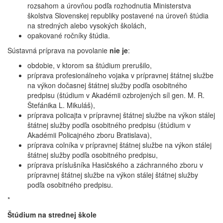
rozsahom a úrovňou podľa rozhodnutia Ministerstva
školstva Slovenskej republiky postavené na úroveň štúdia
na stredných alebo vysokých školách,
opakované ročníky štúdia.
Sústavná príprava na povolanie
nie je
:
obdobie, v ktorom sa štúdium prerušilo,
príprava profesionálneho vojaka v prípravnej štátnej službe
na výkon dočasnej štátnej služby podľa osobitného
predpisu (štúdium v Akadémii ozbrojených síl gen. M. R.
Štefánika L. Mikuláš),
príprava policajta v prípravnej štátnej službe na výkon stálej
štátnej služby podľa osobitného predpisu (štúdium v
Akadémii Policajného zboru Bratislava),
príprava colníka v prípravnej štátnej službe na výkon stálej
štátnej služby podľa osobitného predpisu,
príprava príslušníka Hasičského a záchranného zboru v
prípravnej štátnej službe na výkon stálej štátnej služby
podľa osobitného predpisu.
*
Štúdium na strednej škole