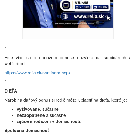
*
Ešte viac sa o daňovom bonuse dozviete na seminároch a
webinároch:
https://www.relia.sk/seminare.aspx
*
DIEŤA
Nárok na daňový bonus si rodič môže uplatniť na dieťa, ktoré je:
vyživované
, súčasne
nezaopatrené
a súčasne
žijúce s rodičom v domácnosti
.
Spoločná domácnosť