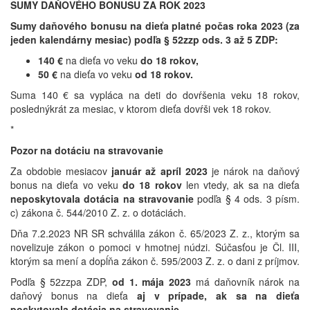
SUMY DAŇOVÉHO BONUSU ZA ROK 2023
Sumy
daňového bonusu na dieťa platné počas roka 2023 (za
jeden kalendárny mesiac) podľa § 52zzp ods. 3 až 5 ZDP:
140 €
na dieťa vo veku
do 18 rokov
,
50 €
na dieťa vo veku
od 18 rokov.
Suma 140 € sa vypláca na deti do dovŕšenia veku 18 rokov,
poslednýkrát za mesiac, v ktorom dieťa dovŕši vek 18 rokov.
*
Pozor na dotáciu na stravovanie
Za obdobie mesiacov
január až apríl 2023
je nárok na daňový
bonus na dieťa vo veku
do 18 rokov
len vtedy, ak sa na dieťa
neposkytovala dotácia na stravovanie
podľa § 4 ods. 3 písm.
c) zákona č. 544/2010 Z. z. o dotáciách.
Dňa 7.2.2023 NR SR schválila zákon č. 65/2023 Z. z., ktorým sa
novelizuje zákon o pomoci v hmotnej núdzi. Súčasťou je Čl. III,
ktorým sa mení a dopĺňa zákon č. 595/2003 Z. z. o dani z príjmov.
Podľa § 52zzpa ZDP,
od 1. mája 2023
má daňovník nárok na
daňový bonus na dieťa
aj v prípade, ak sa na dieťa
poskytovala dotácia na stravovanie
.