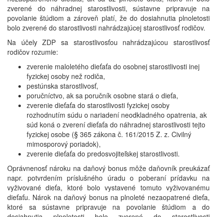
zverené do náhradnej starostlivosti, sústavne pripravuje na
povolanie štúdiom a zároveň platí, že do dosiahnutia plnoletosti
bolo zverené do starostlivosti nahrádzajúcej starostlivosť rodičov.
Na účely ZDP sa starostlivosťou nahrádzajúcou starostlivosť
rodičov rozumie:
zverenie maloletého dieťaťa do osobnej starostlivosti inej
fyzickej osoby než rodiča,
pestúnska starostlivosť,
poručníctvo, ak sa poručník osobne stará o dieťa,
zverenie dieťaťa do starostlivosti fyzickej osoby
rozhodnutím súdu o nariadení neodkladného opatrenia, ak
súd koná o zverení dieťaťa do náhradnej starostlivosti tejto
fyzickej osobe (§ 365 zákona č. 161/2015 Z. z. Civilný
mimosporový poriadok),
zverenie dieťaťa do predosvojiteľskej starostlivosti.
Oprávnenosť nároku na daňový bonus môže daňovník preukázať
napr. potvrdením príslušného úradu o poberaní prídavku na
vyživované dieťa, ktoré bolo vystavené tomuto vyživovanému
dieťaťu. Nárok na daňový bonus na plnoleté nezaopatrené dieťa,
ktoré sa sústavne pripravuje na povolanie štúdiom a do
dosiahnutia plnoletosti bolo zverené do starostlivosti