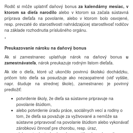
Rodič si môže uplatniť daňový bonus
za kalendárny mesiac, v
ktorom sa dieťa narodilo
alebo v ktorom sa začala sústavná
príprava dieťaťa na povolanie, alebo v ktorom bolo osvojené,
resp. prevzaté do starostlivosti nahrádzajúcej starostlivosť rodičov
na základe rozhodnutia príslušného orgánu.
*
Preukazovanie nároku na daňový bonus
Ak si zamestnanec uplatňuje nárok na daňový bonus
u
zamestnávateľa
, nárok preukazuje rodným listom dieťaťa.
Ak ide o dieťa, ktoré už ukončilo povinnú školskú dochádzku,
pričom toto dieťa sa posudzuje ako nezaopatrené (viď vyššie,
napr. študuje na strednej škole), zamestnanec je povinný
predložiť:
potvrdenie školy, že dieťa sa sústavne pripravuje na
povolanie štúdiom,
alebo potvrdenie úradu práce, sociálnych vecí a rodiny o
tom, že dieťa sa považuje za vyživované a nemôže sa
sústavne pripravovať na povolanie štúdiom alebo vykonávať
zárobkovú činnosť pre chorobu, resp. úraz,