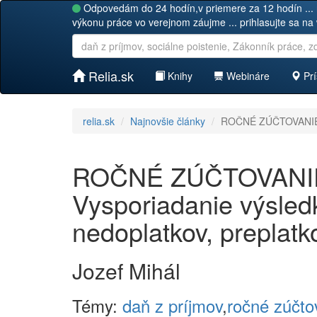
Odpovedám do 24 hodín,v priemere za 12 hodín ... 
výkonu práce vo verejnom záujme ... prihlasujte sa na
Relia.sk
Knihy
Webináre
Prí
relia.sk
Najnovšie články
ROČNÉ ZÚČTOVANIE ZA
ROČNÉ ZÚČTOVANIE
Vysporiadanie výsled
nedoplatkov, preplatk
Jozef Mihál
Témy:
daň z príjmov
,
ročné zúčto