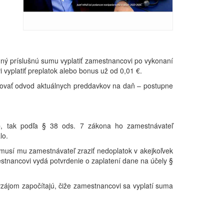
nný príslušnú sumu vyplatiť zamestnancovi po vykonaní
vyplatiť preplatok alebo bonus už od 0,01 €.
ižovať odvod aktuálnych preddavkov na daň – postupne
e
, tak podľa § 38 ods. 7 zákona ho zamestnávateľ
lo.
 musí mu zamestnávateľ zraziť nedoplatok v akejkoľvek
stnancovi vydá potvrdenie o zaplatení dane na účely §
zájom započítajú, čiže zamestnancovi sa vyplatí suma