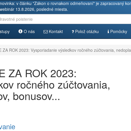
novinka: v článku "Zákon o rovnakom odmeňovaní" je zapracovaný kom
 webinár 13.8.2026, posledné miesta.
stupy
O nás
Kontakt
Polož otázku
Pomôcky
 ROK 2023: Vysporiadanie výsledkov ročného zúčtovania, nedoplatko
 ZA ROK 2023:
kov ročného zúčtovania,
ov, bonusov...
vanie