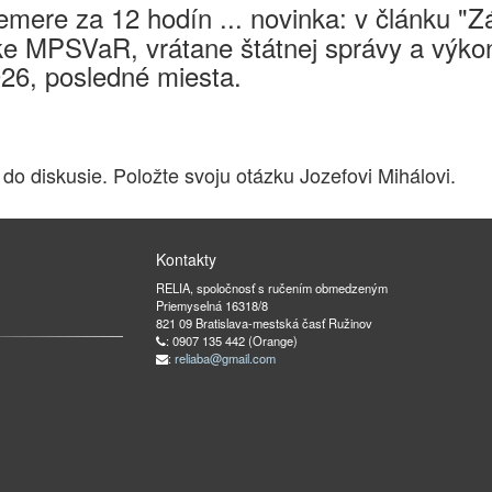
mere za 12 hodín ... novinka: v článku "
e MPSVaR, vrátane štátnej správy a výkon
026, posledné miesta.
 do diskusie. Položte svoju otázku Jozefovi Mihálovi.
Kontakty
RELIA, spoločnosť s ručením obmedzeným
Priemyselná 16318/8
821 09 Bratislava-mestská časť Ružinov
: 0907 135 442 (Orange)
:
reliaba@gmail.com