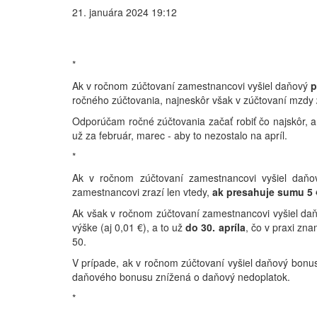
21. januára 2024 19:12
*
Ak v ročnom zúčtovaní zamestnancovi vyšiel daňový
p
ročného zúčtovania, najneskôr však v zúčtovaní mzdy
Odporúčam ročné zúčtovania začať robiť čo najskôr, 
už za február, marec - aby to nezostalo na apríl.
*
Ak v ročnom zúčtovaní zamestnancovi vyšiel daňo
zamestnancovi zrazí len vtedy,
ak presahuje sumu 5
Ak však v ročnom zúčtovaní zamestnancovi vyšiel da
výške (aj 0,01 €), a to už
do 30. apríla
, čo v praxi zn
50.
V prípade, ak v ročnom zúčtovaní vyšiel daňový bonu
daňového bonusu znížená o daňový nedoplatok.
*