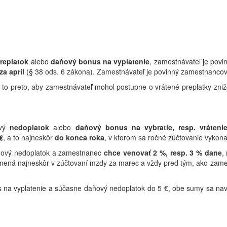
replatok
alebo
daňový bonus na vyplatenie
, zamestnávateľ je povi
za apríl
(§ 38 ods. 6 zákona). Zamestnávateľ je povinný zamestnancovi 
a to preto, aby zamestnávateľ mohol postupne o vrátené preplatky zn
vý
nedoplatok
alebo
daňový bonus na vybratie, resp. vráteni
€
, a to najneskôr
do konca
roka
, v ktorom sa ročné zúčtovanie vykona
ňový nedoplatok a zamestnanec
chce venovať 2 %, resp. 3 % dane
,
amená najneskôr v zúčtovaní mzdy za marec a vždy pred tým, ako zame
s na vyplatenie a súčasne daňový nedoplatok do 5 €, obe sumy sa nav