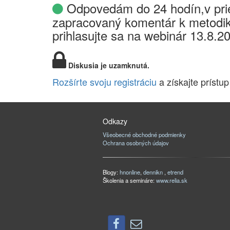
Odpovedám do 24 hodín,v prie
zapracovaný komentár k metodik
prihlasujte sa na webinár 13.8.2
Diskusia je uzamknutá.
Rozšírte svoju registráciu
a získajte prístup
Odkazy
Všeobecné obchodné podmienky
Ochrana osobných údajov
Blogy:
hnonline
,
dennikn
,
etrend
Školenia a semináre:
www.relia.sk