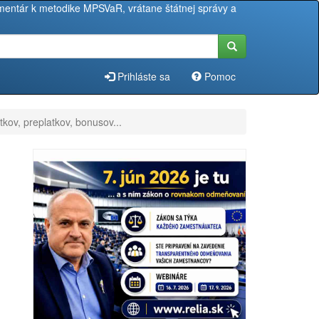
entár k metodike MPSVaR, vrátane štátnej správy a
Prihláste sa
Pomoc
v, preplatkov, bonusov...