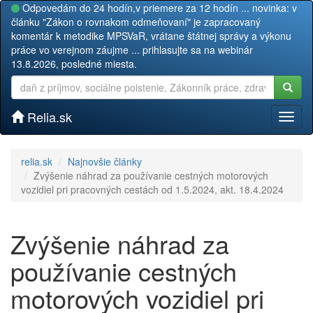
Odpovedám do 24 hodín,v priemere za 12 hodín ... novinka: v
článku "Zákon o rovnakom odmeňovaní" je zapracovaný
komentár k metodike MPSVaR, vrátane štátnej správy a výkonu
práce vo verejnom záujme ... prihlasujte sa na webinár
13.8.2026, posledné miesta.
Relia.sk
Toggl
naviga
relia.sk
Najnovšie články
Zvýšenie náhrad za používanie cestných motorových
vozidiel pri pracovných cestách od 1.5.2024, akt. 18.4.2024
Zvýšenie náhrad za
používanie cestných
motorových vozidiel pri