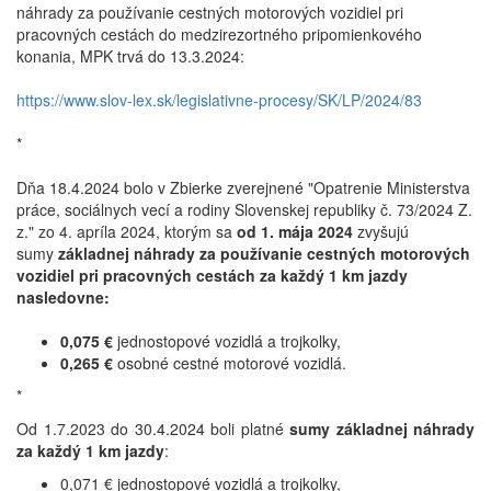
náhrady za používanie cestných motorových vozidiel pri
pracovných cestách do medzirezortného pripomienkového
konania, MPK trvá do 13.3.2024:
https://www.slov-lex.sk/legislativne-procesy/SK/LP/2024/83
*
Dňa 18.4.2024 bolo v Zbierke zverejnené "Opatrenie Ministerstva
práce, sociálnych vecí a rodiny Slovenskej republiky č. 73/2024 Z.
z." zo 4. apríla 2024, ktorým sa
od 1. mája 2024
zvyšujú
sumy
základnej náhrady za používanie cestných motorových
vozidiel pri pracovných cestách za každý 1 km jazdy
nasledovne:
0,075 €
jednostopové vozidlá a trojkolky,
0,265 €
osobné cestné motorové vozidlá.
*
Od 1.7.2023 do 30.4.2024 boli platné
sumy základnej náhrady
za každý 1 km jazdy
:
0,071 € jednostopové vozidlá a trojkolky,