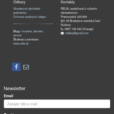
Odkazy
Kontakty
Všeobecné obchodné
RELIA, spoločnosť s ručením
podmienky
obmedzeným
Ochrana osobných údajov
Priemyselná 16318/8
821 09 Bratislava-mestská časť
Ružinov
: 0907 135 442 (Orange)
Blogy:
hnonline
,
dennikn
,
:
reliaba@gmail.com
etrend
Školenia a semináre:
www.relia.sk
Newsletter
Email