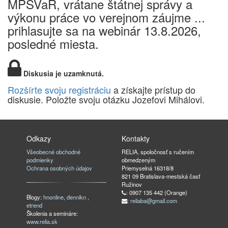
MPSVaR, vrátane štátnej správy a
výkonu práce vo verejnom záujme ...
prihlasujte sa na webinár 13.8.2026,
posledné miesta.
Diskusia je uzamknutá.
Rozšírte svoju registráciu
a získajte prístup do
diskusie. Položte svoju otázku Jozefovi Mihálovi.
Odkazy
Kontakty
Všeobecné obchodné
RELIA, spoločnosť s ručením
podmienky
obmedzeným
Ochrana osobných údajov
Priemyselná 16318/8
821 09 Bratislava-mestská časť
Ružinov
: 0907 135 442 (Orange)
Blogy:
hnonline
,
dennikn
,
:
reliaba@gmail.com
etrend
Školenia a semináre:
www.relia.sk