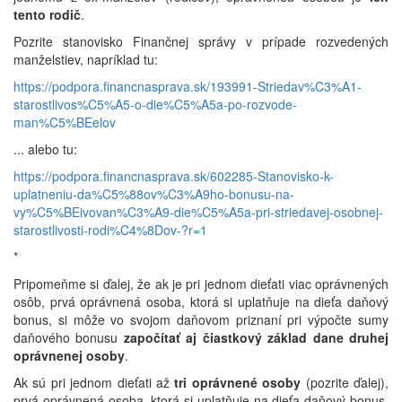
tento rodič
.
Pozrite stanovisko Finančnej správy v prípade rozvedených
manželstiev, napríklad tu:
https://podpora.financnasprava.sk/193991-Striedav%C3%A1-
starostlivos%C5%A5-o-die%C5%A5a-po-rozvode-
man%C5%BEelov
... alebo tu:
https://podpora.financnasprava.sk/602285-Stanovisko-k-
uplatneniu-da%C5%88ov%C3%A9ho-bonusu-na-
vy%C5%BEivovan%C3%A9-die%C5%A5a-pri-striedavej-osobnej-
starostlivosti-rodi%C4%8Dov-?r=1
*
Pripomeňme si ďalej, že ak je pri jednom dieťati viac oprávnených
osôb, prvá oprávnená osoba, ktorá si uplatňuje na dieťa daňový
bonus, si môže vo svojom daňovom priznaní pri výpočte sumy
daňového bonusu
započítať aj čiastkový základ dane druhej
oprávnenej osoby
.
Ak sú pri jednom dieťati až
tri oprávnené osoby
(pozrite ďalej),
prvá oprávnená osoba, ktorá si uplatňuje na dieťa daňový bonus,