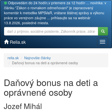
Odpovedám do 24 hodín,v priemere za 12 hodín ... novinka: v
článku "Zákon o rovnakom odmeňovaní" je zapracovaný
komentár k metodike MPSVaR, vrátane štátnej správy a výkonu
práce vo verejnom záujme ... prihlasujte sa na webinár
13.8.2026, posledné miesta.
Relia.sk
Toggl
naviga
relia.sk
Najnovšie články
Daňový bonus na deti a oprávnené osoby
Daňový bonus na deti a
oprávnené osoby
Jozef Mihál