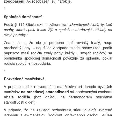
zosobášení
. Ak zosobášení sú, nárok je.
*
Spoločná domácnosť
Podľa § 115 Občianskeho zákonníka:
„Domácnosť tvoria fyzické
osoby, ktoré spolu trvale žijú a spoločne uhrádzajú náklady na
svoje potreby.“
Znamená to, že nie je potrebné mať rovnaký trvalý, resp.
prechodný pobyt – napríklad v prípade mladej rodiny (kde „podľa
papierov“ majú rodičia trvalý pobyt každý u svojich rodičov) sa
podmienka spoločnej domácnosti považuje za splnenú, pokiaľ
rodičia spoločne hospodária.
*
Rozvedené manželstvá
V prípade detí z rozvedeného manželstva pri dohode bývalých
manželov
na striedavej starostlivosti
sú oprávnenými osobami
obaja rodičia
(bez ohľadu na harmonogram striedania
starostlivosti o deti).
V prípade, že na základe rozhodnutia súdu je dieťa zverené
jednému z ex-manželov (rodičov), oprávnenou osobou je
len