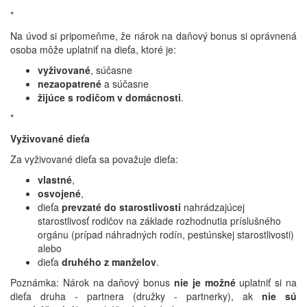
*
Na úvod si pripomeňme, že nárok na daňový bonus si oprávnená
osoba môže uplatniť na dieťa, ktoré je:
vyživované
, súčasne
nezaopatrené
a súčasne
žijúce s rodičom v domácnosti
.
*
Vyživované dieťa
Za vyživované dieťa sa považuje dieťa:
vlastné
,
osvojené
,
dieťa
prevzaté do starostlivosti
nahrádzajúcej
starostlivosť rodičov na základe rozhodnutia príslušného
orgánu (prípad náhradných rodín, pestúnskej starostlivosti)
alebo
dieťa
druhého z manželov
.
Poznámka: Nárok na daňový bonus
nie je možné
uplatniť si na
dieťa druha - partnera (družky - partnerky), ak
nie sú