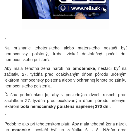
*
Na priznanie tehotenského alebo materského nestačí byť
nemocensky poistený, treba získať dostatočný počet dní
nemocenského poistenia.
Aby mala tehotná žena nárok na
tehotenské
, nestačí byť na
začiatku 27. týždňa pred očakávaným dňom pôrodu určeným
lekárom nemocensky poistená alebo
v ochrannej lehote po zániku
nemocenského poistenia.
Ďalšou podmienkou je, aby v posledných dvoch rokoch pred
začiatkom 27. týždňa pred očakávaným dňom pôrodu určeným
lekárom
bola nemocensky poistená najmenej 270 dní
.
*
Podobne ako pri tehotenskom platí: Aby mala tehotná žena nárok
na
materské
, nestačí byť na začiatku 6. - 8. týždňa pred