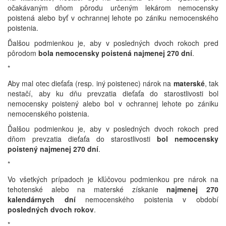
očakávaným dňom pôrodu určeným lekárom
nemocensky
poistená alebo byť v ochrannej lehote po zániku nemocenského
poistenia.
Ďalšou podmienkou je, aby v posledných dvoch rokoch pred
pôrodom
bola nemocensky poistená najmenej 270 dní
.
*
Aby mal otec dieťaťa (resp. iný poistenec) nárok na
materské
, tak
nestačí, aby ku dňu prevzatia dieťaťa do starostlivosti bol
nemocensky poistený alebo bol v ochrannej lehote po zániku
nemocenského poistenia.
Ďalšou podmienkou je, aby v posledných dvoch rokoch pred
dňom prevzatia dieťaťa do starostlivosti
bol nemocensky
poistený najmenej 270 dní
.
*
Vo všetkých prípadoch je kľúčovou podmienkou pre nárok na
tehotenské alebo na materské získanie
najmenej 270
kalendárnych dní
nemocenského poistenia v období
posledných dvoch rokov
.
*