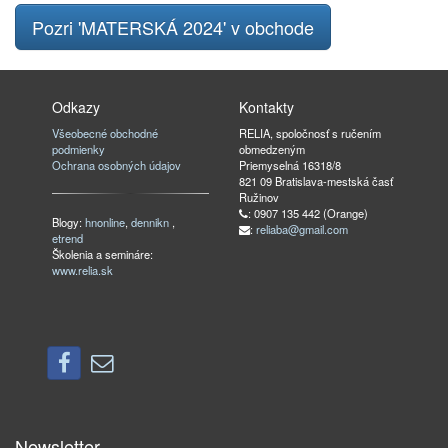
Pozri 'MATERSKÁ 2024' v obchode
Odkazy
Kontakty
Všeobecné obchodné
RELIA, spoločnosť s ručením
podmienky
obmedzeným
Ochrana osobných údajov
Priemyselná 16318/8
821 09 Bratislava-mestská časť
Ružinov
: 0907 135 442 (Orange)
Blogy:
hnonline
,
dennikn
,
:
reliaba@gmail.com
etrend
Školenia a semináre:
www.relia.sk
Newsletter