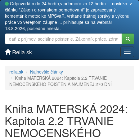
Odpovedám do 24 hodín,v priemere za 12 hodín ... novinka: v
článku "Zákon o rovnakom odmeňovaní" je zapracovaný
komentár k metodike MPSVaR, vrátane štátnej správy a výkonu
práce vo verejnom záujme ... prihlasujte sa na webinár
13.8.2026, posledné miesta.
Relia.sk
Toggl
naviga
relia.sk
Najnovšie články
Kniha MATERSKÁ 2024: Kapitola 2.2 TRVANIE
NEMOCENSKÉHO POISTENIA NAJMENEJ 270 DNÍ
Kniha MATERSKÁ 2024:
Kapitola 2.2 TRVANIE
NEMOCENSKÉHO