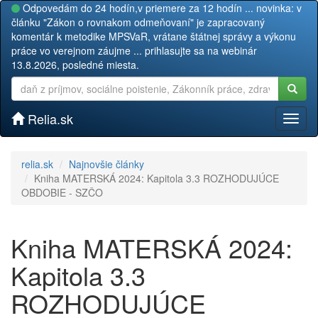
Odpovedám do 24 hodín,v priemere za 12 hodín ... novinka: v
článku "Zákon o rovnakom odmeňovaní" je zapracovaný
komentár k metodike MPSVaR, vrátane štátnej správy a výkonu
práce vo verejnom záujme ... prihlasujte sa na webinár
13.8.2026, posledné miesta.
Relia.sk
Toggl
naviga
relia.sk
Najnovšie články
Kniha MATERSKÁ 2024: Kapitola 3.3 ROZHODUJÚCE
OBDOBIE - SZČO
Kniha MATERSKÁ 2024:
Kapitola 3.3
ROZHODUJÚCE