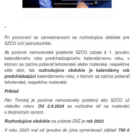
*
Pri porovnaní so zamestnancom sa rozhodujúce obdobie pre
SZČO určí jednoduchšie.
Ak povinné nemocenské poistenie SZČO začalo k 1. januáru
kalendárneho roka predchádzajúceho kalendárnemu roku, v
ktorom sa začína poberať tehotenské alebo materské, respektíve
ešte skôr, tak
rozhodujúce obdobie je
kalendárny rok
predchádzajúci
kalendárnemu roku, v ktorom sa začína poberať
tehotenské, respektíve materské.
Príklad
Pán Timotej je povinne nemocensky poistený ako SZČO už
niekoľko rokov.
Od
2.9.2024
sa rozhodne ísť na materskú
s dvojročným synom.
Rozhodujúce obdobie
na určenie DVZ je
rok 2023
.
V roku 2023 mal od januára do júna vymeriavací základ
750 €