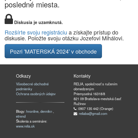
posledné miesta.
Diskusia je uzamknutá.
Rozšírte svoju registráciu
a získajte prístup do
diskusie. Položte svoju otázku Jozefovi Mihálovi.
Pozri 'MATERSKÁ 2024' v obchode
Odkazy
Kontakty
Všeobecné obchodné
RELIA, spoločnosť s ručením
podmienky
obmedzeným
Ochrana osobných údajov
Priemyselná 16318/8
821 09 Bratislava-mestská časť
Ružinov
: 0907 135 442 (Orange)
Blogy:
hnonline
,
dennikn
,
:
reliaba@gmail.com
etrend
Školenia a semináre:
www.relia.sk