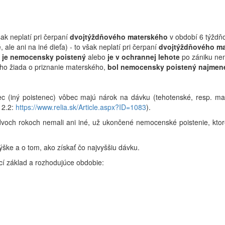
ak neplatí pri čerpaní
dvojtýždňového materského
v období 6 týždň
ale ani na iné dieťa) - to však neplatí pri čerpaní
dvojtýždňového m
,
je nemocensky poistený
alebo
je v ochrannej lehote
po zániku ne
ho žiada o priznanie materského,
bol nemocensky poistený najmene
ec (iný poistenec) vôbec majú nárok na dávku (tehotenské, resp. m
e 2.2:
https://www.relia.sk/Article.aspx?ID=1083
).
dvoch rokoch nemali ani iné, už ukončené nemocenské poistenie, kto
ýške a o tom, ako získať čo najvyššiu dávku.
ací základ a rozhodujúce obdobie: