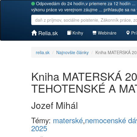
Odpovedám do 24 hodín,v priemere za 12 hodín ... 
výkonu práce vo verejnom záujme ... prihlasujte sa na
Relia.sk
Knihy
Webináre
Prí
relia.sk
Najnovšie články
Kniha MATERSKÁ 20
Kniha MATERSKÁ 2024
TEHOTENSKÉ A MA
Jozef Mihál
Témy:
materské
,
nemocenské dá
2025