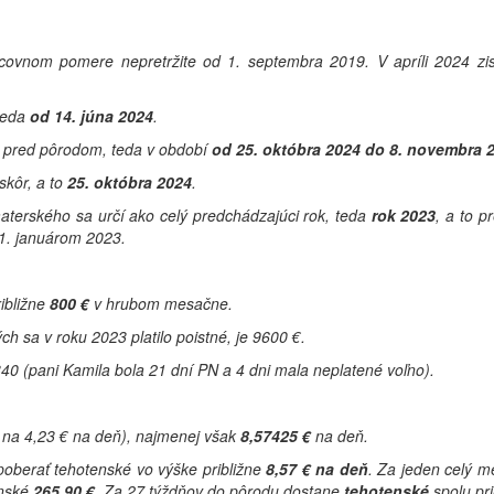
ovnom pomere nepretržite od 1. septembra 2019. V apríli 2024 zisti
teda
od 14. júna 2024
.
v pred pôrodom, teda v období
od 25. októbra 2024 do 8. novembra 
kôr, a to
25. októbra 2024
.
aterského sa určí ako celý predchádzajúci rok, teda
rok 2023
, a to 
 1. januárom 2023.
ibližne
800 €
v hrubom mesačne.
h sa v roku 2023 platilo poistné, je 9600 €.
 340 (pani Kamila bola 21 dní PN a 4 dni mala neplatené voľno).
 na 4,23 € na deň), najmenej však
8,57425 €
na deň.
poberať tehotenské vo výške približne
8,57 € na deň
. Za jeden celý m
enské
265,90 €
. Za 27 týždňov do pôrodu dostane
tehotenské
spolu pr