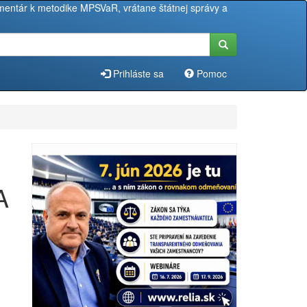
entár k metodike MPSVaR, vrátane štátnej správy a
Prihláste sa
Pomoc
A