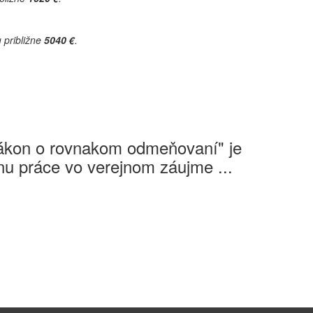
 približne
5040 €
.
Zákon o rovnakom odmeňovaní" je
u práce vo verejnom záujme ...