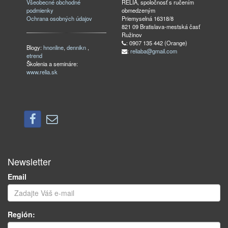
Všeobecné obchodné
RELIA, spoločnosť s ručením
podmienky
obmedzeným
Ochrana osobných údajov
Priemyselná 16318/8
821 09 Bratislava-mestská časť
Ružinov
: 0907 135 442 (Orange)
Blogy:
hnonline
,
dennikn
,
:
reliaba@gmail.com
etrend
Školenia a semináre:
www.relia.sk
Newsletter
Email
Región: