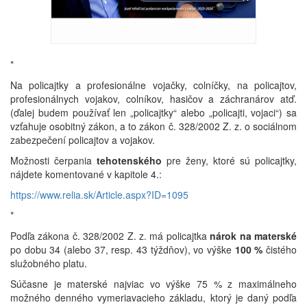
*
Na policajtky a profesionálne vojačky, colníčky, na policajtov,
profesionálnych vojakov, colníkov, hasičov a záchranárov atď.
(ďalej budem používať len „policajtky“ alebo „policajti, vojaci“) sa
vzťahuje osobitný zákon, a to zákon č. 328/2002 Z. z. o sociálnom
zabezpečení policajtov a vojakov.
Možnosti čerpania
tehotenského
pre ženy, ktoré sú policajtky,
nájdete komentované v kapitole 4.:
https://www.relia.sk/Article.aspx?ID=1095
*
Podľa zákona č. 328/2002 Z. z. má policajtka
nárok na materské
po dobu 34 (alebo 37, resp. 43 týždňov), vo výške
100 %
čistého
služobného platu.
Súčasne je materské najviac vo výške 75 % z maximálneho
možného denného vymeriavacieho základu, ktorý je daný podľa