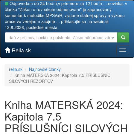
Odpovedám do 24 hodín,v priemere za 12 hodín ... novinka: v
článku "Zákon o rovnakom odmeňovaní" je zapracovaný
komentár k metodike MPSVaR, vrátane štátnej správy a výkonu
práce vo verejnom záujme ... prihlasujte sa na webinár
13.8.2026, posledné miesta.
Relia.sk
Toggl
naviga
relia.sk
Najnovšie články
Kniha MATERSKÁ 2024: Kapitola 7.5 PRÍSLUŠNÍCI
SILOVÝCH REZORTOV
Kniha MATERSKÁ 2024:
Kapitola 7.5
PRÍSLUŠNÍCI SILOVÝCH