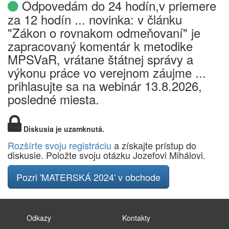
Odpovedám do 24 hodín,v priemere
za 12 hodín ... novinka: v článku
"Zákon o rovnakom odmeňovaní" je
zapracovaný komentár k metodike
MPSVaR, vrátane štátnej správy a
výkonu práce vo verejnom záujme ...
prihlasujte sa na webinár 13.8.2026,
posledné miesta.
Diskusia je uzamknutá.
Rozšírte svoju registráciu
a získajte prístup do
diskusie. Položte svoju otázku Jozefovi Mihálovi.
Pozri 'MATERSKÁ 2024' v obchode
Odkazy
Kontakty