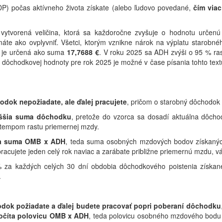
P) počas aktívneho života získate (alebo ľudovo povedané,
čím via
vytvorená veličina, ktorá sa každoročne zvyšuje o hodnotu urče
áte ako ovplyvniť. Všetci, ktorým vznikne nárok na výplatu starobn
4 je určená ako suma
17,7688 €
. V roku 2025 sa ADH zvýši o 95 % rast
st dôchodkovej hodnoty pre rok 2025 je možné v čase písania tohto text
dok nepožiadate, ale ďalej pracujete
, pričom o starobný dôchodok 
ššia suma dôchodku
, pretože do vzorca sa dosadí aktuálna dôcho
tempom rastu priemernej mzdy.
ta suma OMB x ADH
, teda suma osobných mzdových bodov získanýc
ujete jeden celý rok naviac a zarábate približne priemernú mzdu, vá
% za každých celých 30 dní obdobia dôchodkového poistenia získan
.
dok požiadate a ďalej budete pracovať popri poberaní dôchodku
očíta
polovicu OMB x ADH
, teda polovicu osobného mzdového bodu