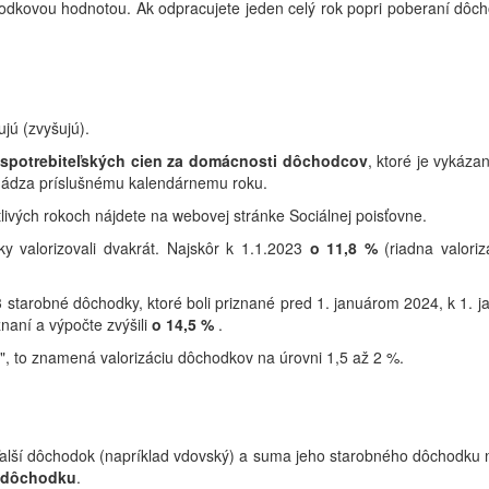
dkovou hodnotou. Ak odpracujete jeden celý rok popri poberaní dô
jú (zvyšujú).
 spotrebiteľských cien za domácnosti dôchodcov
, ktoré je vykáza
chádza príslušnému kalendárnemu roku.
ivých rokoch nájdete na webovej stránke Sociálnej poisťovne.
 valorizovali dvakrát. Najskôr k 1.1.2023
o 11,8 %
(riadna valori
3 starobné d
ôchodky, ktoré boli priznané pred 1. januárom 2024, k 1. j
iznaní a výpočte zvýšili
o 14,5 %
.
, to znamená valorizáciu dôchodkov na úrovni 1,5 až 2 %.
alší dôchodok (napríklad vdovský) a suma jeho starobného dôchodku
 dôchodku
.