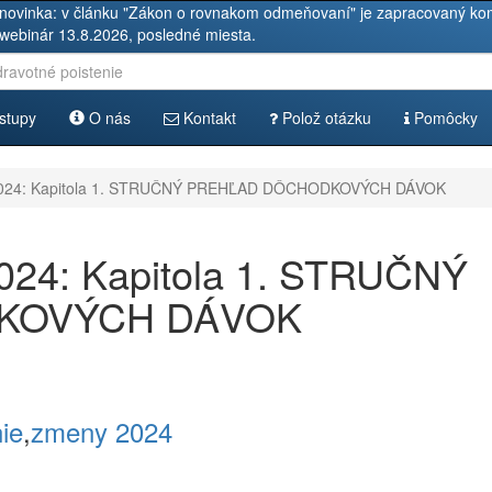
novinka: v článku "Zákon o rovnakom odmeňovaní" je zapracovaný kom
 webinár 13.8.2026, posledné miesta.
stupy
O nás
Kontakt
Polož otázku
Pomôcky
024: Kapitola 1. STRUČNÝ PREHĽAD DÔCHODKOVÝCH DÁVOK
24: Kapitola 1. STRUČNÝ
KOVÝCH DÁVOK
nie
,
zmeny 2024