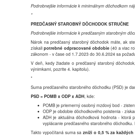
Podrobnejšie informácie k minimálnym dôchodkom nájd
*
PREDČASNÝ STAROBNÝ DÔCHODOK STRUČNE
Podrobnejšie informácie k predčasným starobným dôch
Nárok na predčasný starobný dôchodok máte, ak ste
získali
potrebné odpracované obdobie
(40 a viac 
zákonom - v čase od 1.7.2023 do 30.6.2024 sa požad
V deň, kedy žiadate o predčasný starobný dôchodo
výnimkami, pozrite 4. kapitolu).
*
Suma predčasného starobného dôchodku (PSD) je da
PSD = POMB x ODP x ADH
, kde:
POMB je priemerný osobný mzdový bod - zisten
ODP je obdobie dôchodkového poistenia - získa
ADH je aktuálna dôchodková hodnota - ktorá p
vyplácanie predčasného starobného dôchodku. 
Takto vypočítaná suma sa
zníži o 0,5 % za každých