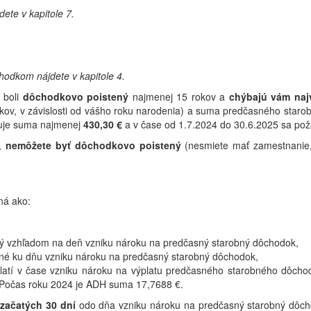
ete v kapitole 7.
odkom nájdete v kapitole 4.
 boli
dôchodkovo poistený
najmenej 15 rokov a
chýbajú vám naj
rokov, v závislosti od vášho roku narodenia) a suma predčasného st
uje suma najmenej
430,30 €
a v čase od 1.7.2024 do 30.6.2025 sa po
k,
nemôžete byť dôchodkovo poistený
(nesmiete mať zamestnanie, 
ná ako:
ý vzhľadom na deň vzniku nároku na predčasný starobný dôchodok,
né ku dňu vzniku nároku na predčasný starobný dôchodok,
latí v čase vzniku nároku na výplatu predčasného starobného dôchod
Počas roku 2024 je ADH suma 17,7688 €.
 začatých 30 dní
odo dňa vzniku nároku na predčasný starobný dôch