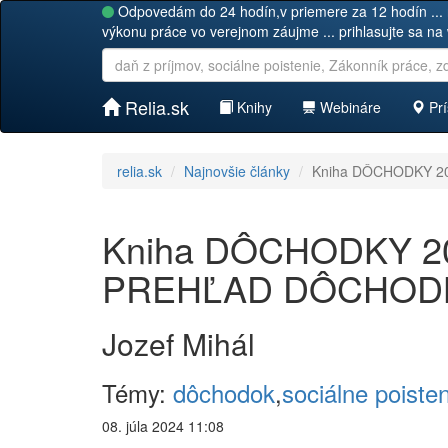
Odpovedám do 24 hodín,v priemere za 12 hodín ... 
výkonu práce vo verejnom záujme ... prihlasujte sa na
Relia.sk
Knihy
Webináre
Prí
relia.sk
Najnovšie články
Kniha DÔCHODKY 2
Kniha DÔCHODKY 20
PREHĽAD DÔCHOD
Jozef Mihál
Témy:
dôchodok
,
sociálne poiste
08. júla 2024 11:08