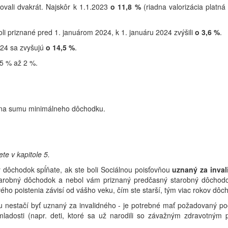
ovali dvakrát. Najskôr k 1.1.2023
o 11,8 %
(riadna valorizácia platná
i priznané pred 1. januárom 2024, k 1. januáru 2024 zvýšili
o 3,6 %
.
024 sa zvyšujú
o 14,5 %
.
,5 % až 2 %.
na sumu minimálneho dôchodku.
te v kapitole 5.
 dôchodok spĺňate, ak ste boli Sociálnou poisťovňou
uznaný za inva
tarobný dôchodok a nebol vám priznaný predčasný starobný dôchod
 poistenia závisí od vášho veku, čím ste starší, tým viac rokov dôch
ku nestačí byť uznaný za invalidného - je potrebné mať požadovaný p
z mladosti (napr. deti, ktoré sa už narodili so závažným zdravotným