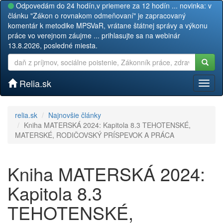
Odpovedám do 24 hodín,v priemere za 12 hodín ... novinka: v
článku "Zákon o rovnakom odmeňovaní" je zapracovaný
komentár k metodike MPSVaR, vrátane štátnej správy a výkonu
práce vo verejnom záujme ... prihlasujte sa na webinár
13.8.2026, posledné miesta.
Relia.sk
Toggl
naviga
relia.sk
Najnovšie články
Kniha MATERSKÁ 2024: Kapitola 8.3 TEHOTENSKÉ,
MATERSKÉ, RODIČOVSKÝ PRÍSPEVOK A PRÁCA
Kniha MATERSKÁ 2024:
Kapitola 8.3
TEHOTENSKÉ,