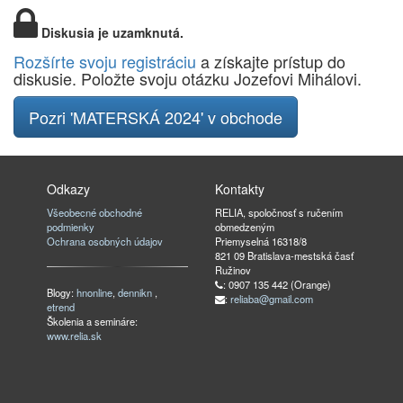
Diskusia je uzamknutá.
Rozšírte svoju registráciu
a získajte prístup do
diskusie. Položte svoju otázku Jozefovi Mihálovi.
Pozri 'MATERSKÁ 2024' v obchode
Odkazy
Kontakty
Všeobecné obchodné
RELIA, spoločnosť s ručením
podmienky
obmedzeným
Ochrana osobných údajov
Priemyselná 16318/8
821 09 Bratislava-mestská časť
Ružinov
: 0907 135 442 (Orange)
Blogy:
hnonline
,
dennikn
,
:
reliaba@gmail.com
etrend
Školenia a semináre:
www.relia.sk