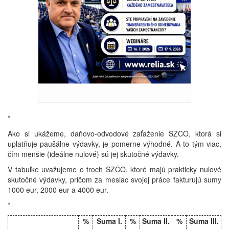
*
Ako si ukážeme, daňovo-odvodové zaťaženie SZČO, ktorá si
uplatňuje paušálne výdavky, je pomerne výhodné. A to tým viac,
čím menšie (ideálne nulové) sú jej skutočné výdavky.
V tabuľke uvažujeme o troch SZČO, ktoré majú prakticky nulové
skutočné výdavky, pričom za mesiac svojej práce fakturujú sumy
1000 eur, 2000 eur a 4000 eur.
*
%
Suma I.
%
Suma II.
%
Suma III.