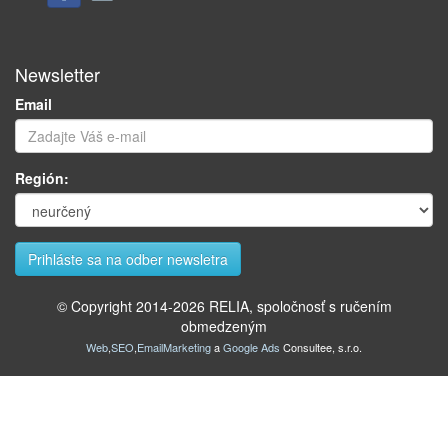
Newsletter
Email
Región:
© Copyright 2014-
2026
RELIA, spoločnosť s ručením
obmedzeným
Web
,
SEO
,
EmailMarketing
a
Google Ads
Consultee, s.r.o.