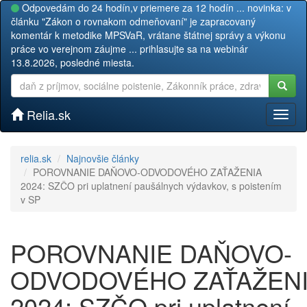
Odpovedám do 24 hodín,v priemere za 12 hodín ... novinka: v
článku "Zákon o rovnakom odmeňovaní" je zapracovaný
komentár k metodike MPSVaR, vrátane štátnej správy a výkonu
práce vo verejnom záujme ... prihlasujte sa na webinár
13.8.2026, posledné miesta.
Relia.sk
Toggl
naviga
relia.sk
Najnovšie články
POROVNANIE DAŇOVO-ODVODOVÉHO ZAŤAŽENIA
2024: SZČO pri uplatnení paušálnych výdavkov, s poistením
v SP
POROVNANIE DAŇOVO-
ODVODOVÉHO ZAŤAŽEN
2024: SZČO pri uplatnení