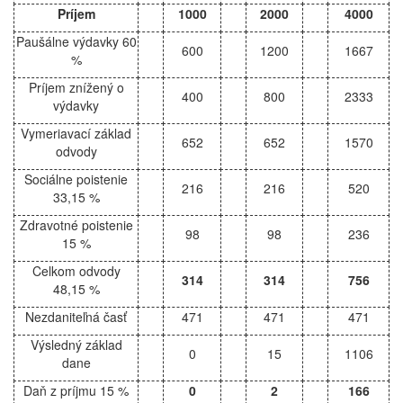
Príjem
1000
2000
4000
Paušálne výdavky 60
600
1200
1667
%
Príjem znížený o
400
800
2333
výdavky
Vymeriavací základ
652
652
1570
odvody
Sociálne poistenie
216
216
520
33,15 %
Zdravotné poistenie
98
98
236
15 %
Celkom odvody
314
314
756
48,15 %
Nezdaniteľná časť
471
471
471
Výsledný základ
0
15
1106
dane
Daň z príjmu 15 %
0
2
166