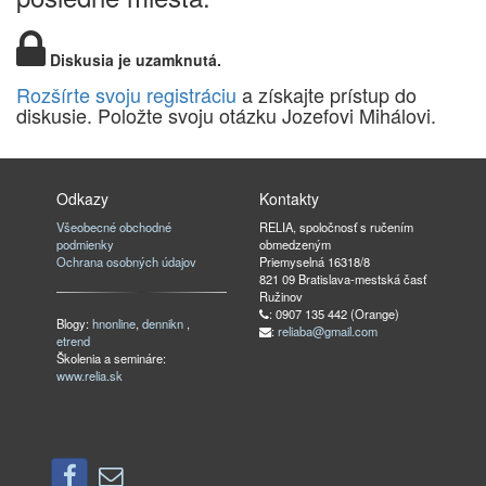
Diskusia je uzamknutá.
Rozšírte svoju registráciu
a získajte prístup do
diskusie. Položte svoju otázku Jozefovi Mihálovi.
Odkazy
Kontakty
Všeobecné obchodné
RELIA, spoločnosť s ručením
podmienky
obmedzeným
Ochrana osobných údajov
Priemyselná 16318/8
821 09 Bratislava-mestská časť
Ružinov
: 0907 135 442 (Orange)
Blogy:
hnonline
,
dennikn
,
:
reliaba@gmail.com
etrend
Školenia a semináre:
www.relia.sk