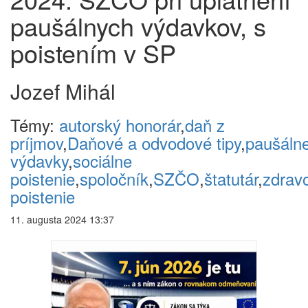
paušálnych výdavkov, s
poistením v SP
Jozef Mihál
Témy:
autorský honorár
,
daň z
príjmov
,
Daňové a odvodové tipy
,
paušáln
výdavky
,
sociálne
poistenie
,
spoločník
,
SZČO
,
štatutár
,
zdrav
poistenie
11. augusta 2024 13:37