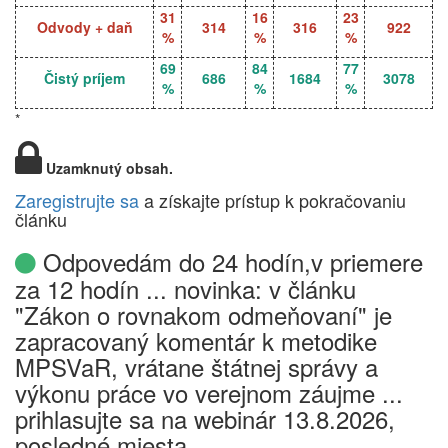
31
16
23
Odvody + daň
314
316
922
%
%
%
69
84
77
Čistý príjem
686
1684
3078
%
%
%
*
Uzamknutý obsah.
Zaregistrujte sa
a získajte prístup k pokračovaniu
článku
Odpovedám do 24 hodín,v priemere
za 12 hodín ... novinka: v článku
"Zákon o rovnakom odmeňovaní" je
zapracovaný komentár k metodike
MPSVaR, vrátane štátnej správy a
výkonu práce vo verejnom záujme ...
prihlasujte sa na webinár 13.8.2026,
posledné miesta.