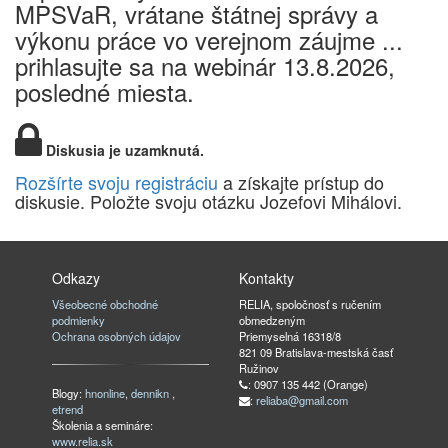
MPSVaR, vrátane štátnej správy a
výkonu práce vo verejnom záujme ...
prihlasujte sa na webinár 13.8.2026,
posledné miesta.
Diskusia je uzamknutá.
Rozšírte svoju registráciu
a získajte prístup do
diskusie. Položte svoju otázku Jozefovi Mihálovi.
Odkazy
Kontakty
Všeobecné obchodné
RELIA, spoločnosť s ručením
podmienky
obmedzeným
Ochrana osobných údajov
Priemyselná 16318/8
821 09 Bratislava-mestská časť
Ružinov
: 0907 135 442 (Orange)
Blogy:
hnonline
,
dennikn
,
:
reliaba@gmail.com
etrend
Školenia a semináre:
www.relia.sk