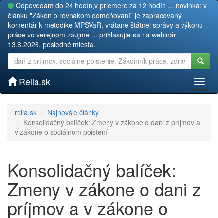
Odpovedám do 24 hodín,v priemere za 12 hodín ... novinka: v
článku "Zákon o rovnakom odmeňovaní" je zapracovaný
komentár k metodike MPSVaR, vrátane štátnej správy a výkonu
práce vo verejnom záujme ... prihlasujte sa na webinár
13.8.2026, posledné miesta.
Relia.sk
Toggl
naviga
relia.sk
Najnovšie články
Konsolidačný balíček: Zmeny v zákone o dani z príjmov a
v zákone o sociálnom poistení
Konsolidačný balíček:
Zmeny v zákone o dani z
príjmov a v zákone o