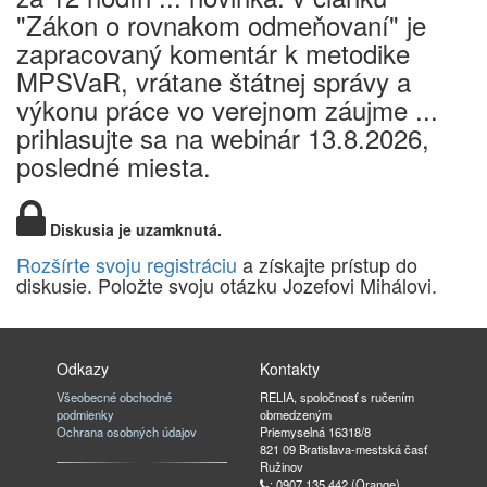
"Zákon o rovnakom odmeňovaní" je
zapracovaný komentár k metodike
MPSVaR, vrátane štátnej správy a
výkonu práce vo verejnom záujme ...
prihlasujte sa na webinár 13.8.2026,
posledné miesta.
Diskusia je uzamknutá.
Rozšírte svoju registráciu
a získajte prístup do
diskusie. Položte svoju otázku Jozefovi Mihálovi.
Odkazy
Kontakty
Všeobecné obchodné
RELIA, spoločnosť s ručením
podmienky
obmedzeným
Ochrana osobných údajov
Priemyselná 16318/8
821 09 Bratislava-mestská časť
Ružinov
: 0907 135 442 (Orange)