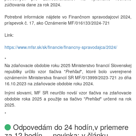
zúčtovania dane za rok 2024.
Potrebné informácie nájdete vo Finančnom spravodajcovi 2024,
príspevok č. 17, ako Oznámenie MF/016133/2024-721
Link:
https://www.mfsr.sk/sk/financie/financny-spravodajca/2024/
*
Na zdaňovacie obdobie roku 2025 Ministerstvo financií Slovenskej
republiky určilo vzor tlačiva "
Prehľad
", ktoré bolo uverejnené
oznámením Ministerstva financií SR MF/013999/2023-721 zo dňa
16.10.2023 na zdaňovacie obdobie roku 2024.
Inými slovami, MF SR neurčilo novší vzor tlačiva na zdaňovacie
obdobie roka 2025 a použije sa tlačivo "
Prehľad
" určené na rok
2025.
*
Odpovedám do 24 hodín,v priemere
za 12 hodín ... novinka: v článku