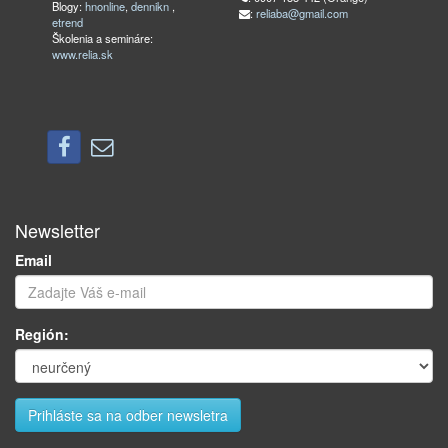
Blogy:
hnonline
,
dennikn
,
:
reliaba@gmail.com
etrend
Školenia a semináre:
www.relia.sk
Newsletter
Email
Región: