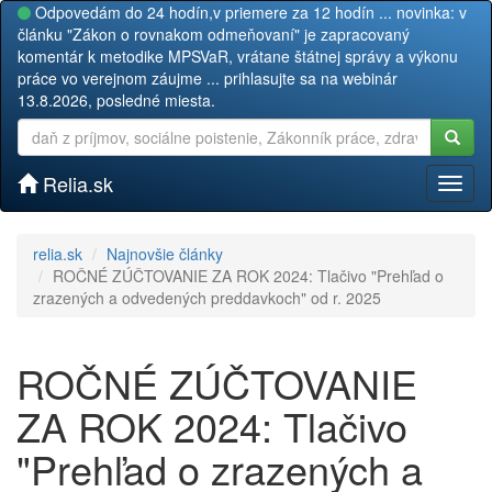
Odpovedám do 24 hodín,v priemere za 12 hodín ... novinka: v
článku "Zákon o rovnakom odmeňovaní" je zapracovaný
komentár k metodike MPSVaR, vrátane štátnej správy a výkonu
práce vo verejnom záujme ... prihlasujte sa na webinár
13.8.2026, posledné miesta.
Relia.sk
Toggl
naviga
relia.sk
Najnovšie články
ROČNÉ ZÚČTOVANIE ZA ROK 2024: Tlačivo "Prehľad o
zrazených a odvedených preddavkoch" od r. 2025
ROČNÉ ZÚČTOVANIE
ZA ROK 2024: Tlačivo
"Prehľad o zrazených a