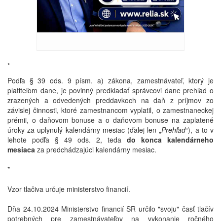
*
Podľa § 39 ods. 9 písm. a) zákona, zamestnávateľ, ktorý je
platiteľom dane, je povinný predkladať správcovi dane prehľad o
zrazených a odvedených preddavkoch na daň z príjmov zo
závislej činnosti, ktoré zamestnancom vyplatil, o zamestnaneckej
prémii, o daňovom bonuse a o daňovom bonuse na zaplatené
úroky za uplynulý kalendárny mesiac (ďalej len „
Prehľad
“), a to v
lehote podľa § 49 ods. 2, teda
do konca kalendárneho
mesiaca
za predchádzajúci kalendárny mesiac.
*
Vzor tlačiva určuje ministerstvo financií.
Dňa 24.10.2024 Ministerstvo financií SR určilo "svoju" časť tlačív
potrebných pre zamestnávateľov na vykonanie ročného