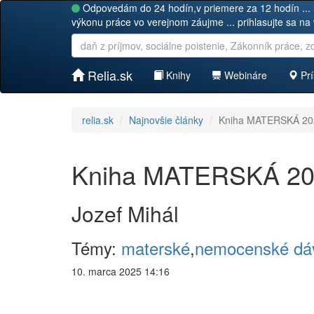
Odpovedám do 24 hodín,v priemere za 12 hodín ... 
výkonu práce vo verejnom záujme ... prihlasujte sa na
Relia.sk
Knihy
Webináre
Prí
relia.sk
Najnovšie články
Kniha MATERSKÁ 20
Kniha MATERSKÁ 2
Jozef Mihál
Témy:
materské
,
nemocenské dá
10. marca 2025 14:16