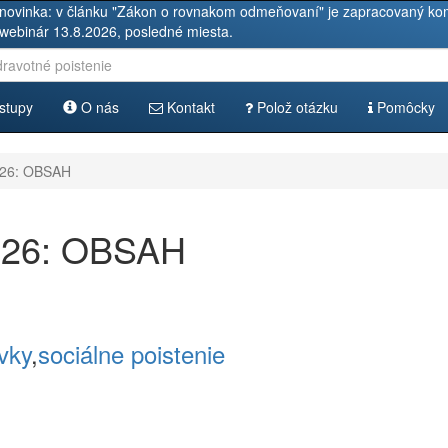
novinka: v článku "Zákon o rovnakom odmeňovaní" je zapracovaný kom
 webinár 13.8.2026, posledné miesta.
stupy
O nás
Kontakt
Polož otázku
Pomôcky
26: OBSAH
026: OBSAH
vky
,
sociálne poistenie