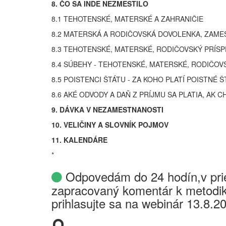
8. ČO SA INDE NEZMESTILO
8.1 TEHOTENSKÉ, MATERSKÉ A ZAHRANIČIE
8.2 MATERSKÁ A RODIČOVSKÁ DOVOLENKA, ZAME
8.3 TEHOTENSKÉ, MATERSKÉ, RODIČOVSKÝ PRÍSP
8.4 SÚBEHY - TEHOTENSKÉ, MATERSKÉ, RODIČOV
8.5 POISTENCI ŠTÁTU - ZA KOHO PLATÍ POISTNÉ Š
8.6 AKÉ ODVODY A DAŇ Z PRÍJMU SA PLATIA, AK
9. DÁVKA V NEZAMESTNANOSTI
10. VELIČINY A SLOVNÍK POJMOV
11. KALENDÁRE
*
Odpovedám do 24 hodín,v prie
zapracovaný komentár k metodik
prihlasujte sa na webinár 13.8.2