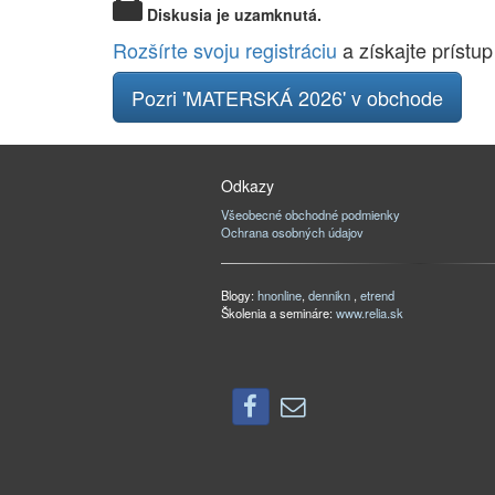
Diskusia je uzamknutá.
Rozšírte svoju registráciu
a získajte prístup
Pozri 'MATERSKÁ 2026' v obchode
Odkazy
Všeobecné obchodné podmienky
Ochrana osobných údajov
Blogy:
hnonline
,
dennikn
,
etrend
Školenia a semináre:
www.relia.sk