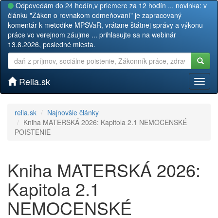
Odpovedám do 24 hodín,v priemere za 12 hodín ... novinka: v
článku "Zákon o rovnakom odmeňovaní" je zapracovaný
komentár k metodike MPSVaR, vrátane štátnej správy a výkonu
práce vo verejnom záujme ... prihlasujte sa na webinár
13.8.2026, posledné miesta.
Relia.sk
Toggl
naviga
relia.sk
Najnovšie články
Kniha MATERSKÁ 2026: Kapitola 2.1 NEMOCENSKÉ
POISTENIE
Kniha MATERSKÁ 2026:
Kapitola 2.1
NEMOCENSKÉ