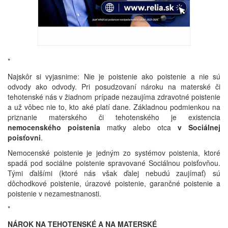
*
Najskôr si vyjasnime: Nie je poistenie ako poistenie a nie sú
odvody ako odvody. Pri posudzovaní nároku na materské či
tehotenské nás v žiadnom prípade nezaujíma zdravotné poistenie
a už vôbec nie to, kto aké platí dane. Základnou podmienkou na
priznanie materského či tehotenského je existencia
nemocenského poistenia
matky alebo otca
v Sociálnej
poisťovni
.
Nemocenské poistenie je jedným zo systémov poistenia, ktoré
spadá pod sociálne poistenie spravované Sociálnou poisťovňou.
Tými ďalšími (ktoré nás však ďalej nebudú zaujímať) sú
dôchodkové poistenie, úrazové poistenie, garančné poistenie a
poistenie v nezamestnanosti.
*
NÁROK NA TEHOTENSKÉ A NA MATERSKÉ