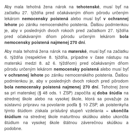
Aby mala tehotná žena nárok na
tehotenské
, musí byť na
začiatku 27. týždňa pred očakávaným dňom pôrodu určeným
lekárom
nemocensky poistená
alebo musí byť
v ochrannej
lehote
po zániku nemocenského poistenia. Ďalšou podmienkou
je, aby v posledných dvoch rokoch pred začiatkom 27. týždňa
pred očakávaným dňom pôrodu určeným lekárom
bola
nemocensky poistená najmenej 270 dní
.
Aby mala tehotná žena nárok na
materské
, musí byť na začiatku
6. týždňa (respektíve 8. týždňa, prípadne v čase nástupu na
materskú medzi 8. až 6. týždňom) pred očakávaným dňom
pôrodu určeným lekárom
nemocensky poistená
alebo musí byť
v ochrannej lehote
po zániku nemocenského poistenia. Ďalšou
podmienkou je, aby v posledných dvoch rokoch pred pôrodom
bola nemocensky poistená najmenej 270 dní
. Tehotnej žene
sa pri materskej (§ 48 ods. 1 ZSP) započíta aj
doba štúdia
na
strednej škole alebo na vysokej škole, ktorá sa považuje za
sústavnú prípravu na povolanie podľa § 10 ZSP, ak poistenkyňa
týmto štúdiom získala príslušný stupeň vzdelania =
ukončila
štúdium
na strednej škole maturitnou skúškou alebo ukončila
štúdium na vysokej škole štátnou záverečnou skúškou a
podobne.