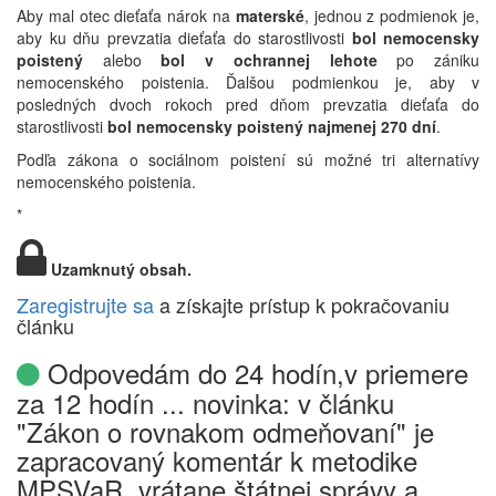
Aby mal otec dieťaťa nárok na
materské
, jednou z podmienok je,
aby ku dňu prevzatia dieťaťa do starostlivosti
bol nemocensky
poistený
alebo
bol v ochrannej lehote
po zániku
nemocenského poistenia. Ďalšou podmienkou je, aby v
posledných dvoch rokoch pred dňom prevzatia dieťaťa do
starostlivosti
bol nemocensky poistený najmenej 270 dní
.
Podľa zákona o sociálnom poistení sú možné tri alternatívy
nemocenského poistenia.
*
Uzamknutý obsah.
Zaregistrujte sa
a získajte prístup k pokračovaniu
článku
Odpovedám do 24 hodín,v priemere
za 12 hodín ... novinka: v článku
"Zákon o rovnakom odmeňovaní" je
zapracovaný komentár k metodike
MPSVaR, vrátane štátnej správy a