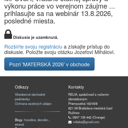
výkonu práce vo verejnom záujme ...
prihlasujte sa na webinár 13.8.2026,
posledné miesta.
Diskusia je uzamknutá.
Rozšírte svoju registráciu
a získajte prístup do
diskusie. Položte svoju otázku Jozefovi Mihálovi.
Pozri 'MATERSKÁ 2026' v obchode
Odkazy
Kontakty
Všeobecné obchodné
RELIA, spoločnosť s ručením
podmienky
obmedzeným
Ochrana osobných údajov
Priemyselná 16318/8
821 09 Bratislava-mestská časť
Ružinov
: 0907 135 442 (Orange)
Blogy:
hnonline
,
dennikn
,
:
reliaba@gmail.com
etrend