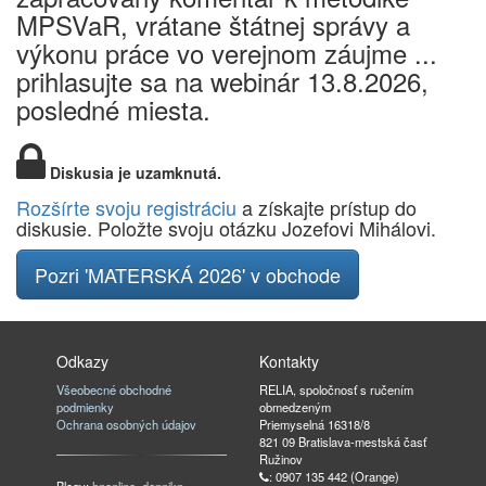
MPSVaR, vrátane štátnej správy a
výkonu práce vo verejnom záujme ...
prihlasujte sa na webinár 13.8.2026,
posledné miesta.
Diskusia je uzamknutá.
Rozšírte svoju registráciu
a získajte prístup do
diskusie. Položte svoju otázku Jozefovi Mihálovi.
Pozri 'MATERSKÁ 2026' v obchode
Odkazy
Kontakty
Všeobecné obchodné
RELIA, spoločnosť s ručením
podmienky
obmedzeným
Ochrana osobných údajov
Priemyselná 16318/8
821 09 Bratislava-mestská časť
Ružinov
: 0907 135 442 (Orange)