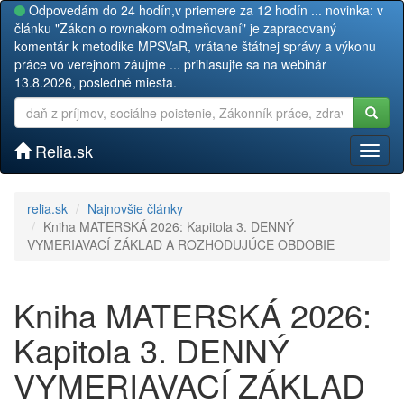
Odpovedám do 24 hodín,v priemere za 12 hodín ... novinka: v
článku "Zákon o rovnakom odmeňovaní" je zapracovaný
komentár k metodike MPSVaR, vrátane štátnej správy a výkonu
práce vo verejnom záujme ... prihlasujte sa na webinár
13.8.2026, posledné miesta.
Relia.sk
Toggl
naviga
relia.sk
Najnovšie články
Kniha MATERSKÁ 2026: Kapitola 3. DENNÝ
VYMERIAVACÍ ZÁKLAD A ROZHODUJÚCE OBDOBIE
Kniha MATERSKÁ 2026:
Kapitola 3. DENNÝ
VYMERIAVACÍ ZÁKLAD