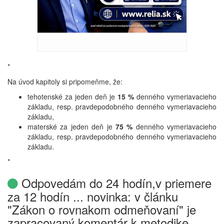
*
Na úvod kapitoly si pripomeňme, že:
tehotenské za jeden deň je
15 %
denného vymeriavacieho
základu, resp. pravdepodobného denného vymeriavacieho
základu,
materské za jeden deň je
75 %
denného vymeriavacieho
základu, resp. pravdepodobného denného vymeriavacieho
základu.
*
Odpovedám do 24 hodín,v priemere
za 12 hodín ... novinka: v článku
"Zákon o rovnakom odmeňovaní" je
zapracovaný komentár k metodike