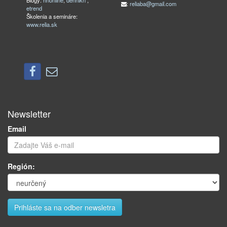
Blogy:
hnonline
,
dennikn
,
:
reliaba@gmail.com
etrend
Školenia a semináre:
www.relia.sk
Newsletter
Email
Región: