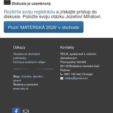
Diskusia je uzamknutá.
Rozšírte svoju registráciu
a získajte prístup do
diskusie. Položte svoju otázku Jozefovi Mihálovi.
Pozri 'MATERSKÁ 2026' v obchode
Odkazy
Kontakty
Všeobecné obchodné
RELIA, spoločnosť s ručením
podmienky
obmedzeným
Ochrana osobných údajov
Priemyselná 16318/8
821 09 Bratislava-mestská časť
Ružinov
: 0907 135 442 (Orange)
Blogy:
hnonline
,
dennikn
,
:
reliaba@gmail.com
etrend
Školenia a semináre:
www.relia.sk