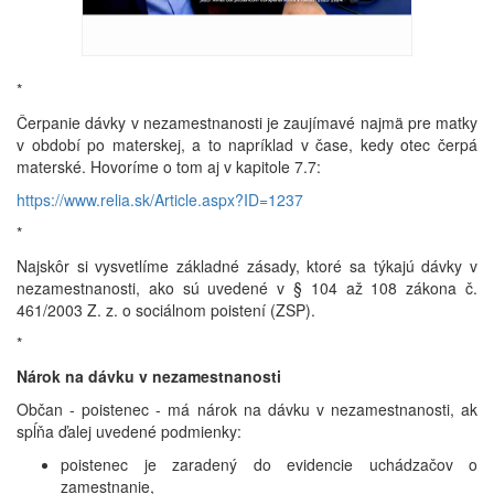
*
Čerpanie dávky v nezamestnanosti je zaujímavé najmä pre matky
v období po materskej, a to napríklad v čase, kedy otec čerpá
materské. Hovoríme o tom aj v kapitole 7.7:
https://www.relia.sk/Article.aspx?ID=1237
*
Najskôr si vysvetlíme základné zásady, ktoré sa týkajú dávky v
nezamestnanosti, ako sú uvedené v § 104 až 108 zákona č.
461/2003 Z. z. o sociálnom poistení (ZSP).
*
Nárok na dávku v nezamestnanosti
Občan - poistenec - má nárok na dávku v nezamestnanosti, ak
spĺňa ďalej uvedené podmienky:
poistenec je zaradený do evidencie uchádzačov o
zamestnanie,