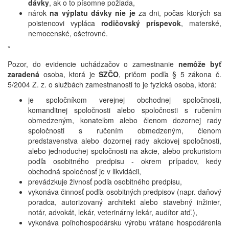
dávky
, ak o to písomne požiada,
nárok
na výplatu dávky
nie je
za dni, počas ktorých sa
poistencovi vypláca
rodičovský príspevok
, materské,
nemocenské, ošetrovné.
*
Pozor, do evidencie uchádzačov o zamestnanie
nemôže byť
zaradená
osoba, ktorá je
SZČO
, pričom podľa § 5 zákona č.
5/2004 Z. z. o službách zamestnanosti to je fyzická osoba, ktorá:
je spoločníkom verejnej obchodnej spoločnosti,
komanditnej spoločnosti alebo spoločnosti s ručením
obmedzeným, konateľom alebo členom dozornej rady
spoločnosti s ručením obmedzeným, členom
predstavenstva alebo dozornej rady akciovej spoločnosti,
alebo jednoduchej spoločnosti na akcie, alebo prokuristom
podľa osobitného predpisu - okrem prípadov, kedy
obchodná spoločnosť je v likvidácii,
prevádzkuje živnosť podľa osobitného predpisu,
vykonáva činnosť podľa osobitných predpisov (napr. daňový
poradca, autorizovaný architekt alebo stavebný inžinier,
notár, advokát, lekár, veterinárny lekár, audítor atď.),
vykonáva poľnohospodársku výrobu vrátane hospodárenia