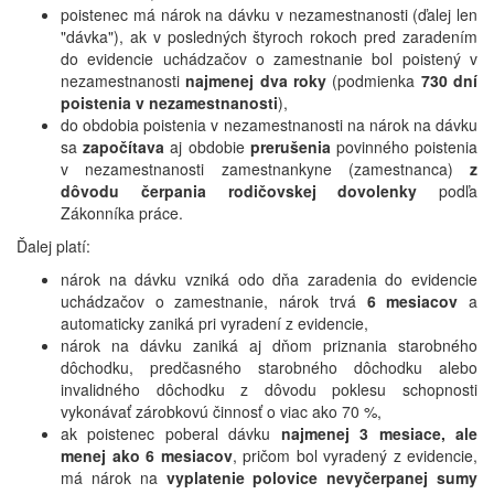
poistenec má nárok na dávku v nezamestnanosti (ďalej len
"dávka"), ak v posledných štyroch rokoch pred zaradením
do evidencie uchádzačov o zamestnanie bol poistený v
nezamestnanosti
najmenej dva roky
(podmienka
730 dní
poistenia v nezamestnanosti
),
do obdobia poistenia v nezamestnanosti na nárok na dávku
sa
započítava
aj obdobie
prerušenia
povinného poistenia
v nezamestnanosti zamestnankyne (zamestnanca)
z
dôvodu čerpania rodičovskej dovolenky
podľa
Zákonníka práce.
Ďalej platí:
nárok na dávku vzniká odo dňa zaradenia do evidencie
uchádzačov o zamestnanie, nárok trvá
6 mesiacov
a
automaticky zaniká pri vyradení z evidencie,
nárok na dávku zaniká aj dňom priznania starobného
dôchodku, predčasného starobného dôchodku alebo
invalidného dôchodku z dôvodu poklesu schopnosti
vykonávať zárobkovú činnosť o viac ako 70 %,
ak poistenec poberal dávku
najmenej 3 mesiace, ale
menej ako 6 mesiacov
, pričom bol vyradený z evidencie,
má nárok na
vyplatenie polovice nevyčerpanej sumy