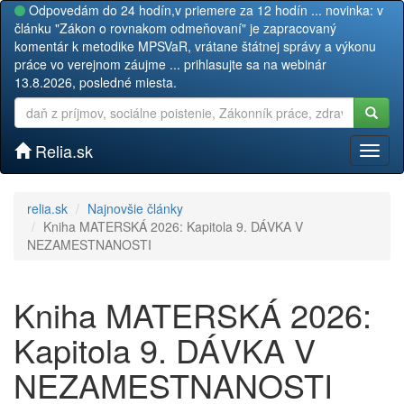
Odpovedám do 24 hodín,v priemere za 12 hodín ... novinka: v
článku "Zákon o rovnakom odmeňovaní" je zapracovaný
komentár k metodike MPSVaR, vrátane štátnej správy a výkonu
práce vo verejnom záujme ... prihlasujte sa na webinár
13.8.2026, posledné miesta.
Relia.sk
Toggl
naviga
relia.sk
Najnovšie články
Kniha MATERSKÁ 2026: Kapitola 9. DÁVKA V
NEZAMESTNANOSTI
Kniha MATERSKÁ 2026:
Kapitola 9. DÁVKA V
NEZAMESTNANOSTI