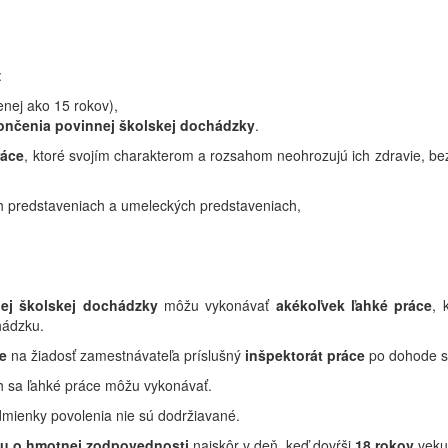
:
nej ako 15 rokov),
ončenia povinnej školskej dochádzky
.
ráce
, ktoré svojím charakterom a rozsahom neohrozujú ich zdravie, bez
h predstaveniach a umeleckých predstaveniach,
ej školskej dochádzky
môžu vykonávať
akékoľvek ľahké práce
, 
hádzku.
e
na žiadosť zamestnávateľa príslušný
inšpektorát práce
po dohode s 
ch sa ľahké práce môžu vykonávať.
dmienky povolenia nie sú dodržiavané.
u o hmotnej zodpovednosti
najskôr v deň, keď dovŕši
18 rokov
veku