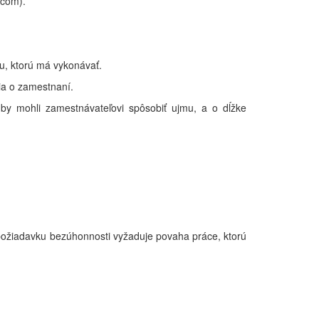
ncom).
u, ktorú má vykonávať.
ia o zamestnaní.
 by mohli zamestnávateľovi spôsobiť ujmu, a o dĺžke
 požiadavku bezúhonnosti vyžaduje povaha práce, ktorú