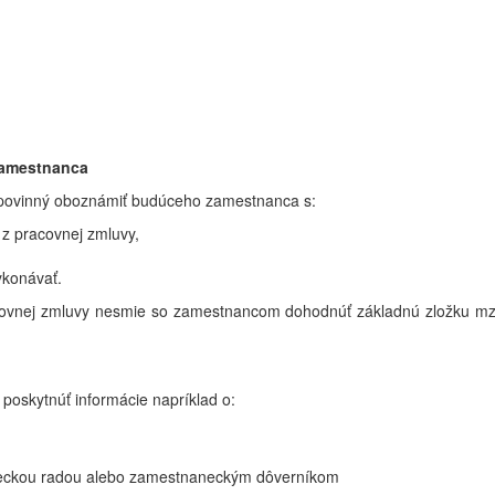
zamestnanca
 povinný oboznámiť budúceho zamestnanca s:
 z pracovnej zmluvy,
ykonávať.
acovnej zmluvy nesmie so zamestnancom dohodnúť základnú zložku mzd
oskytnúť informácie napríklad o:
aneckou radou alebo zamestnaneckým dôverníkom