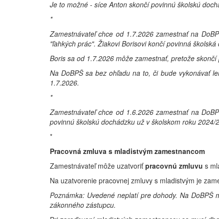
Je to možné - síce Anton skončí povinnú školskú doc
*
Zamestnávateľ chce od 1.7.2026 zamestnať na DoBPŠ B
"ľahkých prác". Žiakovi Borisovi končí povinná školsk
Boris sa od 1.7.2026 môže zamestnať, pretože skončí
Na DoBPŠ sa bez ohľadu na to, či bude vykonávať len
1.7.2026.
*
Zamestnávateľ chce od 1.6.2026 zamestnať na DoBPŠ D
povinnú školskú dochádzku už v školskom roku 2024/202
*
Pracovná zmluva s mladistvým zamestnancom
Zamestnávateľ môže uzatvoriť
pracovnú zmluvu
s ml
Na uzatvorenie pracovnej zmluvy s mladistvým je zame
Poznámka: Uvedené neplatí pre dohody. Na DoBPŠ môž
zákonného zástupcu.