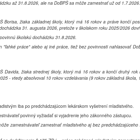
hádzku až 31.8.2026, ale na DoBPŠ sa môže zamestnať už od 1.7.2026
orisa, žiaka základnej školy, ktorý má 16 rokov a práve končí posl
á dochádzka 31. augusta 2026, pretože v školskom roku 2025/2026 dovŕš
 povinnú školskú dochádzku 31.8.2026.
 "ľahké práce" alebo aj iné práce, tiež bez povinnosti nahlasovať D
avida, žiaka strednej školy, ktorý má 16 rokov a končí druhý rok n
5 - vtedy absolvoval 10 rokov vzdelávania (9 rokov základná škola, 1
adistvým iba po predchádzajúcom lekárskom vyšetrení mladistvého.
stnávateľ povinný vyžiadať si vyjadrenie jeho zákonného zástupcu.
e zamestnávateľ zamestnať mladistvého aj bez predchádzajúceho lek