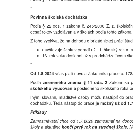
*
Povinná školská dochádzka
Podľa § 22 ods. 1 zákona č. 245/2008 Z. z. školského
desať rokov vzdelávania v školách podľa tohto zákona 
Z toho vyplýva, že na dohodu o brigádnickej práci štud
navštevuje školu v poradí už 11. školský rok a
16. rok veku dosiahol už v predchádzajúcom šk
*
Od 1.8.2024
však platí novela Zákonníka práce č. 178
Podľa
zmeneného znenia § 11 ods. 2
Zákonníka p
školského vyučovania
posledného školského roka pov
Inými slovami, mladistvé osoby môžu nastúpiť do prác
dochádzku. Teda nástup do práce
je možný už od 1.7
Príklady
Zamestnávateľ chce od 1.7.2026 zamestnať na dohodu
školy a aktuálne
končí prvý rok na strednej škole
. N