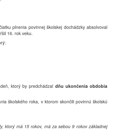
čiatku plnenia povinnej školskej dochádzky absolvoval
šil 16. rok veku.
orý:
deň, ktorý by predchádzal
dňu ukončenia obdobia
nia školského roka, v ktorom skončili povinnú školskú
y, ktorý má 15 rokov, má za sebou 9 rokov základnej