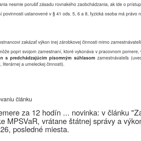
ania nesmie porušiť zásadu rovnakého zaobchádzania, ak ide o prístup
 povinnosti ustanovené v § 41 ods. 5, 6 a 8, fyzická osoba má právo
stnancovi
zakázať
výkon
inej
zárobkovej
činnosti
mimo
zamestnávate
 môže popri svojom zamestnaní, ktoré vykonáva v pracovnom pomere, v
en s predchádzajúcim písomným súhlasom
zamestnávateľa (uve
, literárnej a umeleckej činnosti).
ovaniu článku
mere za 12 hodín ... novinka: v článku "
e MPSVaR, vrátane štátnej správy a výkon
026, posledné miesta.