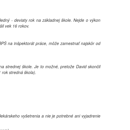
.
edný - deviaty rok na základnej škole. Nejde o výkon
il vek 16 rokov.
oBPŠ na inšpektorát práce, môže zamestnať najskôr od
a strednej škole. Je to možné, pretože David skončil
 rok stredná škola).
árskeho vyšetrenia a nie je potrebné ani vyjadrenie