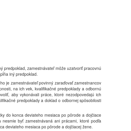
iný predpoklad, zamestnávateľ môže uzatvoriť pracovnú
pĺňa iný predpoklad.
a neho je zamestnávateľ povinný zaraďovať zamestnancov
nosti, na ich vek, kvalifikačné predpoklady a odbornú
voliť, aby vykonávali práce, ktoré nezodpovedajú ich
ifikačné predpoklady a doklad o odbornej spôsobilosti
atky do konca deviateho mesiaca po pôrode a dojčiace
a nesmie byť zamestnávaná ani prácami, ktoré podľa
onca deviateho mesiaca po pôrode a dojčiacej žene.