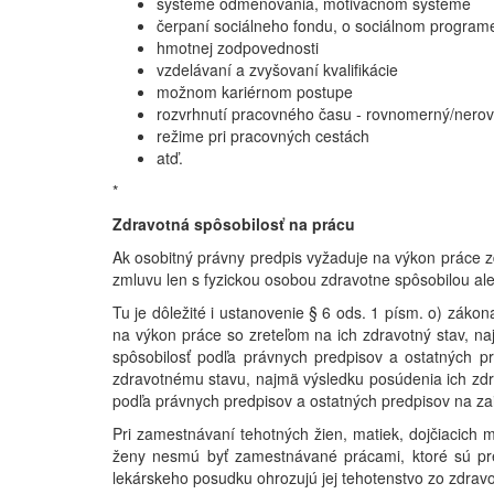
systéme odmeňovania, motivačnom systéme
čerpaní sociálneho fondu, o sociálnom program
hmotnej zodpovednosti
vzdelávaní a zvyšovaní kvalifikácie
možnom kariérnom postupe
rozvrhnutí pracovného času - rovnomerný/nerov
režime pri pracovných cestách
atď.
*
Zdravotná spôsobilosť na prácu
Ak osobitný právny predpis vyžaduje na výkon práce z
zmluvu len s fyzickou osobou zdravotne spôsobilou ale
Tu je dôležité i ustanovenie § 6 ods. 1 písm. o) záko
na výkon práce so zreteľom na ich zdravotný stav, na
spôsobilosť podľa právnych predpisov a ostatných pr
zdravotnému stavu, najmä výsledku posúdenia ich zdra
podľa právnych predpisov a ostatných predpisov na zai
Pri zamestnávaní tehotných žien, matiek, dojčiacich
ženy nesmú byť zamestnávané prácami, ktoré sú pre
lekárskeho posudku ohrozujú jej tehotenstvo zo zdravo