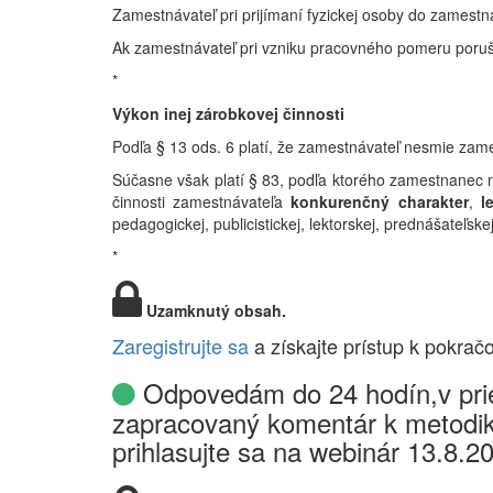
Zamestnávateľ pri prijímaní fyzickej osoby do zamestn
Ak zamestnávateľ pri vzniku pracovného pomeru poruší
*
Výkon inej zárobkovej činnosti
Podľa § 13 ods. 6 platí, že zamestnávateľ
nesmie
zame
Súčasne však platí § 83, podľa ktorého zamestnanec
činnosti zamestnávateľa
konkurenčný charakter
,
l
pedagogickej, publicistickej, lektorskej, prednášateľskej
*
Uzamknutý obsah.
Zaregistrujte sa
a získajte prístup k pokrač
Odpovedám do 24 hodín,v prie
zapracovaný komentár k metodik
prihlasujte sa na webinár 13.8.2