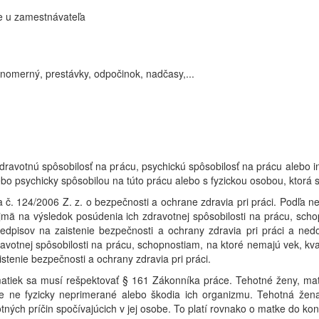
e u zamestnávateľa
nomerný, prestávky, odpočinok, nadčasy,...
dravotnú spôsobilosť na prácu, psychickú spôsobilosť na prácu alebo 
bo psychicky spôsobilou na túto prácu alebo s fyzickou osobou, ktorá s
na č. 124/2006 Z. z. o bezpečnosti a ochrane zdravia pri práci. Podľ
jmä na výsledok posúdenia ich zdravotnej spôsobilosti na prácu, schop
edpisov na zaistenie bezpečnosti a ochrany zdravia pri práci a nedo
votnej spôsobilosti na prácu, schopnostiam, na ktoré nemajú vek, kval
stenie bezpečnosti a ochrany zdravia pri práci.
 matiek sa musí rešpektovať § 161 Zákonníka práce. Tehotné ženy, m
 ne fyzicky neprimerané alebo škodia ich organizmu. Tehotná žen
tných príčin spočívajúcich v jej osobe. To platí rovnako o matke do k