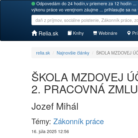
Odpovedám do 24 hodín,v priemere za 12 hodín ... 
výkonu práce vo verejnom záujme ... prihlasujte sa na
Relia.sk
Knihy
Webináre
Prí
relia.sk
Najnovšie články
ŠKOLA MZDOVEJ ÚČT
ŠKOLA MZDOVEJ ÚČT
2. PRACOVNÁ ZML
Jozef Mihál
Témy:
Zákonník práce
16. júla 2025 12:56