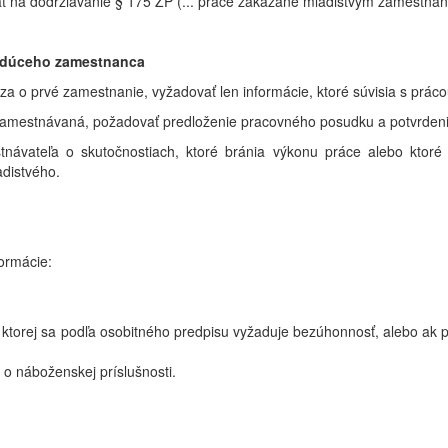
ť na dodržiavanie § 175 ZP (... práce zakázané mladistvým zamestna
budúceho zamestnanca
a o prvé zamestnanie, vyžadovať len informácie, ktoré súvisia s práco
 zamestnávaná, požadovať predloženie pracovného posudku a potvrden
návateľa o skutočnostiach, ktoré bránia výkonu práce alebo ktoré
adistvého.
ormácie:
ri ktorej sa podľa osobitného predpisu vyžaduje bezúhonnosť, alebo ak
a o náboženskej príslušnosti.