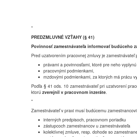
*
PREDZMLUVNÉ VZŤAHY (§ 41)
Povinnosť zamestnávateľa informovať budúceho 
Pred uzatvorením pracovnej zmluvy je zamestnávateľ
právami a povinnosťami, ktoré pre neho vyplynú
pracovnými podmienkami,
mzdovými podmienkami, za ktorých má prácu v
Podľa § 41 ods. 10 zamestnávateľ pri uzatvorení pr
ktorú
zverejnil v pracovnom inzeráte
.
*
Zamestnávateľ v praxi musí budúcemu zamestnancovi p
interných predpisoch, pracovnom poriadku
zástupcoch zamestnancov u zamestnávateľa
kolektívnej zmluve, resp. dohode so zamestn