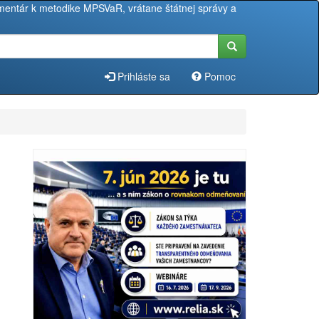
entár k metodike MPSVaR, vrátane štátnej správy a
Prihláste sa
Pomoc