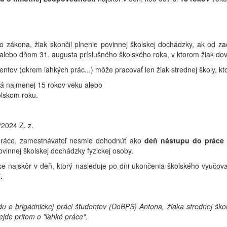
 zákona, žiak skončil plnenie povinnej školskej dochádzky, ak od za
alebo dňom 31. augusta príslušného školského roka, v ktorom žiak dovŕ
entov (okrem ľahkých prác...) môže pracovať len žiak strednej školy, kt
 má najmenej 15 rokov veku alebo
olskom roku.
/2024 Z. z.
ráce, zamestnávateľ nesmie dohodnúť ako
deň nástupu do práce
innej školskej dochádzky fyzickej osoby.
e najskôr v deň, ktorý nasleduje po dni ukončenia školského vyučova
.
 o brigádnickej práci študentov (DoBPŠ) Antona, žiaka strednej škol
ejde pritom o "ľahké práce".