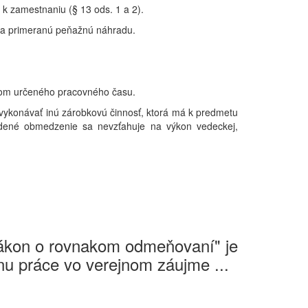
 k zamestnaniu (§ 13 ods. 1 a 2).
 na primeranú peňažnú náhradu.
ľom
určeného
pracovného
času.
ykonávať inú zárobkovú činnosť, ktorá má k predmetu
dené obmedzenie sa nevzťahuje na výkon vedeckej,
Zákon o rovnakom odmeňovaní" je
u práce vo verejnom záujme ...