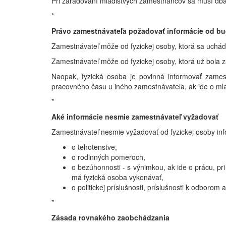
Pri zaraďovaní mladistvých zamestnancov sa musí dba
*
Právo zamestnávateľa požadovať informácie od 
Zamestnávateľ môže od fyzickej osoby, ktorá sa uchádz
Zamestnávateľ môže od fyzickej osoby, ktorá už bola
Naopak, fyzická osoba je povinná informovať zamest
pracovného času u iného zamestnávateľa, ak ide o ml
*
Aké informácie nesmie zamestnávateľ vyžadovať
Zamestnávateľ nesmie vyžadovať od fyzickej osoby inf
o tehotenstve,
o rodinných pomeroch,
o bezúhonnosti - s výnimkou, ak ide o prácu, p
má fyzická osoba vykonávať,
o politickej príslušnosti, príslušnosti k odborom 
*
Zásada rovnakého zaobchádzania