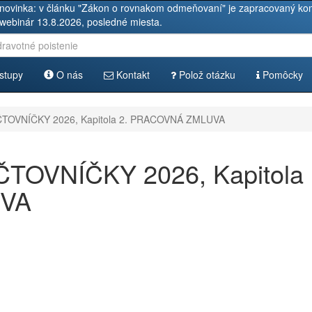
novinka: v článku "Zákon o rovnakom odmeňovaní" je zapracovaný kom
 webinár 13.8.2026, posledné miesta.
stupy
O nás
Kontakt
Polož otázku
Pomôcky
OVNÍČKY 2026, Kapitola 2. PRACOVNÁ ZMLUVA
OVNÍČKY 2026, Kapitola
UVA