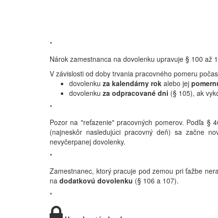
*
Nárok zamestnanca na dovolenku upravuje § 100 až 1
V závislosti od doby trvania pracovného pomeru počas
dovolenku
za kalendárny rok
alebo jej
pomernú
dovolenku
za odpracované dni
(§ 105), ak vy
*
Pozor na "reťazenie" pracovných pomerov. Podľa § 4
(najneskôr nasledujúci pracovný deň) sa začne n
nevyčerpanej dovolenky.
*
Zamestnanec, ktorý pracuje pod zemou pri ťažbe nerast
na
dodatkovú dovolenku
(§ 106 a 107).
*