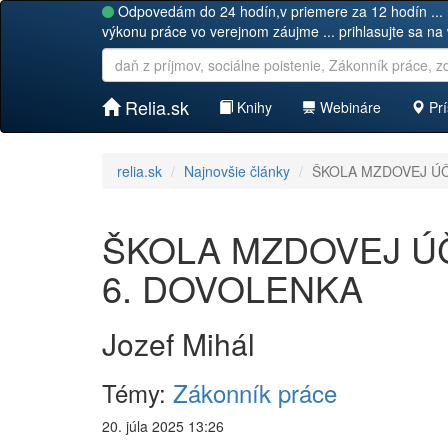
Odpovedám do 24 hodín,v priemere za 12 hodín ... 
výkonu práce vo verejnom záujme ... prihlasujte sa na
Relia.sk
Knihy
Webináre
Prí
relia.sk
Najnovšie články
ŠKOLA MZDOVEJ ÚČT
ŠKOLA MZDOVEJ ÚČT
6. DOVOLENKA
Jozef Mihál
Témy:
Zákonník práce
20. júla 2025 13:26