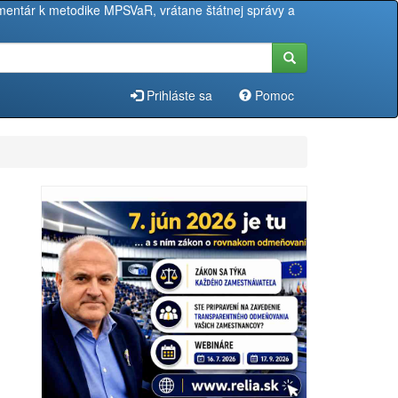
entár k metodike MPSVaR, vrátane štátnej správy a
Prihláste sa
Pomoc