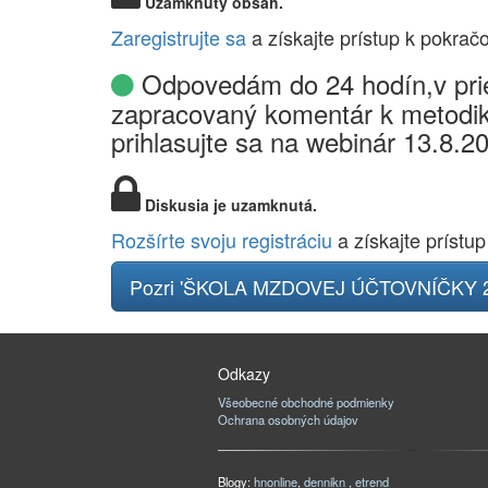
Uzamknutý obsah.
Zaregistrujte sa
a získajte prístup k pokrač
Odpovedám do 24 hodín,v prie
zapracovaný komentár k metodik
prihlasujte sa na webinár 13.8.2
Diskusia je uzamknutá.
Rozšírte svoju registráciu
a získajte prístup
Pozri 'ŠKOLA MZDOVEJ ÚČTOVNÍČKY 2
Odkazy
Všeobecné obchodné podmienky
Ochrana osobných údajov
Blogy:
hnonline
,
dennikn
,
etrend