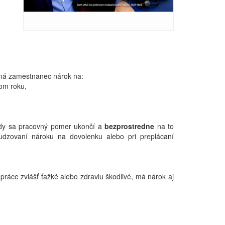
) má zamestnanec nárok na:
om roku,
kedy sa pracovný pomer ukončí a
bezprostredne
na to
dzovaní nároku na dovolenku alebo pri preplácaní
práce zvlášť ťažké alebo zdraviu škodlivé, má nárok aj