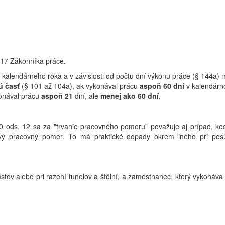
17 Zákonníka práce.
 kalendárneho roka a v závislosti od počtu dní výkonu práce (§ 144a
 časť
(§ 101 až 104a), ak vykonával prácu
aspoň 60
dní
v kalendárn
konával prácu
aspoň 21
dní, ale
menej ako 60 dní
.
0 ods. 12 sa za "trvanie pracovného pomeru" považuje aj prípad, 
ový pracovný pomer. To má praktické dopady okrem iného pri posu
ov alebo pri razení tunelov a štôlní, a zamestnanec, ktorý vykonáva 