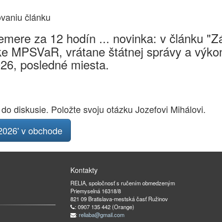
ovaniu článku
mere za 12 hodín ... novinka: v článku "
e MPSVaR, vrátane štátnej správy a výkon
026, posledné miesta.
 do diskusie. Položte svoju otázku Jozefovi Mihálovi.
026' v obchode
Kontakty
RELIA, spoločnosť s ručením obmedzeným
Priemyselná 16318/8
821 09 Bratislava-mestská časť Ružinov
: 0907 135 442 (Orange)
:
reliaba@gmail.com