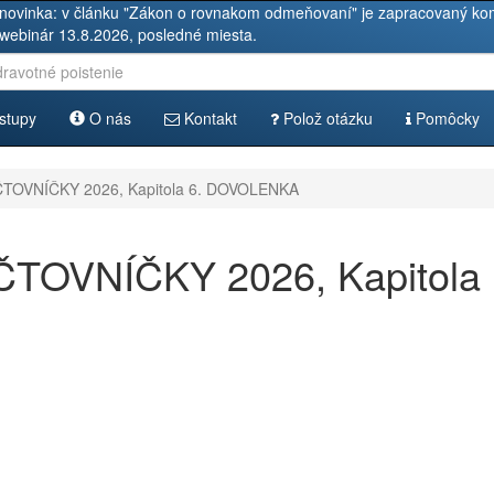
novinka: v článku "Zákon o rovnakom odmeňovaní" je zapracovaný kom
 webinár 13.8.2026, posledné miesta.
stupy
O nás
Kontakt
Polož otázku
Pomôcky
OVNÍČKY 2026, Kapitola 6. DOVOLENKA
OVNÍČKY 2026, Kapitola