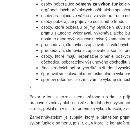
osoby poberajúce
odmeny za výkon funkcie
v
orgánoch iných právnických osôb alebo spoločens
osoby pracujúce vo väzbe a vo výkone trestu od
osoby poberajúce príjmy zo sociálneho fondu,
osoby, ktoré poberajú príjmy plynúce v súvislo
príjmu skutočne vykonával, vykonáva alebo bu
dostane náborový príspevok, bývalý zamestnan
predsedovia, členovia a zapisovatelia volebnýc
predsedovia, členovia a zapisovatelia komisií p
osoby, ktoré majú nepeňažné plnenie poskytn
dôchodku, poberateľovi výsluhového dôchodku po
žiaci stredných odborných škôl a študenti vysok
športovci so zmluvami o profesionálnom vykonáv
športoví odborníci so zmluvami o výkone činnos
*
Pozor, v tom je rozdiel medzi zákonom o dani z prí
pracovnej zmluvy alebo na základe dohody o vykonaní p
s. r. o., pokiaľ má v s. r. o. príjem za výkon funkci
Zamestnávateľom je subjekt, ktorý je platiteľom príj
výkon funkcie odmenu, je s. r. o., v ktorej je konateľom