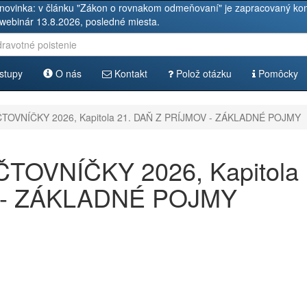
novinka: v článku "Zákon o rovnakom odmeňovaní" je zapracovaný kom
 webinár 13.8.2026, posledné miesta.
stupy
O nás
Kontakt
Polož otázku
Pomôcky
OVNÍČKY 2026, Kapitola 21. DAŇ Z PRÍJMOV - ZÁKLADNÉ POJMY
OVNÍČKY 2026, Kapitola
 - ZÁKLADNÉ POJMY