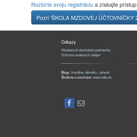
Rozšírte svoju registráciu
a získajte prístup
Pozri 'ŠKOLA MZDOVEJ ÚČTOVNÍČKY 2
Odkazy
Všeobecné obchodné podmienky
Ochrana osobných údajov
Blogy:
hnonline
,
dennikn
,
etrend
Školenia a semináre:
www.relia.sk