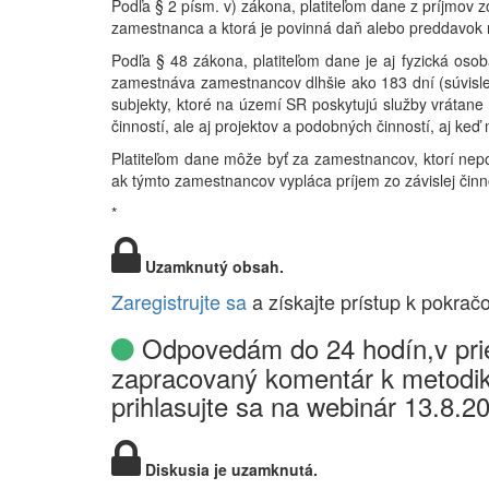
Podľa § 2 písm. v) zákona, platiteľom dane z príjmov z
zamestnanca a ktorá je povinná daň alebo preddavok
Podľa § 48 zákona, platiteľom dane je aj fyzická oso
zamestnáva zamestnancov dlhšie ako 183 dní (súvisle
subjekty, ktoré na území SR poskytujú služby vrátane
činností, ale aj projektov a podobných činností, aj ke
Platiteľom dane môže byť za zamestnancov, ktorí nepo
ak týmto zamestnancov vypláca príjem zo závislej činno
*
Uzamknutý obsah.
Zaregistrujte sa
a získajte prístup k pokrač
Odpovedám do 24 hodín,v prie
zapracovaný komentár k metodik
prihlasujte sa na webinár 13.8.2
Diskusia je uzamknutá.