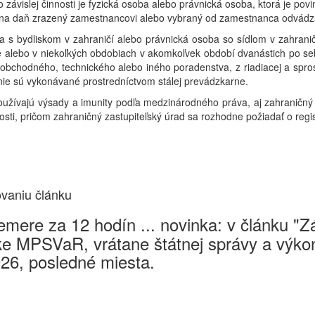
o závislej činnosti je fyzická osoba alebo právnická osoba, ktorá je po
 na daň zrazený zamestnancovi alebo vybraný od zamestnanca odvádz
ba s bydliskom v zahraničí alebo právnická osoba so sídlom v zahran
 alebo v niekoľkých obdobiach v akomkoľvek období dvanástich po se
 obchodného, technického alebo iného poradenstva, z riadiacej a spro
ď nie sú vykonávané prostredníctvom stálej prevádzkarne.
užívajú výsady a imunity podľa medzinárodného práva, aj zahraničný 
sti, pričom zahraničný zastupiteľský úrad sa rozhodne požiadať o regist
ovaniu článku
mere za 12 hodín ... novinka: v článku "
e MPSVaR, vrátane štátnej správy a výkon
026, posledné miesta.