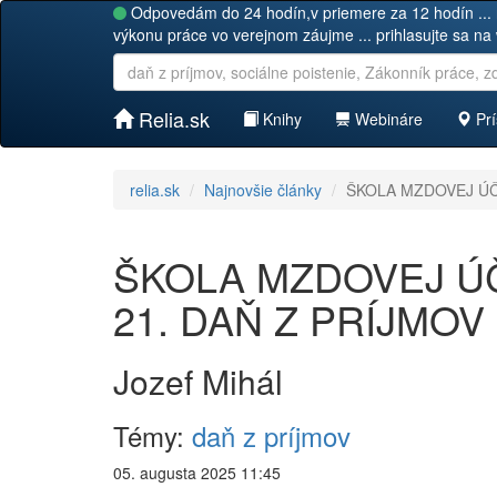
Odpovedám do 24 hodín,v priemere za 12 hodín ... 
výkonu práce vo verejnom záujme ... prihlasujte sa na
Relia.sk
Knihy
Webináre
Prí
relia.sk
Najnovšie články
ŠKOLA MZDOVEJ ÚČT
ŠKOLA MZDOVEJ ÚČT
21. DAŇ Z PRÍJMOV
Jozef Mihál
Témy:
daň z príjmov
05. augusta 2025 11:45