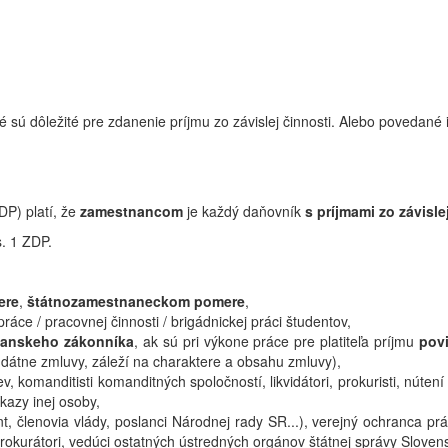
toré sú dôležité pre zdanenie príjmu zo závislej činnosti. Alebo poveda
DP) platí, že
zamestnancom
je každý daňovník
s príjmami zo závisle
s. 1 ZDP.
ere
,
štátnozamestnaneckom pomere
,
ráce / pracovnej činnosti / brigádnickej práci študentov,
ianskeho zákonníka
, ak sú pri výkone práce pre platiteľa príjmu
pov
ndátne zmluvy, záleží na charaktere a obsahu zmluvy),
iev, komanditisti komanditných spoločností, likvidátori, prokuristi, núten
kazy inej osoby,
t, členovia vlády, poslanci Národnej rady SR...), verejný ochranca p
okurátori, vedúci ostatných ústredných orgánov štátnej správy Slovens