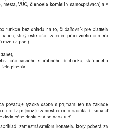
e
, mesta, VÚC,
členovia komisií
v samosprávach) a v
o funkcie bez ohľadu na to, či daňovník pre platiteľa
estnanec, ktorý ešte pred začatím pracovného pomeru
ú mzdu a pod.),
 dane),
teľovi predčasného starobného dôchodku, starobného
ieto plnenia,
ca považuje fyzická osoba s príjmami len na základe
a o dani z príjmov je zamestnancom napríklad i konateľ
mu je dodatočne doplatená odmena atď.
 Napríklad, zamestnávateľom konateľa, ktorý poberá za