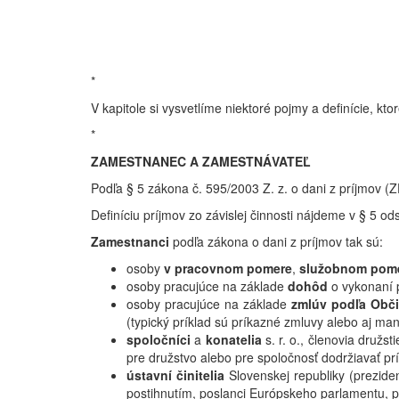
*
V kapitole si vysvetlíme niektoré pojmy a definície, k
*
ZAMESTNANEC A ZAMESTNÁVATEĽ
Podľa § 5 zákona č. 595/2003 Z. z. o dani z príjmov (Z
Definíciu príjmov zo závislej činnosti nájdeme v § 5 od
Zamestnanci
podľa zákona o dani z príjmov tak sú:
osoby
v pracovnom pomere
,
služobnom pom
osoby pracujúce na základe
dohôd
o vykonaní p
osoby pracujúce na základe
zmlúv podľa Obč
(typický príklad sú príkazné zmluvy alebo aj ma
spoločníci
a
konatelia
s. r. o., členovia družst
pre družstvo alebo pre spoločnosť dodržiavať prí
ústavní činitelia
Slovenskej republiky (preziden
postihnutím, poslanci Európskeho parlamentu, pr