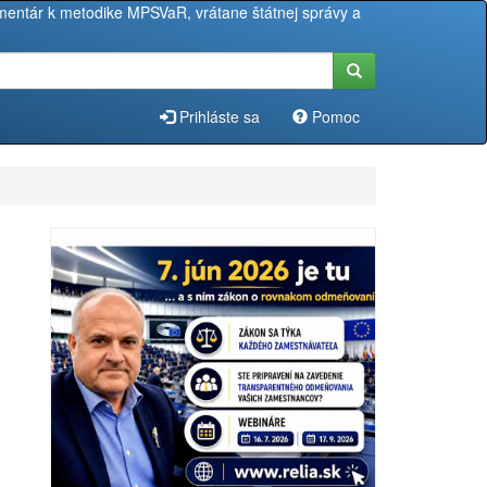
entár k metodike MPSVaR, vrátane štátnej správy a
Prihláste sa
Pomoc