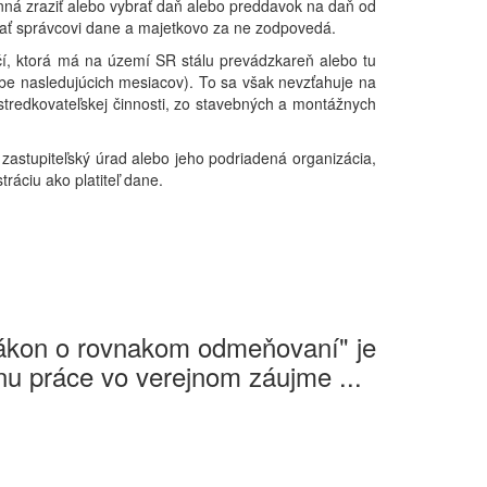
vinná zraziť alebo vybrať daň alebo preddavok na daň od
ať správcovi dane a majetkovo za ne zodpovedá.
ičí, ktorá má na území SR stálu prevádzkareň alebo tu
be nasledujúcich mesiacov). To sa však nevzťahuje na
stredkovateľskej činnosti, zo stavebných a montážnych
zastupiteľský úrad alebo jeho podriadená organizácia,
ráciu ako platiteľ dane.
Zákon o rovnakom odmeňovaní" je
u práce vo verejnom záujme ...