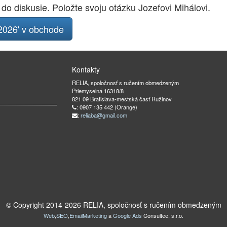
 do diskusie. Položte svoju otázku Jozefovi Mihálovi.
026' v obchode
Kontakty
RELIA, spoločnosť s ručením obmedzeným
Priemyselná 16318/8
821 09 Bratislava-mestská časť Ružinov
: 0907 135 442 (Orange)
:
reliaba@gmail.com
© Copyright 2014-
2026
RELIA, spoločnosť s ručením obmedzeným
Web
,
SEO
,
EmailMarketing
a
Google Ads
Consultee, s.r.o.