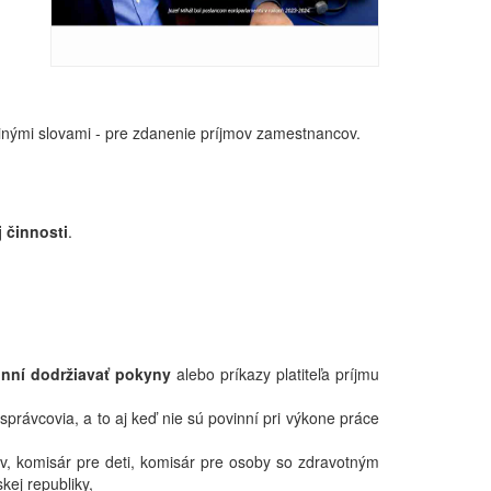
né inými slovami - pre zdanenie príjmov zamestnancov.
j činnosti
.
inní dodržiavať pokyny
alebo príkazy platiteľa príjmu
í správcovia, a to aj keď nie sú povinní pri výkone práce
ráv, komisár pre deti, komisár pre osoby so zdravotným
kej republiky,