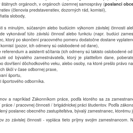
 štátnych orgánoch, v orgánoch územnej samosprávy (
poslanci obc
tiev (členovia predstavenstiev, dozorných rád, komisií),
ňatia slobody,
sti s minulým, súčasným alebo budúcim výkonom závislej činnosti aleb
de vykonávať túto závislú činnosť alebo funkciu (napr. budúci zam
ec, ktorý po skončení pracovného pomeru dodatočne dostane vyplaten
h komisií (pozor, ich odmeny sú oslobodené od dane),
re referendum a asistenti sčítania (ich odmeny sú takisto oslobodené od
uté od bývalého zamestnávateľa, ktorý je platiteľom dane, pobera
 dovŕšení dôchodkového veku, alebo osoby, na ktoré prešlo právo na t
ých škôl v čase odbornej praxe,
aní športu,
ti športového odborníka.
jmov a napríklad Zákonníkom práce, podľa ktorého sa za zamestnan
ráce / pracovnej činnosti / brigádnickej práci študentov. Podľa zákon
e, zvolený poslanec obecného zastupiteľstva, bývalý zamestnanec, ktoré
mov zo závislej činnosti - vypláca tieto príjmy svojim zamestnancom.
.