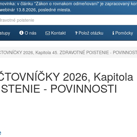
novinka: v článku "Zákon o rovnakom odmeňovaní" je zapracovaný kom
 webinár 13.8.2026, posledné miesta.
stupy
O nás
Kontakt
Polož otázku
Pomôcky
OVNÍČKY 2026, Kapitola 45. ZDRAVOTNÉ POISTENIE - POVINNO
OVNÍČKY 2026, Kapitola
STENIE - POVINNOSTI
e