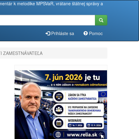
entár k metodike MPSVaR, vrátane štátnej správy a
Prihláste sa
Pomoc
STI ZAMESTNÁVATEĽA