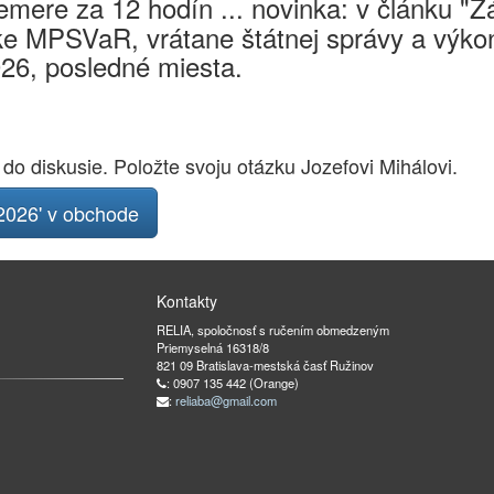
mere za 12 hodín ... novinka: v článku "
e MPSVaR, vrátane štátnej správy a výkon
026, posledné miesta.
 do diskusie. Položte svoju otázku Jozefovi Mihálovi.
026' v obchode
Kontakty
RELIA, spoločnosť s ručením obmedzeným
Priemyselná 16318/8
821 09 Bratislava-mestská časť Ružinov
: 0907 135 442 (Orange)
:
reliaba@gmail.com