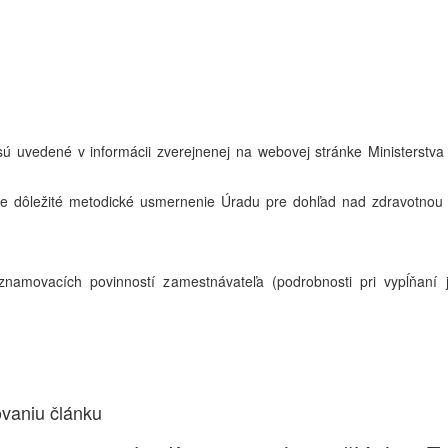
sú uvedené v informácii zverejnenej na webovej stránke Ministerstva 
je dôležité metodické usmernenie Úradu pre dohľad nad zdravotnou s
znamovacích povinností zamestnávateľa (podrobnosti pri vypĺňaní j
ovaniu článku