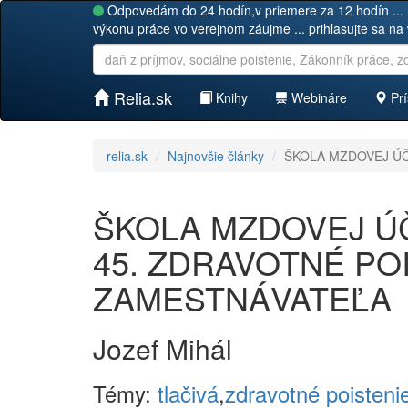
Odpovedám do 24 hodín,v priemere za 12 hodín ... 
výkonu práce vo verejnom záujme ... prihlasujte sa na
Relia.sk
Knihy
Webináre
Prí
relia.sk
Najnovšie články
ŠKOLA MZDOVEJ ÚČT
ŠKOLA MZDOVEJ ÚČT
45. ZDRAVOTNÉ POI
ZAMESTNÁVATEĽA
Jozef Mihál
Témy:
tlačivá
,
zdravotné poisteni