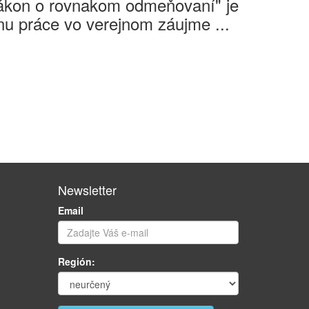
Zákon o rovnakom odmeňovaní" je
u práce vo verejnom záujme ...
Newsletter
Email
Región: