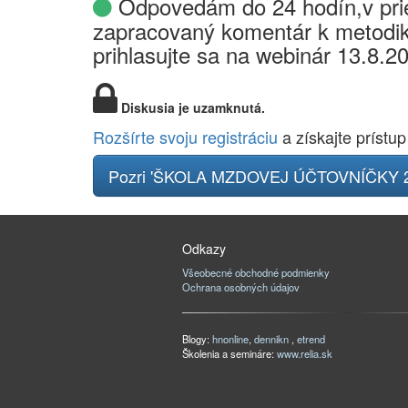
Odpovedám do 24 hodín,v prie
zapracovaný komentár k metodik
prihlasujte sa na webinár 13.8.2
Diskusia je uzamknutá.
Rozšírte svoju registráciu
a získajte prístup
Pozri 'ŠKOLA MZDOVEJ ÚČTOVNÍČKY 2
Odkazy
Všeobecné obchodné podmienky
Ochrana osobných údajov
Blogy:
hnonline
,
dennikn
,
etrend
Školenia a semináre:
www.relia.sk