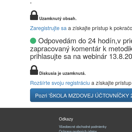
*
Uzamknutý obsah.
Zaregistrujte sa
a získajte prístup k pokrač
Odpovedám do 24 hodín,v prie
zapracovaný komentár k metodik
prihlasujte sa na webinár 13.8.2
Diskusia je uzamknutá.
Rozšírte svoju registráciu
a získajte prístup
Pozri 'ŠKOLA MZDOVEJ ÚČTOVNÍČKY 2
Odkazy
Všeobecné obchodné podmienky
Ochrana osobných údajov