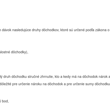
 dávok nasledujúce druhy dôchodkov, ktoré sú určené podľa zákona o 
alostné dôchodky),
ždý druh dôchodku stručné zhrnutie, kto a kedy má na dôchodok nárok 
ú dôležité pre určenie nároku na dôchodok a pre určenie sumy dôchodku,
ý bod,