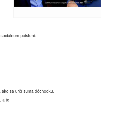
sociálnom poistení:
a ako sa určí suma dôchodku.
 a to: