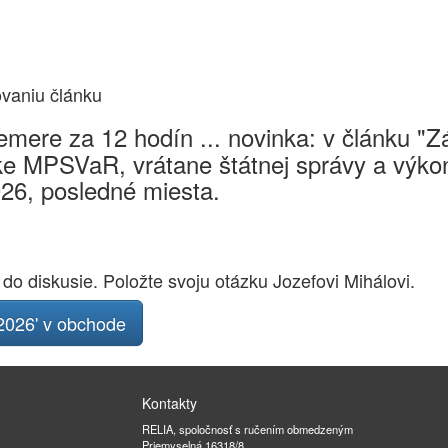
ovaniu článku
mere za 12 hodín ... novinka: v článku "
e MPSVaR, vrátane štátnej správy a výkon
026, posledné miesta.
 do diskusie. Položte svoju otázku Jozefovi Mihálovi.
026' v obchode
Kontakty
RELIA, spoločnosť s ručením obmedzeným
Priemyselná 16318/8