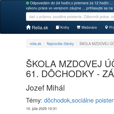
Odpovedám do 24 hodín,v priemere za 12 hodín ... 
výkonu práce vo verejnom záujme ... prihlasujte sa na
Relia.sk
Knihy
Webináre
Prí
relia.sk
Najnovšie články
ŠKOLA MZDOVEJ ÚČT
ŠKOLA MZDOVEJ ÚČT
61. DÔCHODKY - Z
Jozef Mihál
Témy:
dôchodok
,
sociálne poiste
10. júla 2025 10:31