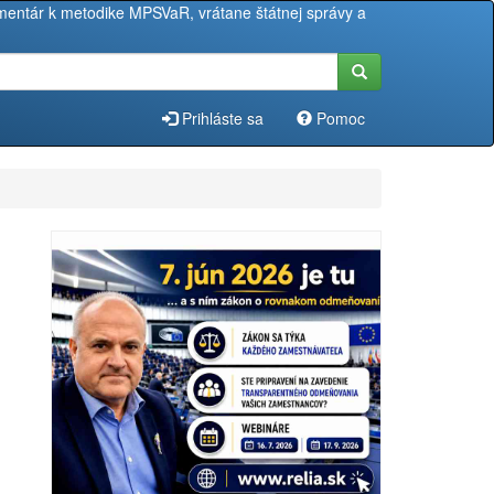
entár k metodike MPSVaR, vrátane štátnej správy a
Prihláste sa
Pomoc