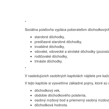
*
Sociálna poisťovňa vypláca poberateľom dôchodkových
starobné dôchodky,
predčasné starobné dôchodky,
invalidné dôchodky,
vdovské, vdovecké a sirotské dôchodky (pozost
rodičovské dôchodky,
trináste dôchodky.
*
V nasledujúcich osobitných kapitolách nájdete pre ka
V tejto kapitole si vysvetlíme základné pojmy, ktoré s
dôchodkový vek,
obdobie dôchodkového poistenia,
osobný mzdový bod a priemerný osobný mzdov
dôchodková hodnota.