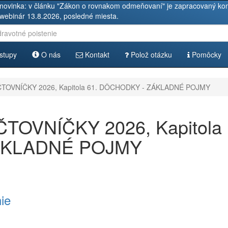
novinka: v článku "Zákon o rovnakom odmeňovaní" je zapracovaný kom
 webinár 13.8.2026, posledné miesta.
stupy
O nás
Kontakt
Polož otázku
Pomôcky
OVNÍČKY 2026, Kapitola 61. DÔCHODKY - ZÁKLADNÉ POJMY
OVNÍČKY 2026, Kapitola
ÁKLADNÉ POJMY
nie