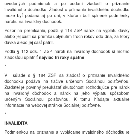
uvedených podmienok a po podaní žiadosti o priznanie
invalidného dôchodku. Žiadosť o priznanie invalidného dôchodku
môže byť podaná aj po dni, v ktorom boli splnené podmienky
nároku na invalidný dôchodok.
Pozor na premlčanie, podľa § 114 ZSP nárok na výplatu dávky
alebo jej časti sa premlčí uplynutím troch rokov odo dňa, za ktorý
dávka alebo jej časť patrili.
Podľa § 112 ods. 1 ZSP, nárok na invalidný dôchodok si možno
žiadosťou uplatniť
najviac tri roky spätne
.
*
V súlade s § 184 ZSP sa žiadosť o priznanie invalidného
dôchodku podáva na tlačive určenom Sociálnou poisťovňou.
Žiadateľ je povinný preukázať skutočnosti rozhodujúce pre nárok
na invalidný dôchodok a nárok na jeho výplatu spôsobom
určeným Sociálnou poisťovňou. K tomu hľadajte aktuálne
informácie na webovej stránke Sociálnej poisťovne.
*
INVALIDITA
Podmienkou na priznanie a vyplácanie invalidného dôchodku je