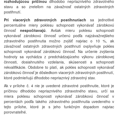
rozhodujúcou príčinou
dlhodobo nepriaznivého zdravotného
stavu a so zreteľom na závažnosť ostatných zdravotných
postihnutí.
Pri viacerých zdravotných postihnutiach
sa jednotlivé
percentuálne miery poklesu schopnosti vykonávať zárobkovú
činnosť
nespočítavajú
. Avšak mieru poklesu schopnosti
vykonávať zárobkovú činnosť určenú podľa najzávažnejšieho
zdravotného postihnutia možno zvýšiť najviac o 10 %, ak
závažnosť ostatných zdravotných postihnutí ovplyvňuje pokles
schopnosti vykonávať zárobkovú činnosť. Na určenie zvýšenia
hodnoty sa vychádza z predchádzajúceho výkonu zárobkovej
činnosti, dosiahnutého vzdelania, skúsenosti a schopnosti
rekvalifikácie. Obdobne to platí, ak pokles schopnosti vykonávať
zárobkovú činnosť je dôsledkom viacerých zdravotných postihnutí,
ktoré podmieňujú dlhodobo nepriaznivý zdravotný stav.
Ak v prílohe č. 4 nie je uvedené zdravotné postihnutie, ktoré je
príčinou dlhodobo nepriaznivého zdravotného stavu, určí sa
miera poklesu schopnosti vykonávať zárobkovú činnosť v
percentách podľa takého zdravotného postihnutia uvedeného v
tejto prílohe, ktoré je s jeho funkčným dopadom najviac
porovnateľné.