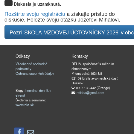
Diskusia je uzamknutá.
Rozšírte svoju registráciu
a získajte prístup do
diskusie. Položte svoju otázku Jozefovi Mihálovi.
Pozri 'ŠKOLA MZDOVEJ ÚČTOVNÍČKY 2026' v ob
Odkazy
Kontakty
Všeobecné obchodné
RELIA, spoločnosť s ručením
podmienky
obmedzeným
Ochrana osobných údajov
Priemyselná 16318/8
821 09 Bratislava-mestská časť
Ružinov
: 0907 135 442 (Orange)
Blogy:
hnonline
,
dennikn
,
:
reliaba@gmail.com
etrend
Školenia a semináre:
www.relia.sk