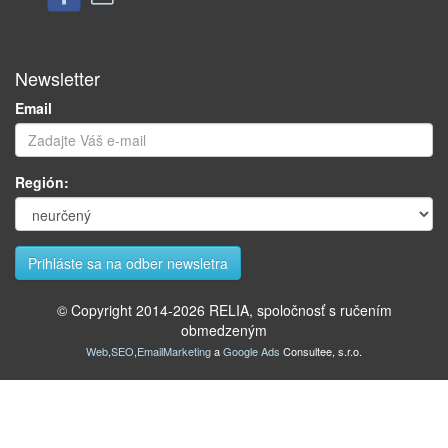
Newsletter
Email
Región:
© Copyright 2014-
2026
RELIA, spoločnosť s ručením
obmedzeným
Web
,
SEO
,
EmailMarketing
a
Google Ads
Consultee, s.r.o.