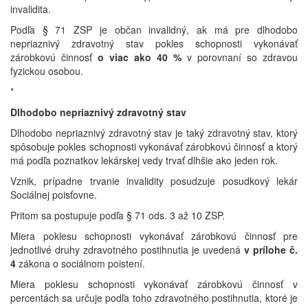
invalidita.
Podľa § 71 ZSP je občan invalidný, ak má pre dlhodobo
nepriaznivý zdravotný stav pokles schopnosti vykonávať
zárobkovú činnosť
o viac ako 40 %
v porovnaní so zdravou
fyzickou osobou.
*
Dlhodobo nepriaznivý zdravotný stav
Dlhodobo nepriaznivý zdravotný stav je taký zdravotný stav, ktorý
spôsobuje pokles schopnosti vykonávať zárobkovú činnosť a ktorý
má podľa poznatkov lekárskej vedy trvať dlhšie ako jeden rok.
Vznik, prípadne trvanie invalidity posudzuje posudkový lekár
Sociálnej poisťovne.
Pritom sa postupuje podľa § 71 ods. 3 až 10 ZSP.
Miera poklesu schopnosti vykonávať zárobkovú činnosť pre
jednotlivé druhy zdravotného postihnutia je uvedená
v prílohe č.
4
zákona o sociálnom poistení.
Miera poklesu schopnosti vykonávať zárobkovú činnosť v
percentách sa určuje podľa toho zdravotného postihnutia, ktoré je