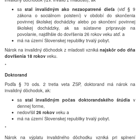
sa
stal invalidným ako nezaopatrené dieťa
(viď § 9
zákona o sociálnom poistení) v období do skončenia
povinnej školskej dochádzky alebo po skončení povinnej
školskej dochádzky, ak sa sústavne pripravuje na
povolanie, najdlhšie do dovŕšenia 26 rokov veku atď. a
má na území Slovenskej republiky trvalý pobyt.
Nárok na invalidný dôchodok z mladosti vzniká
najskôr odo dňa
dovŕšenia 18 rokov
veku.
*
Doktorand
Podľa § 70 ods. 2 tretia veta ZSP, doktorand má nárok na
invalidný dôchodok, ak:
sa
stal invalidným počas doktorandského štúdia
v
dennej forme,
nedovŕšil
26 rokov
veku a
má na území Slovenskej republiky trvalý pobyt.
*
Nárok na výplatu invalidného dôchodku vzniká pri splnení