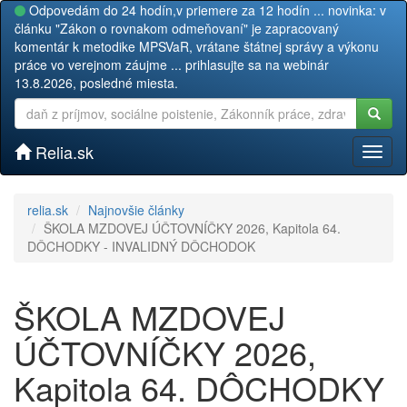
Odpovedám do 24 hodín,v priemere za 12 hodín ... novinka: v
článku "Zákon o rovnakom odmeňovaní" je zapracovaný
komentár k metodike MPSVaR, vrátane štátnej správy a výkonu
práce vo verejnom záujme ... prihlasujte sa na webinár
13.8.2026, posledné miesta.
Relia.sk
Toggl
naviga
relia.sk
Najnovšie články
ŠKOLA MZDOVEJ ÚČTOVNÍČKY 2026, Kapitola 64.
DÔCHODKY - INVALIDNÝ DÔCHODOK
ŠKOLA MZDOVEJ
ÚČTOVNÍČKY 2026,
Kapitola 64. DÔCHODKY