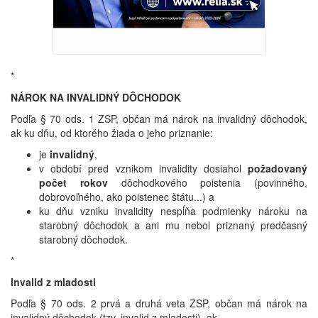
*
NÁROK NA INVALIDNÝ DÔCHODOK
Podľa § 70 ods. 1 ZSP, občan má nárok na invalidný dôchodok,
ak ku dňu, od ktorého žiada o jeho priznanie:
je
invalidný
,
v období pred vznikom invalidity dosiahol
požadovaný
počet rokov
dôchodkového poistenia (povinného,
dobrovoľného, ako poistenec štátu...) a
ku dňu vzniku invalidity nespĺňa podmienky nároku na
starobný dôchodok a ani mu nebol priznaný predčasný
starobný dôchodok.
*
Invalid z mladosti
Podľa § 70 ods. 2 prvá a druhá veta ZSP, občan má nárok na
invalidný dôchodok (tzv. invalid z mladosti), ak