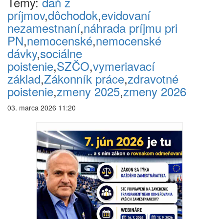
Témy:
daň z
príjmov
,
dôchodok
,
evidovaní
nezamestnaní
,
náhrada príjmu pri
PN
,
nemocenské
,
nemocenské
dávky
,
sociálne
poistenie
,
SZČO
,
vymeriavací
základ
,
Zákonník práce
,
zdravotné
poistenie
,
zmeny 2025
,
zmeny 2026
03. marca 2026 11:20