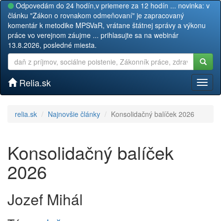
Odpovedám do 24 hodín,v priemere za 12 hodín ... novinka: v
článku "Zákon o rovnakom odmeňovaní" je zapracovaný
komentár k metodike MPSVaR, vrátane štátnej správy a výkonu
práce vo verejnom záujme ... prihlasujte sa na webinár
13.8.2026, posledné miesta.
Relia.sk
Toggl
naviga
relia.sk
Najnovšie články
Konsolidačný balíček 2026
Konsolidačný balíček
2026
Jozef Mihál