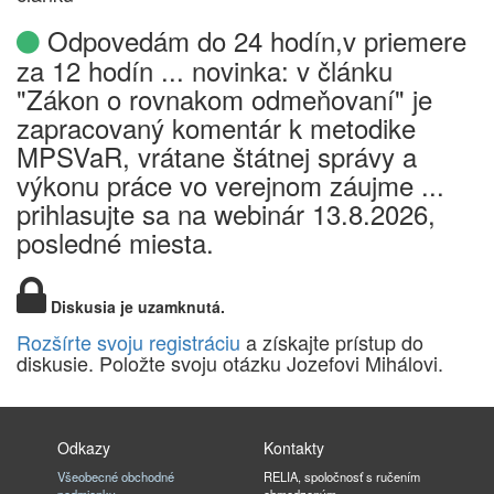
Odpovedám do 24 hodín,v priemere
za 12 hodín ... novinka: v článku
"Zákon o rovnakom odmeňovaní" je
zapracovaný komentár k metodike
MPSVaR, vrátane štátnej správy a
výkonu práce vo verejnom záujme ...
prihlasujte sa na webinár 13.8.2026,
posledné miesta.
Diskusia je uzamknutá.
Rozšírte svoju registráciu
a získajte prístup do
diskusie. Položte svoju otázku Jozefovi Mihálovi.
Odkazy
Kontakty
Všeobecné obchodné
RELIA, spoločnosť s ručením