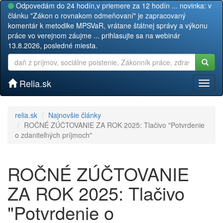
Odpovedám do 24 hodín,v priemere za 12 hodín ... novinka: v
článku "Zákon o rovnakom odmeňovaní" je zapracovaný
komentár k metodike MPSVaR, vrátane štátnej správy a výkonu
práce vo verejnom záujme ... prihlasujte sa na webinár
13.8.2026, posledné miesta.
Relia.sk
Toggl
naviga
relia.sk
Najnovšie články
ROČNÉ ZÚČTOVANIE ZA ROK 2025: Tlačivo "Potvrdenie
o zdaniteľných príjmoch"
ROČNÉ ZÚČTOVANIE
ZA ROK 2025: Tlačivo
"Potvrdenie o