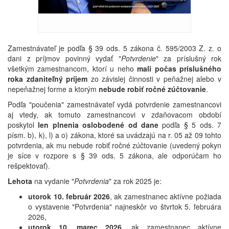
Zamestnávateľ je podľa § 39 ods. 5 zákona č. 595/2003 Z. z. o
dani z príjmov povinný vydať "
Potvrdenie
" za príslušný rok
všetkým zamestnancom, ktorí u neho
mali počas príslušného
roka zdaniteľný príjem
zo závislej činnosti v peňažnej alebo v
nepeňažnej forme a ktorým
nebude robiť ročné zúčtovanie
.
Podľa "poučenia" zamestnávateľ vydá potvrdenie zamestnancovi
aj vtedy, ak tomuto zamestnancovi v zdaňovacom období
poskytol
len plnenia oslobodené od dane
podľa § 5 ods. 7
písm. b), k), l) a o) zákona, ktoré sa uvádzajú na r. 05 až 09 tohto
potvrdenia, ak mu nebude robiť ročné zúčtovanie (uvedený pokyn
je síce v rozpore s § 39 ods. 5 zákona, ale odporúčam ho
rešpektovať).
Lehota
na vydanie "
Potvrdenia
" za rok 2025 je:
utorok 10. február 2026
, ak zamestnanec aktívne požiada
o vystavenie "Potvrdenia" najneskôr vo štvrtok 5. februára
2026,
utorok 10. marec 2026
, ak zamestnanec aktívne