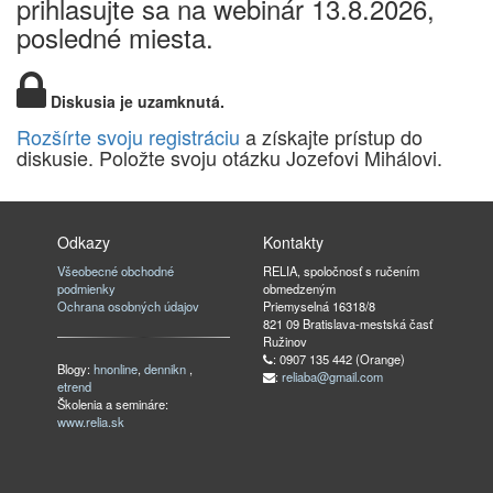
prihlasujte sa na webinár 13.8.2026,
posledné miesta.
Diskusia je uzamknutá.
Rozšírte svoju registráciu
a získajte prístup do
diskusie. Položte svoju otázku Jozefovi Mihálovi.
Odkazy
Kontakty
Všeobecné obchodné
RELIA, spoločnosť s ručením
podmienky
obmedzeným
Ochrana osobných údajov
Priemyselná 16318/8
821 09 Bratislava-mestská časť
Ružinov
: 0907 135 442 (Orange)
Blogy:
hnonline
,
dennikn
,
:
reliaba@gmail.com
etrend
Školenia a semináre:
www.relia.sk