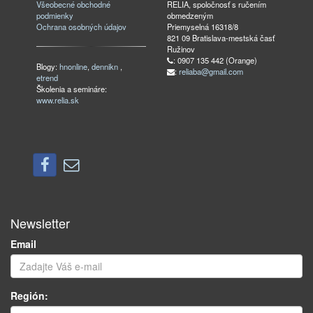
Všeobecné obchodné
RELIA, spoločnosť s ručením
podmienky
obmedzeným
Ochrana osobných údajov
Priemyselná 16318/8
821 09 Bratislava-mestská časť
Ružinov
: 0907 135 442 (Orange)
Blogy:
hnonline
,
dennikn
,
:
reliaba@gmail.com
etrend
Školenia a semináre:
www.relia.sk
Newsletter
Email
Región: