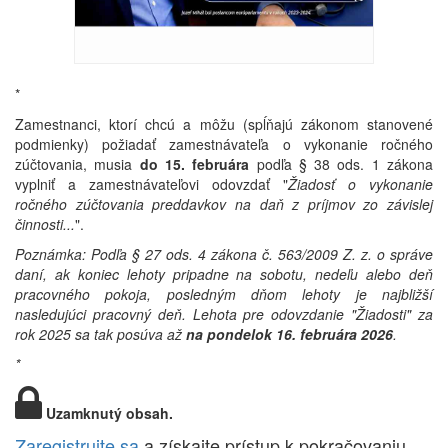
*
Zamestnanci, ktorí chcú a môžu (spĺňajú zákonom stanovené
podmienky) požiadať zamestnávateľa o vykonanie ročného
zúčtovania, musia
do 15. februára
podľa § 38 ods. 1 zákona
vyplniť a zamestnávateľovi odovzdať "
Žiadosť o vykonanie
ročného zúčtovania preddavkov na daň z príjmov zo závislej
činnosti...
".
Poznámka: Podľa § 27 ods. 4 zákona č. 563/2009 Z. z. o správe
daní, ak koniec lehoty pripadne na sobotu, nedeľu alebo deň
pracovného pokoja, posledným dňom lehoty je najbližší
nasledujúci pracovný deň. Lehota pre odovzdanie "Žiadosti" za
rok 2025 sa tak posúva až
na pondelok 16. februára 2026
.
*
Uzamknutý obsah.
Zaregistrujte sa
a získajte prístup k pokračovaniu