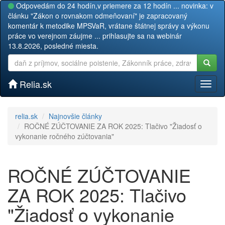
Odpovedám do 24 hodín,v priemere za 12 hodín ... novinka: v
článku "Zákon o rovnakom odmeňovaní" je zapracovaný
komentár k metodike MPSVaR, vrátane štátnej správy a výkonu
práce vo verejnom záujme ... prihlasujte sa na webinár
13.8.2026, posledné miesta.
Relia.sk
Toggl
naviga
relia.sk
Najnovšie články
ROČNÉ ZÚČTOVANIE ZA ROK 2025: Tlačivo "Žiadosť o
vykonanie ročného zúčtovania"
ROČNÉ ZÚČTOVANIE
ZA ROK 2025: Tlačivo
"Žiadosť o vykonanie