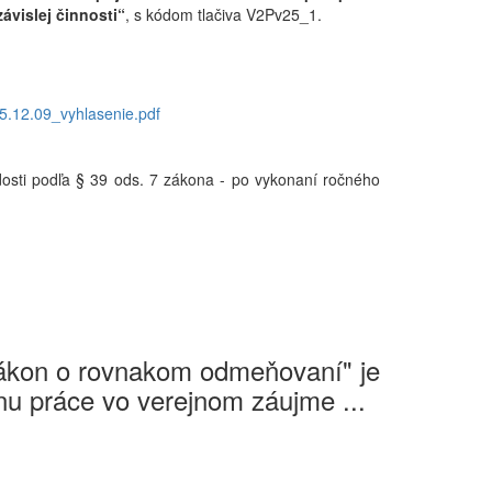
závislej
činnosti“
, s kódom tlačiva
V2Pv25_1.
5.12.09_vyhlasenie.pdf
adosti podľa § 39 ods. 7 zákona - po vykonaní ročného
Zákon o rovnakom odmeňovaní" je
u práce vo verejnom záujme ...