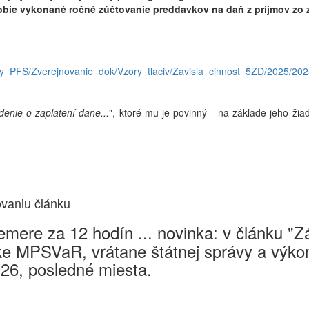
bie vykonané ročné zúčtovanie preddavkov na daň z príjmov zo 
ty_PFS/Zverejnovanie_dok/Vzory_tlaciv/Zavisla_cinnost_5ZD/2025/202
denie o zaplatení dane...
", ktoré mu je povinný - na základe jeho ži
ovaniu článku
mere za 12 hodín ... novinka: v článku "
e MPSVaR, vrátane štátnej správy a výkon
026, posledné miesta.