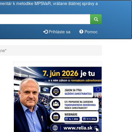
entár k metodike MPSVaR, vrátane štátnej správy a
Prihláste sa
Pomoc
ane"
"