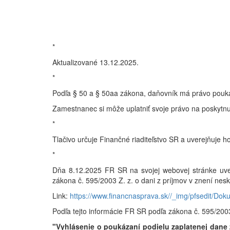
*
Aktualizované 13.12.2025.
*
Podľa § 50 a § 50aa zákona, daňovník má právo pouká
Zamestnanec si môže uplatniť svoje právo na poskytnu
*
Tlačivo určuje Finančné riaditeľstvo SR a uverejňuje h
*
Dňa 8.12.2025 FR SR na svojej webovej stránke uverej
zákona č. 595/2003 Z. z. o dani z príjmov v znení nes
Link:
https://www.financnasprava.sk//_img/pfsedit/
Podľa tejto informácie FR SR podľa zákona č. 595/2003
"Vyhlásenie o poukázaní podielu zaplatenej dane 