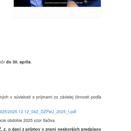
skôr
do 30. apríla
.
ch v súvislosti s príjmami zo závislej činnosti podľa
t/2025/2025.12.12_042_DZPaU_2025_I.pdf
cie obdobie 2025 vzor tlačiva
. z. o dani z príjmov v znení neskorších predpisov