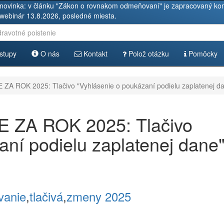
novinka: v článku "Zákon o rovnakom odmeňovaní" je zapracovaný kom
 webinár 13.8.2026, posledné miesta.
stupy
O nás
Kontakt
Polož otázku
Pomôcky
 ROK 2025: Tlačivo "Vyhlásenie o poukázaní podielu zaplatenej d
ZA ROK 2025: Tlačivo
aní podielu zaplatenej dane
vanie
,
tlačivá
,
zmeny 2025