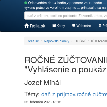
Odpovedám do 24 hodín,v priemere za 12 hodín ... 
výkonu práce vo verejnom záujme ... prihlasujte sa na
Relia.sk
Knihy
Webináre
Prí
relia.sk
Najnovšie články
ROČNÉ ZÚČTOVANIE ZA
ROČNÉ ZÚČTOVANIE 
"Vyhlásenie o poukáz
Jozef Mihál
Témy:
daň z príjmov
,
ročné zúčto
02. februára 2026 18:12