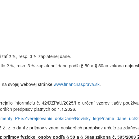
zať 2 %, resp. 3 % zaplatenej dane.
tie 2 %, resp. 3 % zaplatenej dane podľa § 50 a § 50aa zákona najne
o na svojej webovej stránke
www.financnasprava.sk
.
nilo informáciu č. 42/DZPaU/2025/I o určení vzorov tlačív používaný
korších predpisov platných od 1.1.2026.
Dokumenty_PFS/Zverejnovanie_dok/Dane/Novinky_leg/Priame_dane_uc
 Z. z. o dani z príjmov v znení neskorších predpisov určuje za zdaňova
z príjmov fyzickej osoby podľa § 50 a § 50aa
zákona č. 595/2003 Z