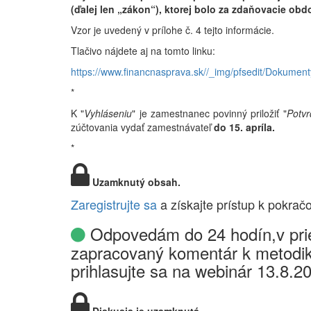
(ďalej len „zákon“), ktorej
bolo za zdaňovacie obdo
Vzor je uvedený v prílohe č. 4 tejto informácie.
Tlačivo nájdete aj na tomto linku:
https://www.financnasprava.sk//_img/pfsedit/Dokumen
*
K "
Vyhláseniu
" je zamestnanec povinný priložiť "
Potvr
zúčtovania vydať zamestnávateľ
do 15. apríla.
*
Uzamknutý obsah.
Zaregistrujte sa
a získajte prístup k pokrač
Odpovedám do 24 hodín,v prie
zapracovaný komentár k metodik
prihlasujte sa na webinár 13.8.2