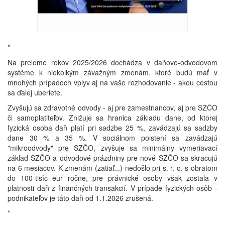
*
Na prelome rokov 2025/2026 dochádza v daňovo-odvodovom
systéme k niekoľkým závažným zmenám, ktoré budú mať v
mnohých prípadoch vplyv aj na vaše rozhodovanie - akou cestou
sa ďalej uberiete.
Zvyšujú sa zdravotné odvody - aj pre zamestnancov, aj pre SZČO
či samoplatiteľov. Znižuje sa hranica základu dane, od ktorej
fyzická osoba daň platí pri sadzbe 25 %, zavádzajú sa sadzby
dane 30 % a 35 %. V sociálnom poistení sa zavádzajú
"mikroodvody" pre SZČO, zvyšuje sa minimálny vymeriavací
základ SZČO a odvodové prázdniny pre nové SZČO sa skracujú
na 6 mesiacov. K zmenám (zatiaľ...) nedošlo pri s. r. o. s obratom
do 100-tisíc eur ročne, pre právnické osoby však zostala v
platnosti daň z finančných transakcií. V prípade fyzických osôb -
podnikateľov je táto daň od 1.1.2026 zrušená.
*