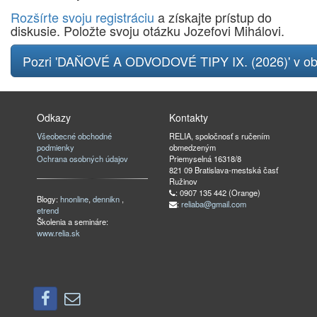
Rozšírte svoju registráciu
a získajte prístup do
diskusie. Položte svoju otázku Jozefovi Mihálovi.
Pozri 'DAŇOVÉ A ODVODOVÉ TIPY IX. (2026)' v o
Odkazy
Kontakty
Všeobecné obchodné
RELIA, spoločnosť s ručením
podmienky
obmedzeným
Ochrana osobných údajov
Priemyselná 16318/8
821 09 Bratislava-mestská časť
Ružinov
: 0907 135 442 (Orange)
Blogy:
hnonline
,
dennikn
,
:
reliaba@gmail.com
etrend
Školenia a semináre:
www.relia.sk