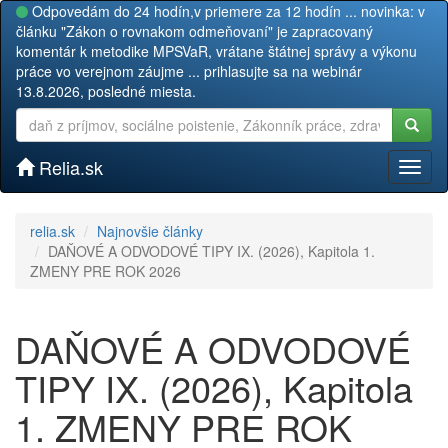
Odpovedám do 24 hodín,v priemere za 12 hodín ... novinka: v
článku "Zákon o rovnakom odmeňovaní" je zapracovaný
komentár k metodike MPSVaR, vrátane štátnej správy a výkonu
práce vo verejnom záujme ... prihlasujte sa na webinár
13.8.2026, posledné miesta.
Relia.sk
Toggl
naviga
relia.sk
Najnovšie články
DAŇOVÉ A ODVODOVÉ TIPY IX. (2026), Kapitola 1.
ZMENY PRE ROK 2026
DAŇOVÉ A ODVODOVÉ
TIPY IX. (2026), Kapitola
1. ZMENY PRE ROK