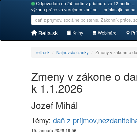
Odpovedám do 24 hodín,v priemere za 12 hodín ... 
výkonu práce vo verejnom záujme ... prihlasujte sa na
Relia.sk
Knihy
Webináre
Prí
relia.sk
Najnovšie články
Zmeny v zákone o dani
Zmeny v zákone o dani
k 1.1.2026
Jozef Mihál
Témy:
daň z príjmov
,
nezdaniteľn
15. januára 2026 19:56