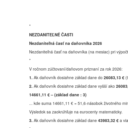
*
NEZDANITEĽNÉ ČASTI
Nezdaniteľná časť na daňovníka 2026
Nezdaniteľná časť na daňovníka (na mesiac) pri výpoč
*
V ročnom zúčtovaní/daňovom priznaní za rok 2026:
1.
Ak daňovník dosiahne základ dane do
26083,13 €
(
2.
Ak daňovník dosiahne základ dane vyšší ako
26083
14661,11 € – (základ dane : 3)
... kde suma 14661,11 € = 51,6-násobok životného mi
Výsledok sa zaokrúhľuje na eurocenty matematicky.
3.
Ak daňovník dosiahne základ dane
43983,32 €
a via