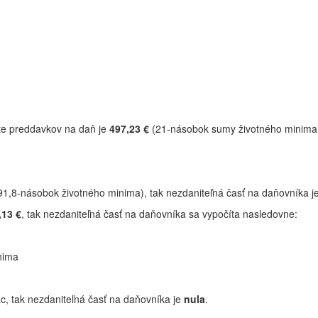
te preddavkov na daň je
497,23
€
(21-násobok sumy životného minima d
91,8-násobok životného minima), tak nezdaniteľná časť na daňovníka j
,13 €
, tak nezdaniteľná časť na daňovníka sa vypočíta nasledovne:
nima
c, tak nezdaniteľná časť na daňovníka je
nula
.