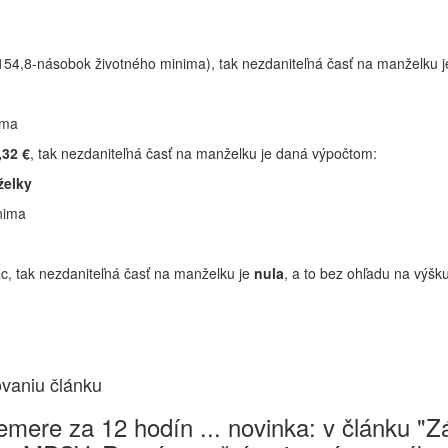
154,8-násobok životného minima), tak nezdaniteľná časť na manželku j
ima
,32 €
, tak nezdaniteľná časť na manželku je daná výpočtom:
želky
nima
c, tak nezdaniteľná časť na manželku je
nula
, a to bez ohľadu na výšku
ovaniu článku
mere za 12 hodín ... novinka: v článku "