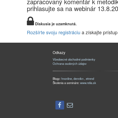
zapracovaný komentár k metodik
prihlasujte sa na webinár 13.8.2
Diskusia je uzamknutá.
Rozšírte svoju registráciu
a získajte prístup
Odkazy
Všeobecné obchodné podmienky
Ochrana osobných údajov
Blogy:
hnonline
,
dennikn
,
etrend
Školenia a semináre:
www.relia.sk