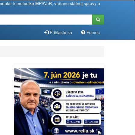
entár k metodike MPSVaR, vrátane štátnej správy a
Prihláste sa
Pomoc