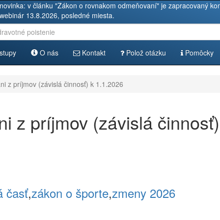
novinka: v článku "Zákon o rovnakom odmeňovaní" je zapracovaný kom
 webinár 13.8.2026, posledné miesta.
stupy
O nás
Kontakt
Polož otázku
Pomôcky
 z príjmov (závislá činnosť) k 1.1.2026
 z príjmov (závislá činnosť)
á časť
,
zákon o športe
,
zmeny 2026