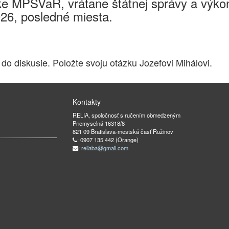
e MPSVaR, vrátane štátnej správy a výkon
026, posledné miesta.
 do diskusie. Položte svoju otázku Jozefovi Mihálovi.
Kontakty
RELIA, spoločnosť s ručením obmedzeným
Priemyselná 16318/8
821 09 Bratislava-mestská časť Ružinov
: 0907 135 442 (Orange)
:
reliaba@gmail.com