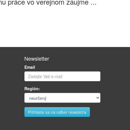
u práce vo verejnom záujme ...
Newsletter
Email
Región: