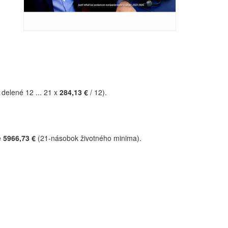
elené 12 ... 21 x
284,13 €
/ 12).
e
5966,73 €
(21-násobok životného minima).