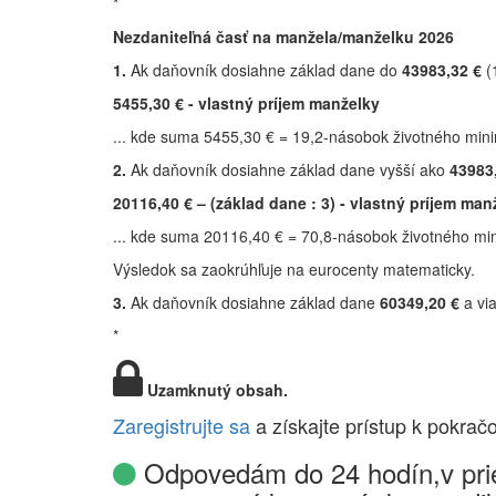
*
Nezdaniteľná časť na manžela/manželku 2026
1.
Ak daňovník dosiahne základ dane do
43983,32 €
(
5455,30 € - vlastný príjem manželky
... kde suma 5455,30 € = 19,2-násobok životného min
2.
Ak daňovník dosiahne základ dane vyšší ako
43983
20116,40 € – (základ dane : 3) - vlastný príjem man
... kde suma 20116,40 € = 70,8-násobok životného mi
Výsledok sa zaokrúhľuje na eurocenty matematicky.
3.
Ak daňovník dosiahne základ dane
60349,20 €
a via
*
Uzamknutý obsah.
Zaregistrujte sa
a získajte prístup k pokrač
Odpovedám do 24 hodín,v prie