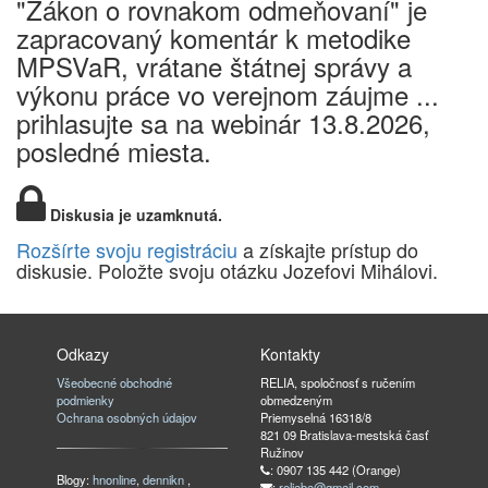
"Zákon o rovnakom odmeňovaní" je
zapracovaný komentár k metodike
MPSVaR, vrátane štátnej správy a
výkonu práce vo verejnom záujme ...
prihlasujte sa na webinár 13.8.2026,
posledné miesta.
Diskusia je uzamknutá.
Rozšírte svoju registráciu
a získajte prístup do
diskusie. Položte svoju otázku Jozefovi Mihálovi.
Odkazy
Kontakty
Všeobecné obchodné
RELIA, spoločnosť s ručením
podmienky
obmedzeným
Ochrana osobných údajov
Priemyselná 16318/8
821 09 Bratislava-mestská časť
Ružinov
: 0907 135 442 (Orange)
Blogy:
hnonline
,
dennikn
,
:
reliaba@gmail.com