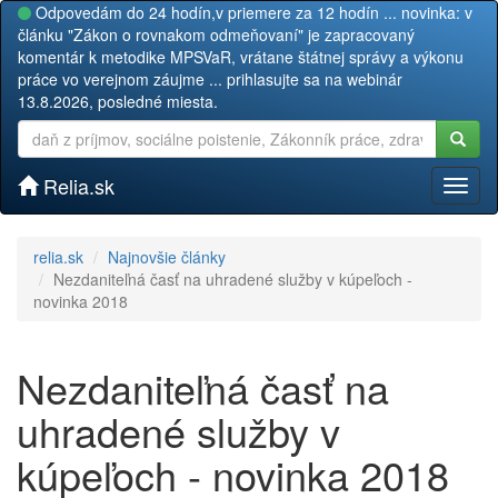
Odpovedám do 24 hodín,v priemere za 12 hodín ... novinka: v
článku "Zákon o rovnakom odmeňovaní" je zapracovaný
komentár k metodike MPSVaR, vrátane štátnej správy a výkonu
práce vo verejnom záujme ... prihlasujte sa na webinár
13.8.2026, posledné miesta.
Relia.sk
Toggl
naviga
relia.sk
Najnovšie články
Nezdaniteľná časť na uhradené služby v kúpeľoch -
novinka 2018
Nezdaniteľná časť na
uhradené služby v
kúpeľoch - novinka 2018