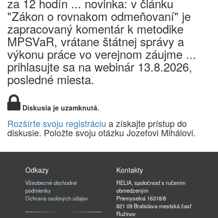
za 12 hodín ... novinka: v článku
"Zákon o rovnakom odmeňovaní" je
zapracovaný komentár k metodike
MPSVaR, vrátane štátnej správy a
výkonu práce vo verejnom záujme ...
prihlasujte sa na webinár 13.8.2026,
posledné miesta.
Diskusia je uzamknutá.
Rozšírte svoju registráciu
a získajte prístup do
diskusie. Položte svoju otázku Jozefovi Mihálovi.
Odkazy
Kontakty
Všeobecné obchodné
RELIA, spoločnosť s ručením
podmienky
obmedzeným
Ochrana osobných údajov
Priemyselná 16318/8
821 09 Bratislava-mestská časť
Ružinov