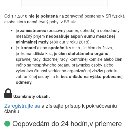
Od 1.1.2018
nie je poistená
na zdravotné poistenie v SR fyzická
osoba ktorá nemá trvalý pobyt v SR ak:
je
zamestnanec
(pracovný pomer, dohoda) a dohodnutý
mesačný príjem
nedosahuje aspoň sumu mesačnej
minimálnej mzdy
(480 eur v roku 2018),
je
konateľ
alebo
spoločník
v s.r.o., je člen družstva,
je komanditista k.s., je
člen štatutárneho orgánu
,
správnej rady, dozornej rady, kontrolnej komisie alebo člen
iného samosprávneho orgánu právnickej osoby alebo
vykonáva činnosť vedúceho organizačnej zložky podniku
zahraničnej osoby - a to
bez ohľadu na výšku poberanej
odmeny.
Uzamknutý obsah.
Zaregistrujte sa
a získajte prístup k pokračovaniu
článku
Odpovedám do 24 hodín,v priemere