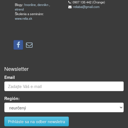
: 0907 135 442 (Orange)
Blogy:
hnonline
,
dennikn
,
:
reliaba@gmail.com
etrend
Školenia a semináre:
www.relia.sk
Newsletter
Email
Región: