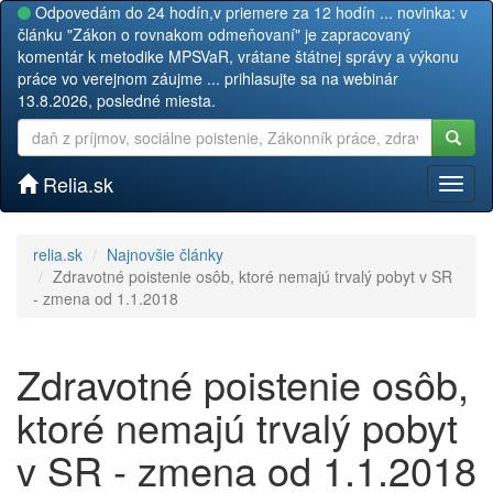
Odpovedám do 24 hodín,v priemere za 12 hodín ... novinka: v
článku "Zákon o rovnakom odmeňovaní" je zapracovaný
komentár k metodike MPSVaR, vrátane štátnej správy a výkonu
práce vo verejnom záujme ... prihlasujte sa na webinár
13.8.2026, posledné miesta.
Relia.sk
Toggl
naviga
relia.sk
Najnovšie články
Zdravotné poistenie osôb, ktoré nemajú trvalý pobyt v SR
- zmena od 1.1.2018
Zdravotné poistenie osôb,
ktoré nemajú trvalý pobyt
v SR - zmena od 1.1.2018