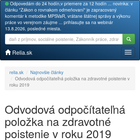
Odpovedám do 24 hodín,v priemere za 12 hodín ... novinka: v
článku "Zákon o rovnakom odmeňovaní" je zapracovaný
komentár k metodike MPSVaR, vrátane štátnej správy a výkonu
práce vo verejnom záujme ... prihlasujte sa na webinár
13.8.2026, posledné miesta.
Relia.sk
Toggl
naviga
relia.sk
Najnovšie články
Odvodová odpočítateľná položka na zdravotné poistenie v
roku 2019
Odvodová odpočítateľná
položka na zdravotné
poistenie v roku 2019