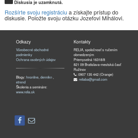
Diskusia je uzamknutá.
Rozšírte svoju registráciu
a získajte prístup do
diskusie. Položte svoju otázku Jozefovi Mihálovi.
Odkazy
Kontakty
Všeobecné obchodné
RELIA, spoločnosť s ručením
podmienky
obmedzeným
Ochrana osobných údajov
Priemyselná 16318/8
821 09 Bratislava-mestská časť
Ružinov
: 0907 135 442 (Orange)
Blogy:
hnonline
,
dennikn
,
:
reliaba@gmail.com
etrend
Školenia a semináre:
www.relia.sk