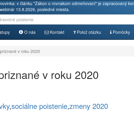
novinka: v článku "Zákon o rovnakom odmeňovaní" je zapracovaný kom
 webinár 13.8.2026, posledné miesta.
stupy
O nás
Kontakt
Polož otázku
Pomôcky
priznané v roku 2020
priznané v roku 2020
vky
,
sociálne poistenie
,
zmeny 2020