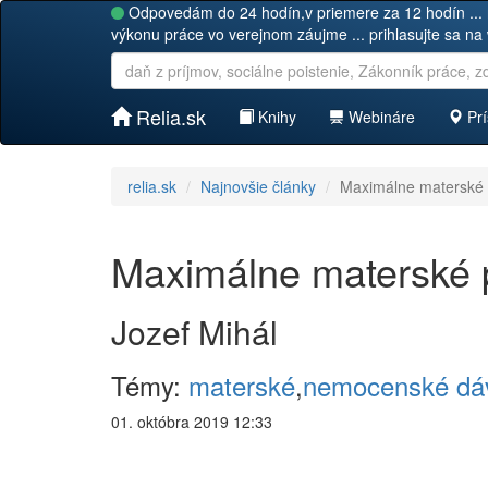
Odpovedám do 24 hodín,v priemere za 12 hodín ... 
výkonu práce vo verejnom záujme ... prihlasujte sa na
Relia.sk
Knihy
Webináre
Prí
relia.sk
Najnovšie články
Maximálne materské 
Maximálne materské 
Jozef Mihál
Témy:
materské
,
nemocenské dá
01. októbra 2019 12:33