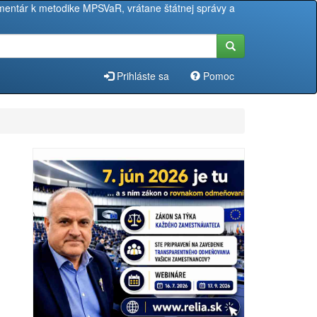
entár k metodike MPSVaR, vrátane štátnej správy a
Prihláste sa
Pomoc