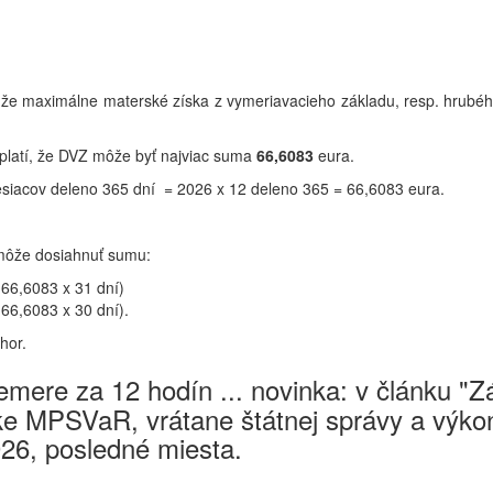
, že maximálne materské získa z vymeriavacieho základu, resp. hrubé
 platí, že DVZ môže byť najviac suma
66,6083
eura.
siacov deleno 365 dní = 2026 x 12 deleno 365 = 66,6083 eura.
 môže dosiahnuť sumu:
 66,6083 x 31 dní)
 66,6083 x 30 dní).
hor.
mere za 12 hodín ... novinka: v článku "
e MPSVaR, vrátane štátnej správy a výkon
026, posledné miesta.