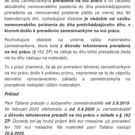
Ak bola zamestnankyňa
preradená na inú prácu
a od začiatku
aktuálneho nemocenského poistenia do dňa predchádzajúceho
preradeniu sa nemocenské poistenie platilo za menej ako 90
kalendárnych dní, rozhodujúce obdobie
je obdobie od vzniku
nemocenského poistenia do dňa predchádzajúceho dňu, v
ktorom došlo k preradeniu zamestnankyne na inú prácu
.
Rozhodujúce obdobie na určenie výšky materského
zamestnankyne, ktorá bola
z dôvodu tehotenstva preradená
na inú prácu
(§ 162 ZP) sa zisťuje ku dňu tohto preradenia (teda
nie ku dňu nástupu na materské).
To v praxi znamená, že ak po preradení tehotnej zamestnankyne
na inú prácu došlo k poklesu príjmu, neprenesie sa to do výpočtu
denného vymeriavacieho základu a zamestnankyňa na
preradenie nedoplatí nižším materským.
Príklad
Pani Tatiana pracuje u súčasného zamestnávateľa
od 2.9.2019
.
Vo februári 2020 otehotnela a
od 5.4.2020
ju zamestnávateľ
z dôvodu tehotenstva preradil na inú prácu v súlade s § 162
ZP
. Dovtedy bol jej hrubý príjem 800 eur mesačne, po preradení
len 700 eur mesačne. Na materské pani Tatiana nastúpi
20.9.2020.