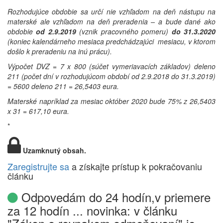
Rozhodujúce obdobie sa určí nie vzhľadom na deň nástupu na
materské ale vzhľadom na deň preradenia – a bude dané ako
obdobie
od 2.9.2019
(vznik pracovného pomeru)
do 31.3.2020
(koniec kalendárneho mesiaca predchádzajúci mesiacu, v ktorom
došlo k preradeniu na inú prácu).
Výpočet DVZ = 7 x 800 (súčet vymeriavacích základov) deleno
211 (počet dní v rozhodujúcom období od 2.9.2018 do 31.3.2019)
= 5600 deleno 211 = 26,5403 eura.
Materské napríklad za mesiac október 2020 bude 75% z 26,5403
x 31 = 617,10 eura.
*
Uzamknutý obsah.
Zaregistrujte sa
a získajte prístup k pokračovaniu
článku
Odpovedám do 24 hodín,v priemere
za 12 hodín ... novinka: v článku