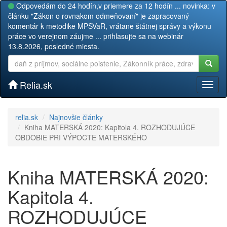
Odpovedám do 24 hodín,v priemere za 12 hodín ... novinka: v
článku "Zákon o rovnakom odmeňovaní" je zapracovaný
komentár k metodike MPSVaR, vrátane štátnej správy a výkonu
práce vo verejnom záujme ... prihlasujte sa na webinár
13.8.2026, posledné miesta.
Relia.sk
Toggl
naviga
relia.sk
Najnovšie články
Kniha MATERSKÁ 2020: Kapitola 4. ROZHODUJÚCE
OBDOBIE PRI VÝPOČTE MATERSKÉHO
Kniha MATERSKÁ 2020:
Kapitola 4.
ROZHODUJÚCE