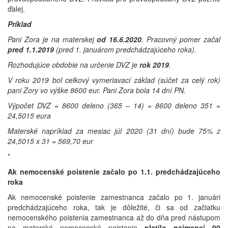
ďalej.
Príklad
Pani Zora je na materskej
od 16.6.2020
. Pracovný pomer začal
pred 1.1.2019
(pred 1. januárom predchádzajúceho roka).
Rozhodujúce obdobie na určenie DVZ je
rok 2019
.
V roku 2019 bol celkový vymeriavací základ (súčet za celý rok)
pani Zory vo výške 8600 eur. Pani Zora bola 14 dní PN.
Výpočet DVZ = 8600 deleno (365 – 14) = 8600 deleno 351 =
24,5015 eura
Materské napríklad za mesiac júl 2020 (31 dní) bude 75% z
24,5015 x 31 = 569,70 eur
*
Ak nemocenské poistenie začalo po 1.1. predchádzajúceho
roka
Ak nemocenské poistenie zamestnanca začalo po 1. januári
predchádzajúceho roka, tak je dôležité, či sa od začiatku
nemocenského poistenia zamestnanca až do dňa pred nástupom
na materské nemocenské poistenie
platilo najmenej 90