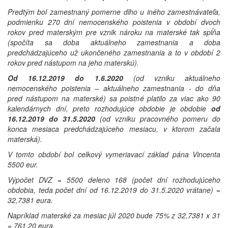
Predtým bol zamestnaný pomerne dlho u iného zamestnávateľa,
podmienku 270 dní nemocenského poistenia v období dvoch
rokov pred materským pre vznik nároku na materské tak spĺňa
(spočíta sa doba aktuálneho zamestnania a doba
predchádzajúceho už ukončeného zamestnania a to v období 2
rokov pred nástupom na jeho materskú).
Od 16.12.2019 do 1.6.2020
(od vzniku aktuálneho
nemocenského poistenia – aktuálneho zamestnania - do dňa
pred nástupom na materské) sa poistné platilo za viac ako 90
kalendárnych dní, preto rozhodujúce obdobie je obdobie
od
16.12.2019 do 31.5.2020
(od vzniku pracovného pomeru do
konca mesiaca predchádzajúceho mesiacu, v ktorom začala
materská).
V tomto období bol celkový vymeriavací základ pána Vincenta
5500 eur.
Výpočet DVZ = 5500 deleno 168 (počet dní rozhodujúceho
obdobia, teda počet dní od 16.12.2019 do 31.5.2020 vrátane) =
32,7381 eura.
Napríklad materské za mesiac júl 2020 bude 75% z 32,7381 x 31
= 761,20 eura.