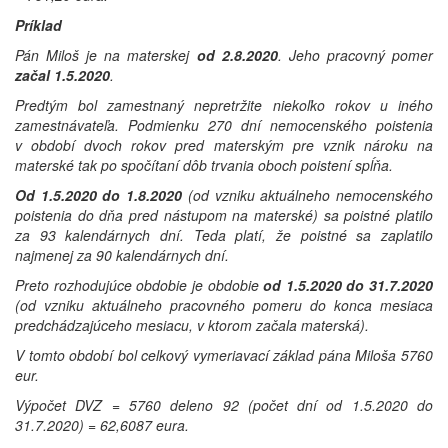
Príklad
Pán Miloš je na materskej
od 2.8.2020
. Jeho pracovný pomer
začal 1.5.2020
.
Predtým bol zamestnaný nepretržite niekoľko rokov u iného
zamestnávateľa. Podmienku 270 dní nemocenského poistenia
v období dvoch rokov pred materským pre vznik nároku na
materské tak po spočítaní dôb trvania oboch poistení spĺňa.
Od 1.5.2020 do 1.8.2020
(od vzniku aktuálneho nemocenského
poistenia do dňa pred nástupom na materské) sa poistné platilo
za 93 kalendárnych dní. Teda platí, že poistné sa zaplatilo
najmenej za 90 kalendárnych dní.
Preto rozhodujúce obdobie je obdobie
od 1.5.2020 do 31.7.2020
(od vzniku aktuálneho pracovného pomeru do konca mesiaca
predchádzajúceho mesiacu, v ktorom začala materská).
V tomto období bol celkový vymeriavací základ pána Miloša 5760
eur.
Výpočet DVZ = 5760 deleno 92 (počet dní od 1.5.2020 do
31.7.2020) = 62,6087 eura.