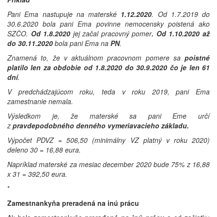
Pani Ema nastupuje na materské
1.12.2020
. Od 1.7.2019 do
30.6.2020 bola pani Ema povinne nemocensky poistená ako
SZČO.
Od 1.8.2020
jej začal pracovný pomer
. Od 1.10.2020 až
do 30.11.2020
bola pani Ema na
PN
.
Znamená to, že v aktuálnom pracovnom pomere sa
poistné
platilo len za obdobie od 1.8.2020 do 30.9.2020 čo je len 61
dní
.
V predchádzajúcom roku, teda v roku 2019, pani Ema
zamestnanie nemala.
Výsledkom je, že materské sa pani Eme určí
z
pravdepodobného denného vymeriavacieho základu.
Výpočet PDVZ = 506,50 (minimálny VZ platný v roku 2020)
deleno 30 = 16,88 eura.
Napríklad materské za mesiac december 2020 bude 75% z 16,88
x 31 = 392,50 eura.
*
Zamestnankyňa preradená na inú prácu