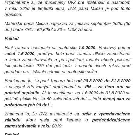
Pripomeňme si, že maximálny DVZ pre materskú s nástupom
v roku 2020 je 66,6083 eura, DVZ pána Miloša je pod touto
hranicou.
Materské pána Miloša napríklad za mesiac september 2020 (30
dní) bude 75% z 62,6087 x 30 = 1408,70 eura.
Príklad
Pani Tamara nastupuje na materské
1.9.2020
. Pracovný pomer
začal 1.6.2020
, predtým bola pani Tamara dlhšie zamestnaná
u iného zamestnávateľa a po spočítaní trvania oboch poistení
tak podmienku 270 dní poistenia v období dvoch rokov pred
pôrodom pre získanie nároku na materské spĺňa.
Problémom je, že pani Tamara bola
od 20.8.2020 do 31.8.2020
s vážnymi zdravotnými problémami na
PN – za tieto dni sa
poistné neplatilo
. Ak to spočítame, od 1.6.2020 do 31.8.2020 sa
poistné platilo len za 80 kalendárnych dní – teda
menej ako za
požadovaných 90 dní...
Znamená to, že DVZ a materské sa
určia z vymeriavacieho
základu
, ktorý mala pani Tamara
u predchádzajúceho
zamestnávateľa v roku 2019
.
Príklad