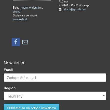
Ružinov
: 0907 135 442 (Orange)
Blogy:
hnonline
,
dennikn
,
:
reliaba@gmail.com
etrend
Školenia a semináre:
www.relia.sk
Newsletter
Email
Región: