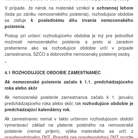
V prípade, že nárok na materské vznikol
v ochrannej lehote
(teda po zániku nemocenského poistenia), rozhodujúce obdobie
sa zisťuje
k poslednému dňu trvania nemocenského
poistenia
.
Postup pri určení rozhodujúceho obdobia je iný pre jednotlivé
možnosti nemocenského poistenia a preto si zaradom
preberieme ako sa rozhodujúce obdobie určí v prípade
zamestnanca, SZČO a dobrovoľne nemocensky poistenej osoby.
*
4.1 ROZHODUJÚCE OBDOBIE ZAMESTNANEC
Ak nemocenské poistenie začalo k 1.1. predchádzajúceho
roka alebo skôr
Ak nemocenské poistenie zamestnanca začalo k 1. januáru
predchádzajúceho roka alebo skôr, tak
rozhodujúce obdobie je
predchádzajúci kalendárny rok
.
Ak zamestnanec nemal v takto určenom rozhodujúcom období
vymeriavací základ na platenie poistného na nemocenské
poistenie (nemal príjem), výška materského sa určí z
pravdepodobného DVZ. Pravidlá pre pravdepodobný DVZ pozrite