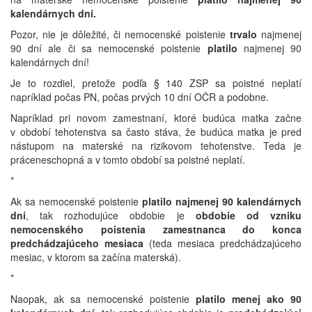
kalendárnych dní.
Pozor, nie je dôležité, či nemocenské poistenie
trvalo
najmenej
90 dní ale či sa nemocenské poistenie
platilo
najmenej 90
kalendárnych dní!
Je to rozdiel, pretože podľa § 140 ZSP sa poistné neplatí
napríklad počas PN, počas prvých 10 dní OČR a podobne.
Napríklad pri novom zamestnaní, ktoré budúca matka začne
v období tehotenstva sa často stáva, že budúca matka je pred
nástupom na materské na rizikovom tehotenstve. Teda je
práceneschopná a v tomto období sa poistné neplatí.
*
Ak sa nemocenské poistenie
platilo najmenej 90 kalendárnych
dní
, tak rozhodujúce obdobie je
obdobie od vzniku
nemocenského poistenia zamestnanca do konca
predchádzajúceho mesiaca
(teda mesiaca predchádzajúceho
mesiac, v ktorom sa začína materská).
*
Naopak, ak sa nemocenské poistenie
platilo menej ako 90