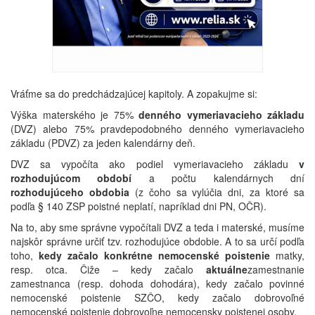
Vráťme sa do predchádzajúcej kapitoly. A zopakujme si:
Výška materského je 75%
denného vymeriavacieho základu
(DVZ) alebo 75% pravdepodobného denného vymeriavacieho
základu (PDVZ) za jeden kalendárny deň.
DVZ sa vypočíta ako podiel vymeriavacieho základu
v
rozhodujúcom období
a počtu kalendárnych dní
rozhodujúceho obdobia
(z čoho sa vylúčia dni, za ktoré sa
podľa § 140 ZSP poistné neplatí, napríklad dni PN, OČR).
Na to, aby sme správne vypočítali DVZ a teda i materské, musíme
najskôr správne určiť tzv. rozhodujúce obdobie. A to sa určí podľa
toho,
kedy začalo konkrétne nemocenské poistenie
matky,
resp. otca. Čiže – kedy začalo
aktuálne
zamestnanie
zamestnanca (resp. dohoda dohodára), kedy začalo povinné
nemocenské poistenie SZČO, kedy začalo dobrovoľné
nemocenské poistenie dobrovoľne nemocensky poistenej osoby.