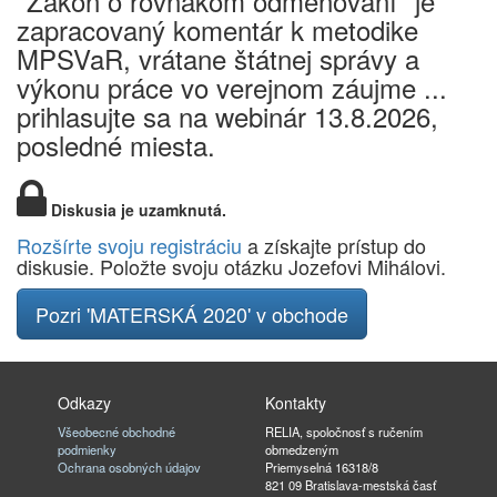
"Zákon o rovnakom odmeňovaní" je
zapracovaný komentár k metodike
MPSVaR, vrátane štátnej správy a
výkonu práce vo verejnom záujme ...
prihlasujte sa na webinár 13.8.2026,
posledné miesta.
Diskusia je uzamknutá.
Rozšírte svoju registráciu
a získajte prístup do
diskusie. Položte svoju otázku Jozefovi Mihálovi.
Pozri 'MATERSKÁ 2020' v obchode
Odkazy
Kontakty
Všeobecné obchodné
RELIA, spoločnosť s ručením
podmienky
obmedzeným
Ochrana osobných údajov
Priemyselná 16318/8
821 09 Bratislava-mestská časť