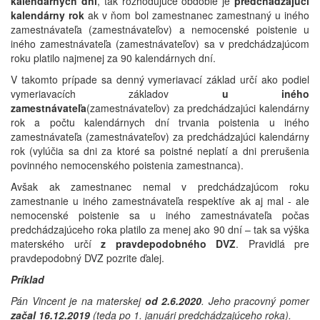
kalendárnych dní
, tak rozhodujúce obdobie je
predchádzajúci
kalendárny rok
ak v ňom bol zamestnanec zamestnaný u iného
zamestnávateľa (zamestnávateľov) a nemocenské poistenie u
iného zamestnávateľa (zamestnávateľov) sa v predchádzajúcom
roku platilo najmenej za 90 kalendárnych dní.
V takomto prípade sa denný vymeriavací základ určí ako podiel
vymeriavacích základov
u iného
zamestnávateľa
(zamestnávateľov) za predchádzajúci kalendárny
rok a počtu kalendárnych dní trvania poistenia u iného
zamestnávateľa (zamestnávateľov) za predchádzajúci kalendárny
rok (vylúčia sa dni za ktoré sa poistné neplatí a dni prerušenia
povinného nemocenského poistenia zamestnanca).
Avšak ak zamestnanec nemal v predchádzajúcom roku
zamestnanie u iného zamestnávateľa respektíve ak aj mal - ale
nemocenské poistenie sa u iného zamestnávateľa počas
predchádzajúceho roka platilo za menej ako 90 dní – tak sa výška
materského určí
z pravdepodobného DVZ
. Pravidlá pre
pravdepodobný DVZ pozrite ďalej.
Príklad
Pán Vincent je na materskej
od 2.6.2020
. Jeho pracovný pomer
začal 16.12.2019
(teda po 1. januári predchádzajúceho roka).