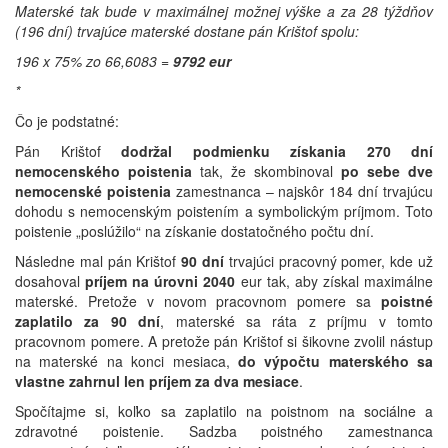
Materské tak bude v maximálnej možnej výške a za 28 týždňov
(196 dní) trvajúce materské dostane pán Krištof spolu:
196 x 75% zo 66,6083 =
9792 eur
*
Čo je podstatné:
Pán Krištof
dodržal podmienku získania 270 dní
nemocenského poistenia
tak, že skombinoval
po sebe dve
nemocenské poistenia
zamestnanca – najskôr 184 dní trvajúcu
dohodu s nemocenským poistením a symbolickým príjmom. Toto
poistenie „poslúžilo“ na získanie dostatočného počtu dní.
Následne mal pán Krištof
90 dní
trvajúci pracovný pomer, kde už
dosahoval
príjem na úrovni 2040
eur tak, aby získal maximálne
materské. Pretože v novom pracovnom pomere sa
poistné
zaplatilo za 90 dní
, materské sa ráta z príjmu v tomto
pracovnom pomere. A pretože pán Krištof si šikovne zvolil nástup
na materské na konci mesiaca,
do výpočtu materského sa
vlastne zahrnul len príjem za dva mesiace
.
Spočítajme si, koľko sa zaplatilo na poistnom na sociálne a
zdravotné poistenie. Sadzba poistného zamestnanca