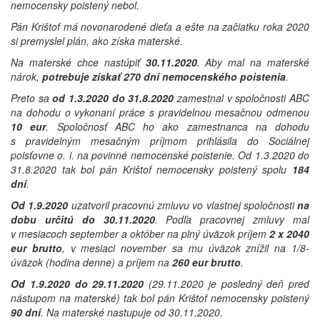
nemocensky poistený nebol.
Pán Krištof má novonarodené dieťa a ešte na začiatku roka 2020
si premyslel plán, ako získa materské.
Na materské chce nastúpiť
30.11.2020
. Aby mal na materské
nárok,
potrebuje získať 270 dní nemocenského poistenia
.
Preto sa
od 1.3.2020 do 31.8.2020
zamestnal v spoločnosti ABC
na dohodu o vykonaní práce s pravidelnou mesačnou odmenou
10 eur
. Spoločnosť ABC ho ako zamestnanca na dohodu
s pravidelným mesačným príjmom prihlásila do Sociálnej
poisťovne o. i. na povinné nemocenské poistenie. Od 1.3.2020 do
31.8.2020 tak bol pán Krištof nemocensky poistený spolu
184
dní
.
Od 1.9.2020
uzatvoril pracovnú zmluvu vo vlastnej spoločnosti
na
dobu určitú do 30.11.2020
. Podľa pracovnej zmluvy mal
v mesiacoch september a október na plný úväzok príjem
2 x 2040
eur brutto
, v mesiaci november sa mu úväzok znížil na 1/8-
úväzok (hodina denne) a príjem na
260 eur brutto
.
Od 1.9.2020 do 29.11.2020
(29.11.2020 je posledný deň pred
nástupom na materské) tak bol pán Krištof nemocensky poistený
90 dní
. Na materské nastupuje od 30.11.2020.