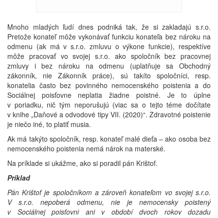
Mnoho mladých ľudí dnes podniká tak, že si zakladajú s.r.o.
Pretože konateľ môže vykonávať funkciu konateľa bez nároku na
odmenu (ak má v s.r.o. zmluvu o výkone funkcie), respektíve
môže pracovať vo svojej s.r.o. ako spoločník bez pracovnej
zmluvy i bez nároku na odmenu (uplatňuje sa Obchodný
zákonník, nie Zákonník práce), sú takíto spoločníci, resp.
konatelia často bez povinného nemocenského poistenia a do
Sociálnej poisťovne neplatia žiadne poistné. Je to úplne
v poriadku, nič tým neporušujú (viac sa o tejto téme dočítate
v knihe „Daňové a odvodové tipy VII. (2020)“. Zdravotné poistenie
je niečo iné, to platiť musia.
Ak má takýto spoločník, resp. konateľ malé dieťa – ako osoba bez
nemocenského poistenia nemá nárok na materské.
Na príklade si ukážme, ako si poradil pán Krištof.
Príklad
Pán Krištof je spoločníkom a zároveň konateľom vo svojej s.r.o.
V s.r.o. nepoberá odmenu, nie je nemocensky poistený
v Sociálnej poisťovni ani v období dvoch rokov dozadu