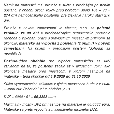
Nárok na materské má, pretože v súčte s predošlým poistením
dosiahol v období dvoch rokov pred pôrodom spolu 184 + 90 =
274 dní
nemocenského poistenia, pre získanie nároku stačí 270
dní.
Pretože v novom zamestnaní vo vlastnej s.r.o. sa
poistné
zaplatilo za 90 dní
a predchádzajúce nemocenské poistenie
(dohoda o vykonaní práce s pravidelným mesačným príjmom) sa
ukončilo,
materské sa vypočíta z poistenia (z príjmu) v novom
zamestnaní
. Na príjem v predošlom poistení (dohoda) sa
neprihliada.
Rozhodujúce obdobie
pre výpočet materského sa určí
vzhľadom na to, že poistenie začalo až v aktuálnom roku, ako
ukončené mesiace pred mesiacom, v ktorom nastupuje na
materské – teda obdobie
od 1.9.2020 do 31.10.2020
.
Súčet vymeriavacích základov v týchto mesiacoch bude 2 x 2040
= 4080 eur. Počet dní tohto obdobia je 61.
DVZ = 4080 / 61 = 66,8853 eura
Maximálny možný DVZ pri nástupe na materské je 66,6083 eura.
Materské sa preto vypočíta z maximálneho možného DVZ.