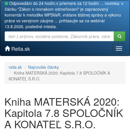
Odpovedám do 24 hodín,v priemere za 12 hodín ... novinka: v
článku "Zákon o rovnakom odmeňovaní" je zapracovaný
komentár k metodike MPSVaR, vrátane štátnej správy a výkonu
práce vo verejnom záujme ... prihlasujte sa na webinár
13.8.2026, posledné miesta.
Relia.sk
Toggl
naviga
relia.sk
Najnovšie články
Kniha MATERSKÁ 2020: Kapitola 7.8 SPOLOČNÍK A
KONATEĽ S.R.O.
Kniha MATERSKÁ 2020:
Kapitola 7.8 SPOLOČNÍK
A KONATEĽ S.R.O.