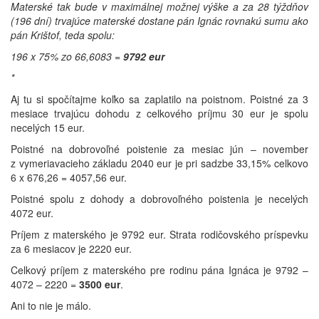
Materské tak bude v maximálnej možnej výške a za 28 týždňov
(196 dní) trvajúce materské dostane pán Ignác rovnakú sumu ako
pán Krištof, teda spolu:
196 x 75% zo 66,6083 =
9792 eur
*
Aj tu si spočítajme koľko sa zaplatilo na poistnom. Poistné za 3
mesiace trvajúcu dohodu z celkového príjmu 30 eur je spolu
necelých 15 eur.
Poistné na dobrovoľné poistenie za mesiac jún – november
z vymeriavacieho základu 2040 eur je pri sadzbe 33,15% celkovo
6 x 676,26 = 4057,56 eur.
Poistné spolu z dohody a dobrovoľného poistenia je necelých
4072 eur.
Príjem z materského je 9792 eur. Strata rodičovského príspevku
za 6 mesiacov je 2220 eur.
Celkový príjem z materského pre rodinu pána Ignáca je 9792 –
4072 – 2220 =
3500 eur
.
Ani to nie je málo.