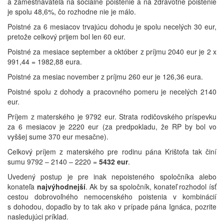
a zamestnávateľa na sociálne poistenie a na zdravotné poistenie
je spolu 48,6%, čo rozhodne nie je málo.
Poistné za 6 mesiacov trvajúcu dohodu je spolu necelých 30 eur,
pretože celkový prijem bol len 60 eur.
Poistné za mesiace september a október z príjmu 2040 eur je 2 x
991,44 = 1982,88 eura.
Poistné za mesiac november z príjmu 260 eur je 126,36 eura.
Poistné spolu z dohody a pracovného pomeru je necelých 2140
eur.
Príjem z materského je 9792 eur. Strata rodičovského príspevku
za 6 mesiacov je 2220 eur (za predpokladu, že RP by bol vo
vyššej sume 370 eur mesačne).
Celkový príjem z materského pre rodinu pána Krištofa tak činí
sumu 9792 – 2140 – 2220 =
5432 eur
.
Uvedený postup je pre inak nepoisteného spoločníka alebo
konateľa
najvýhodnejší
. Ak by sa spoločník, konateľ rozhodol ísť
cestou dobrovoľného nemocenského poistenia v kombinácií
s dohodou, dopadlo by to tak ako v prípade pána Ignáca, pozrite
nasledujúci príklad.