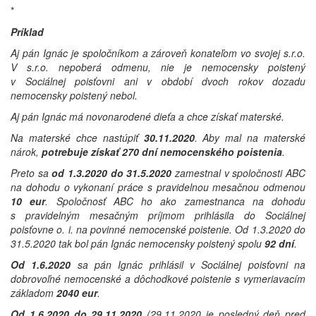
*
Príklad
Aj pán Ignác je spoločníkom a zároveň konateľom vo svojej s.r.o.
V s.r.o. nepoberá odmenu, nie je nemocensky poistený
v Sociálnej poisťovni ani v období dvoch rokov dozadu
nemocensky poistený nebol.
Aj pán Ignác má novonarodené dieťa a chce získať materské.
Na materské chce nastúpiť
30.11.2020
. Aby mal na materské
nárok,
potrebuje získať 270 dní nemocenského poistenia
.
Preto sa
od 1.3.2020 do 31.5.2020
zamestnal v spoločnosti ABC
na dohodu o vykonaní práce s pravidelnou mesačnou odmenou
10 eur
. Spoločnosť ABC ho ako zamestnanca na dohodu
s pravidelným mesačným príjmom prihlásila do Sociálnej
poisťovne o. i. na povinné nemocenské poistenie. Od 1.3.2020 do
31.5.2020 tak bol pán Ignác nemocensky poistený spolu
92 dní
.
Od 1.6.2020
sa pán Ignác prihlásil v Sociálnej poisťovni na
dobrovoľné nemocenské a dôchodkové poistenie s vymeriavacím
základom
2040 eur
.
Od 1.6.2020 do 29.11.2020
(29.11.2020 je posledný deň pred