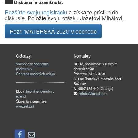
Diskusia je uzamknutá.
Rozšírte svoju registráciu
a získajte prístup do
diskusie. Položte svoju otázku Jozefovi Mihálovi.
Pozri 'MATERSKÁ 2020' v obchode
Odkazy
Kontakty
Všeobecné obchodné
RELIA, spoločnosť s ručením
podmienky
obmedzeným
Ochrana osobných údajov
Priemyselná 16318/8
821 09 Bratislava-mestská časť
Ružinov
: 0907 135 442 (Orange)
Blogy:
hnonline
,
dennikn
,
:
reliaba@gmail.com
etrend
Školenia a semináre:
www.relia.sk