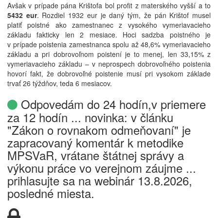
Avšak v prípade pána Krištofa bol profit z materského vyšší a to
5432 eur
. Rozdiel 1932 eur je daný tým, že pán Krištof musel
platiť poistné ako zamestnanec z vysokého vymeriavacieho
základu fakticky len 2 mesiace. Hoci sadzba poistného je
v prípade poistenia zamestnanca spolu až 48,6% vymeriavacieho
základu a pri dobrovoľnom poistení je to menej, len 33,15% z
vymeriavacieho základu – v neprospech dobrovoľného poistenia
hovorí fakt, že dobrovoľné poistenie musí pri vysokom základe
trvať 26 týždňov, teda 6 mesiacov.
Odpovedám do 24 hodín,v priemere
za 12 hodín ... novinka: v článku
"Zákon o rovnakom odmeňovaní" je
zapracovaný komentár k metodike
MPSVaR, vrátane štátnej správy a
výkonu práce vo verejnom záujme ...
prihlasujte sa na webinár 13.8.2026,
posledné miesta.