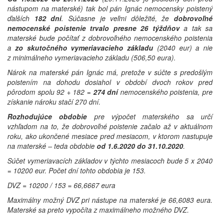
nástupom na materské) tak bol pán Ignác nemocensky poistený
ďalších
182 dní
. Súčasne je veľmi dôležité, že
dobrovoľné
nemocenské poistenie trvalo presne 26 týždňov
a tak sa
materské bude počítať z dobrovoľného nemocenského poistenia
a
zo skutočného vymeriavacieho základu
(2040 eur) a nie
z minimálneho vymeriavacieho základu (506,50 eura).
Nárok na materské pán Ignác má, pretože v súčte s predošlým
poistením na dohodu dosiahol v období dvoch rokov pred
pôrodom spolu 92 + 182 =
274 dní
nemocenského poistenia, pre
získanie nároku stačí 270 dní.
Rozhodujúce obdobie
pre výpočet materského sa určí
vzhľadom na to, že dobrovoľné poistenie začalo až v aktuálnom
roku, ako ukončené mesiace pred mesiacom, v ktorom nastupuje
na materské – teda obdobie
od 1.6.2020 do 31.10.2020
.
Súčet vymeriavacích základov v týchto mesiacoch bude 5 x 2040
= 10200 eur. Počet dní tohto obdobia je 153.
DVZ = 10200 / 153 = 66,6667 eura
Maximálny možný DVZ pri nástupe na materské je 66,6083 eura.
Materské sa preto vypočíta z maximálneho možného DVZ.