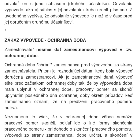
odvolať len s jeho súhlasom (druhého účastníka). Odvolanie
výpovede, ako aj súhlas s jej odvolaním treba urobiť písomne. Z
uvedeného vyplýva, že odvolanie výpovede je možné v čase pred
jej doručením druhému účastníkovi.
*
ZÁKAZ VÝPOVEDE - OCHRANNÁ DOBA
Zamestnávateľ
nesmie dať zamestnancovi výpoveď v tzv.
ochrannej dobe
.
Ochranná doba "chráni" zamestnanca pred výpoveďou zo strany
zamestnávateľa. Pritom je rozhodujúci dátum kedy bola výpoveď
doručená zamestnancovi. Ak je zamestnancovi daná výpoveď
ešte pred začiatkom ochrannej doby tak, že by výpovedná doba
mala uplynúť v ochrannej dobe, pracovný pomer sa skončí
uplynutím posledného dňa ochrannej doby okrem prípadov, keď
zamestnanec oznámi, že na predĺžení pracovného pomeru
netrvá.
Neznamená to však, že v ochrannej dobe vôbec nemôže
pracovný pomer skončiť, pokiaľ ide o iné formy skončenia
pracovného pomeru - pri dohode o skončení pracovného pomeru,
výpovedi zo strany zamestnanca, dobe určitej, a skončení v