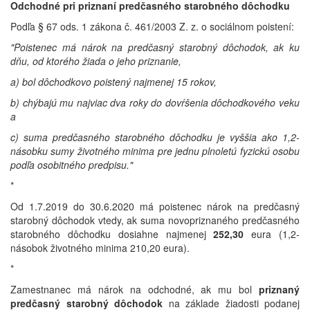
Odchodné pri priznaní predčasného starobného dôchodku
Podľa § 67 ods. 1 zákona č. 461/2003 Z. z. o sociálnom poistení:
"Poistenec má nárok na predčasný starobný dôchodok, ak ku
dňu, od ktorého žiada o jeho priznanie,
a) bol dôchodkovo poistený najmenej 15 rokov,
b) chýbajú mu najviac dva roky do dovŕšenia dôchodkového veku
a
c) suma predčasného starobného dôchodku je vyššia ako 1,2-
násobku sumy životného minima pre jednu plnoletú fyzickú osobu
podľa osobitného predpisu."
*
Od 1.7.2019 do 30.6.2020 má poistenec nárok na predčasný
starobný dôchodok vtedy, ak suma novopriznaného predčasného
starobného dôchodku dosiahne najmenej
252,30
eura (1,2-
násobok životného minima 210,20 eura).
*
Zamestnanec má nárok na odchodné, ak mu bol
priznaný
predčasný starobný dôchodok
na základe žiadosti podanej