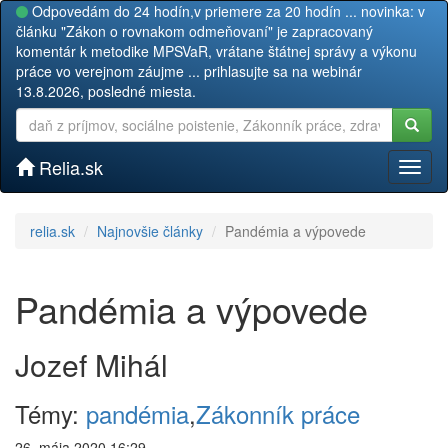
Odpovedám do 24 hodín,v priemere za 20 hodín ... novinka: v
článku "Zákon o rovnakom odmeňovaní" je zapracovaný
komentár k metodike MPSVaR, vrátane štátnej správy a výkonu
práce vo verejnom záujme ... prihlasujte sa na webinár
13.8.2026, posledné miesta.
Relia.sk
Toggl
naviga
relia.sk
Najnovšie články
Pandémia a výpovede
Pandémia a výpovede
Jozef Mihál
Témy:
pandémia
,
Zákonník práce
26. mája 2020 16:29