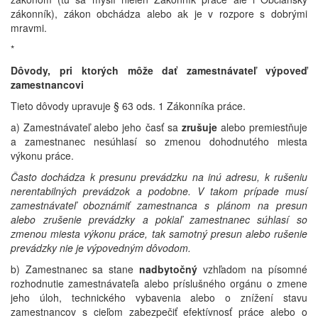
zákonník), zákon obchádza alebo ak je v rozpore s dobrými
mravmi.
*
Dôvody, pri ktorých môže dať zamestnávateľ výpoveď
zamestnancovi
Tieto dôvody upravuje § 63 ods. 1 Zákonníka práce.
a) Zamestnávateľ alebo jeho časť sa
zrušuje
alebo premiestňuje
a zamestnanec nesúhlasí so zmenou dohodnutého miesta
výkonu práce.
Často dochádza k presunu prevádzku na inú adresu, k rušeniu
nerentabilných prevádzok a podobne. V takom prípade musí
zamestnávateľ oboznámiť zamestnanca s plánom na presun
alebo zrušenie prevádzky a pokiaľ zamestnanec súhlasí so
zmenou miesta výkonu práce, tak samotný presun alebo rušenie
prevádzky nie je výpovedným dôvodom.
b) Zamestnanec sa stane
nadbytočný
vzhľadom na písomné
rozhodnutie zamestnávateľa alebo príslušného orgánu o zmene
jeho úloh, technického vybavenia alebo o znížení stavu
zamestnancov s cieľom zabezpečiť efektívnosť práce alebo o