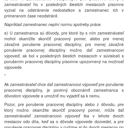
zamestnávateľ ho v posledných šiestich mesiacoch písomne
vyzval na odstránenie nedostatkov a zamestnanec ich v
primeranom čase neodstránil.
Napríklad zamestnanec neplní normu spotreby práce.
e) U zamestnanca sú dôvody, pre ktoré by s ním zamestnávateľ
mohol okamžite skončiť pracovný pomer, alebo pre menej
závažné porušenie pracovnej disciplíny; pre menej závažné
porušenie pracovnej disciplíny možno dať zamestnancovi
výpoveď, ak bol v posledných šiestich mesiacoch v súvislosti s
porušením pracovnej disciplíny písomne upozornený na možnosť
výpovede
*
Ak zamestnávateľ chce dať zamestnancovi výpoveď pre porušenie
pracovnej disciplíny, je povinný oboznámiť zamestnanca s
dôvodom výpovede a umožniť mu vyjadriť sa k nemu.
Pozor, pre porušenie pracovnej disciplíny alebo z dôvodu, pre
ktorý možno okamžite skončiť pracovný pomer, môže dať
zamestnávateľ zamestnancovi výpoveď iba v lehote dvoch
mesiacov odo dňa, keď sa o dôvode výpovede dozvedel, a pre
porušenie pracovnej disciplíny v cudzine aj do dvoch mesiacov po