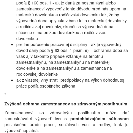
podľa § 166 ods. 1 - ak je daná zamestnankyni alebo
zamestnancovi výpoveď z tohto dôvodu pred nástupom na
materskú dovolenku a rodičovskú dovolenku tak, že by
výpovedná doba uplynula v čase tejto materskej dovolenky
a rodičovskej dovolenky, skončí sa výpovedná doba
súčasne s materskou dovolenkou a rodičovskou
dovolenkou
pre iné porušenie pracovnej disciplíny - ak je výpovedný
dôvod daný podľa § 63 ods. 1 písm. e) - ochranná doba sa
však aj v takomto prípade vzťahuje na tehotnú
zamestnankyňu, na zamestnankyňu na materskej
dovolenke a na zamestnankyňu a zamestnanca na
rodičovskej dovolenke
ak z vlastnej viny stratil predpoklady na výkon dohodnutej
práce podľa osobitného zákona.
*
Zvýšená ochrana zamestnancov so zdravotným postihnutím
Zamestnancovi so zdravotným postihnutím môže dať
zamestnávateľ výpoveď
len s predchádzajúcim súhlasom
príslušného úradu práce, sociálnych vecí a rodiny, inak je
výpoveď neplatná.