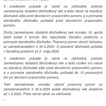
V uvedenom prípade je nárok na odchodné, pretože
zamestnanec dosiahol dôchodkový vek a teda nárok na starobný
dôchodok ešte pred skončením pracovného pomeru a o priznanie
starobného dôchodku požiadal pred skončením pracovného
pomeru.
Druhý zamestnanec dosiahol dôchodkový vek rovnako 10. apríla
2020 avšak k tomuto dňu nepožiadal Sociálnu poisťovňu o
priznanie starobného dôchodku. Pracovný pomer ukončí dohodou
so zamestnávateľom k 30.4.2020. O starobný dôchodok požiada
v Sociálnej poisťovni až 2. mája 2020.
V uvedenom prípade je nárok na odchodné, pretože
zamestnanec dosiahol dôchodkový vek a teda vznikol mu nárok
na starobný dôchodok ešte pred skončením pracovného pomeru
a o priznanie starobného dôchodku požiadal do 10 pracovných
dní po skončení pracovného pomeru.
Tretí zamestnanec rovnako ukončí pracovný pomer so
zamestnávateľom k 30.4.2020 avšak dôchodkový vek dosiahne
až 1.5.2020. Preto nemá nárok na odchodné.
*