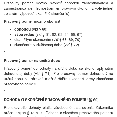
Pracovný pomer možno skončiť dohodou zamestnávateľa a
zamestnanca ale i jednostranným právnym úkonom z vôle jednej
zo strán (výpoveď, okamžité skončenie).
Pracovný pomer možno skončiť:
dohodou
(viď § 60)
výpoveďou
(viď § 61, 62, 63, 64, 66, 67)
okamžitým skončením (viď § 68, 69, 70)
skončením v skúšobnej dobe (viď § 72)
*
Pracovný pomer na určitú dobu
Pracovný pomer dohodnutý na určitú dobu sa skončí uplynutím
dohodnutej doby (viď § 71). Pre pracovný pomer dohodnutý na
určitú dobu sú zároveň možné ďalšie uvedené formy skončenia
pracovného pomeru.
*
DOHODA O SKONČENÍ PRACOVNÉHO POMERU (§ 60)
Pre uzavretie dohody platia všeobecné ustanovenia Zákonníka
práce, najmä § 18 a 19. Dohoda o skončení pracovného pomeru