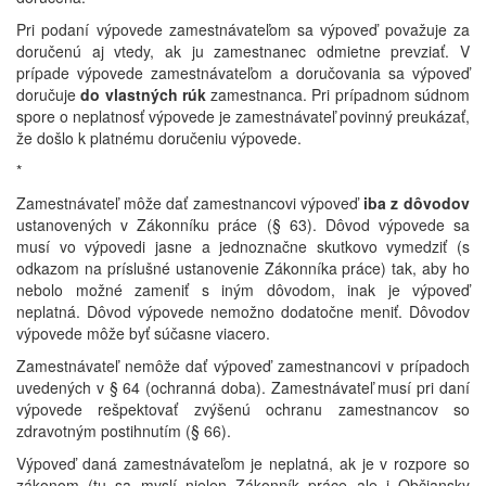
Pri podaní výpovede zamestnávateľom sa výpoveď považuje za
doručenú aj vtedy, ak ju zamestnanec odmietne prevziať. V
prípade výpovede zamestnávateľom a doručovania sa výpoveď
doručuje
do vlastných rúk
zamestnanca. Pri prípadnom súdnom
spore o neplatnosť výpovede je zamestnávateľ povinný preukázať,
že došlo k platnému doručeniu výpovede.
*
Zamestnávateľ môže dať zamestnancovi výpoveď
iba z dôvodov
ustanovených v Zákonníku práce (§ 63). Dôvod výpovede sa
musí vo výpovedi jasne a jednoznačne skutkovo vymedziť (s
odkazom na príslušné ustanovenie Zákonníka práce) tak, aby ho
nebolo možné zameniť s iným dôvodom, inak je výpoveď
neplatná. Dôvod výpovede nemožno dodatočne meniť. Dôvodov
výpovede môže byť súčasne viacero.
Zamestnávateľ nemôže dať výpoveď zamestnancovi v prípadoch
uvedených v § 64 (ochranná doba). Zamestnávateľ musí pri daní
výpovede rešpektovať zvýšenú ochranu zamestnancov so
zdravotným postihnutím (§ 66).
Výpoveď daná zamestnávateľom je neplatná, ak je v rozpore so
zákonom (tu sa myslí nielen Zákonník práce ale i Občiansky