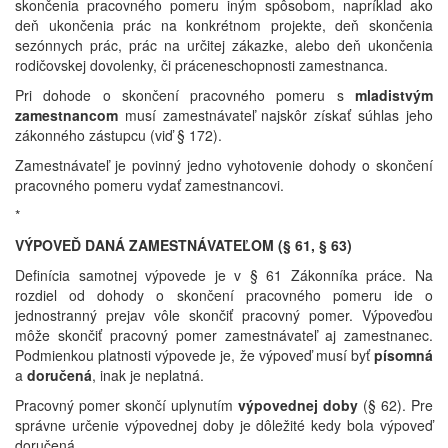
skončenia pracovného pomeru iným spôsobom, napríklad ako
deň ukončenia prác na konkrétnom projekte, deň skončenia
sezónnych prác, prác na určitej zákazke, alebo deň ukončenia
rodičovskej dovolenky, či práceneschopnosti zamestnanca.
Pri dohode o skončení pracovného pomeru s
mladistvým
zamestnancom
musí zamestnávateľ najskôr získať súhlas jeho
zákonného zástupcu (viď § 172).
Zamestnávateľ je povinný jedno vyhotovenie dohody o skončení
pracovného pomeru vydať zamestnancovi.
*
VÝPOVEĎ DANÁ ZAMESTNÁVATEĽOM (§ 61, § 63)
Definícia samotnej výpovede je v § 61 Zákonníka práce. Na
rozdiel od dohody o skončení pracovného pomeru ide o
jednostranný prejav vôle skončiť pracovný pomer. Výpoveďou
môže skončiť pracovný pomer zamestnávateľ aj zamestnanec.
Podmienkou platnosti výpovede je, že výpoveď musí byť
písomná
a
doručená
, inak je neplatná.
Pracovný pomer skončí uplynutím
výpovednej doby
(§ 62). Pre
správne určenie výpovednej doby je dôležité kedy bola výpoveď
doručená.