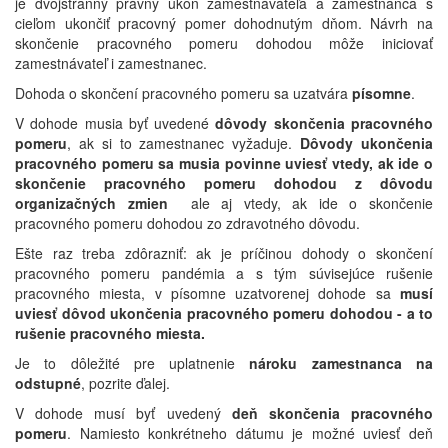
je dvojstranný právny úkon zamestnávateľa a zamestnanca s
cieľom ukončiť pracovný pomer dohodnutým dňom. Návrh na
skončenie pracovného pomeru dohodou môže iniciovať
zamestnávateľ i zamestnanec.
Dohoda o skončení pracovného pomeru sa uzatvára
písomne
.
V dohode musia byť uvedené
dôvody skončenia pracovného
pomeru
, ak si to zamestnanec vyžaduje.
Dôvody ukončenia
pracovného pomeru sa musia povinne uviesť vtedy, ak ide o
skončenie pracovného pomeru dohodou z dôvodu
organizačných zmien
ale aj vtedy, ak ide o skončenie
pracovného pomeru dohodou zo zdravotného dôvodu.
Ešte raz treba zdôrazniť: ak je príčinou dohody o skončení
pracovného pomeru pandémia a s tým súvisejúce rušenie
pracovného miesta, v písomne uzatvorenej dohode sa
musí
uviesť dôvod ukončenia pracovného pomeru dohodou - a to
rušenie pracovného miesta.
Je to dôležité pre uplatnenie
nároku zamestnanca na
odstupné
, pozrite ďalej.
V dohode musí byť uvedený
deň skončenia pracovného
pomeru
. Namiesto konkrétneho dátumu je možné uviesť deň