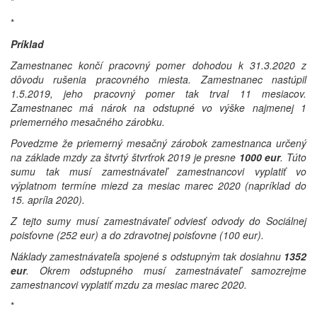
*
*
Príklad
Zamestnanec končí pracovný pomer dohodou k 31.3.2020 z
dôvodu rušenia pracovného miesta. Zamestnanec nastúpil
1.5.2019, jeho pracovný pomer tak trval 11 mesiacov.
Zamestnanec má nárok na odstupné vo výške najmenej 1
priemerného mesačného zárobku.
Povedzme že priemerný mesačný zárobok zamestnanca určený
na základe mzdy za štvrtý štvrťrok 2019 je presne
1000 eur
. Túto
sumu tak musí zamestnávateľ zamestnancovi vyplatiť vo
výplatnom termíne miezd za mesiac marec 2020 (napríklad do
15. apríla 2020).
Z tejto sumy musí zamestnávateľ odviesť odvody do Sociálnej
poisťovne (252 eur) a do zdravotnej poisťovne (100 eur).
Náklady zamestnávateľa spojené s odstupným tak dosiahnu
1352
eur
. Okrem odstupného musí zamestnávateľ samozrejme
zamestnancovi vyplatiť mzdu za mesiac marec 2020.
*