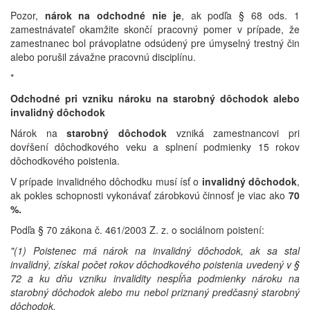
Pozor,
nárok na odchodné nie je
, ak podľa § 68 ods. 1
zamestnávateľ okamžite skončí pracovný pomer v prípade, že
zamestnanec bol právoplatne odsúdený pre úmyselný trestný čin
alebo porušil závažne pracovnú disciplínu.
*
Odchodné pri vzniku nároku na starobný dôchodok alebo
invalidný dôchodok
Nárok na
starobný dôchodok
vzniká zamestnancovi pri
dovŕšení dôchodkového veku a splnení podmienky 15 rokov
dôchodkového poistenia.
V prípade invalidného dôchodku musí ísť o
invalidný dôchodok
,
ak pokles schopnosti vykonávať zárobkovú činnosť je viac ako
70
%.
Podľa § 70 zákona č. 461/2003 Z. z. o sociálnom poistení:
"(1) Poistenec má nárok na invalidný dôchodok, ak sa stal
invalidný, získal počet rokov dôchodkového poistenia uvedený v §
72 a ku dňu vzniku invalidity nespĺňa podmienky nároku na
starobný dôchodok alebo mu nebol priznaný predčasný starobný
dôchodok.