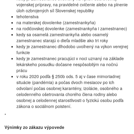
vojenskej prípravy, na pravidelné cvičenie alebo na plnenie
úloh ozbrojených síl Slovenskej republiky
tehotenstva
na materskej dovolenke (zamestnankyňa)
na rodičovskej dovolenke (zamestnankyňa i zamestnanec)
kedy sa osamelá zamestnankyňa alebo osamelý
zamestnanec starajú o dieťa mladšie ako tri roky
kedy je zamestnanec dlhodobo uvoľnený na výkon verejnej
funkcie
kedy je zamestnanec pracujúci v noci uznaný na základe
lekárskeho posudku dočasne nespôsobilým na nočnú
prácu
v roku 2020 podľa § 250b ods. 5 aj v čase mimoriadnej
situácie (pandémia) a počas dvoch mesiacov po ich
odvolaní počas osobnej karantény, izolácie, osobného a
celodenného ošetrovania chorého člena rodiny alebo
osobnej a celodennej starostlivosti o fyzickú osobu podľa
zákona o sociálnom poistení.
*
Výnimky zo zákazu výpovede