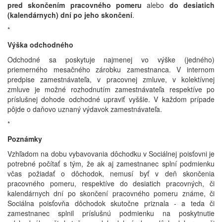
pred skončením pracovného pomeru
alebo
do desiatich
(kalendárnych) dní po jeho skončení
.
*
Výška odchodného
Odchodné sa poskytuje najmenej vo výške (jedného)
priemerného mesačného zárobku zamestnanca. V internom
predpise zamestnávateľa, v pracovnej zmluve, v kolektívnej
zmluve je možné rozhodnutím zamestnávateľa respektíve po
príslušnej dohode odchodné upraviť vyššie. V každom prípade
pôjde o daňovo uznaný výdavok zamestnávateľa.
*
Poznámky
Vzhľadom na dobu vybavovania dôchodku v Sociálnej poisťovni je
potrebné počítať s tým, že ak aj zamestnanec splní podmienku
včas požiadať o dôchodok, nemusí byť v deň skončenia
pracovného pomeru, respektíve do desiatich pracovných, či
kalendárnych dní po skončení pracovného pomeru známe, či
Sociálna poisťovňa dôchodok skutočne priznala - a teda či
zamestnanec splnil príslušnú podmienku na poskytnutie