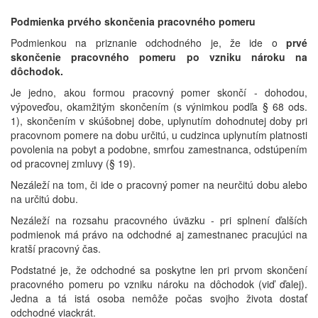
*
Podmienka prvého skončenia pracovného pomeru
Podmienkou na priznanie odchodného je, že ide o
prvé
skončenie pracovného pomeru po vzniku nároku na
dôchodok.
Je jedno, akou formou pracovný pomer skončí - dohodou,
výpoveďou, okamžitým skončením (s výnimkou podľa § 68 ods.
1), skončením v skúšobnej dobe, uplynutím dohodnutej doby pri
pracovnom pomere na dobu určitú, u cudzinca uplynutím platnosti
povolenia na pobyt a podobne, smrťou zamestnanca, odstúpením
od pracovnej zmluvy (§ 19).
Nezáleží na tom, či ide o pracovný pomer na neurčitú dobu alebo
na určitú dobu.
Nezáleží na rozsahu pracovného úväzku - pri splnení ďalších
podmienok má právo na odchodné aj zamestnanec pracujúci na
kratší pracovný čas.
Podstatné je, že odchodné sa poskytne len pri prvom skončení
pracovného pomeru po vzniku nároku na dôchodok (viď ďalej).
Jedna a tá istá osoba nemôže počas svojho života dostať
odchodné viackrát.