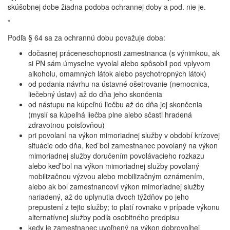
skúšobnej dobe žiadna podoba ochrannej doby a pod. nie je.
*
Podľa § 64 sa za ochrannú dobu považuje doba:
dočasnej práceneschopnosti zamestnanca (s výnimkou, ak
si PN sám úmyselne vyvolal alebo spôsobil pod vplyvom
alkoholu, omamných látok alebo psychotropných látok)
od podania návrhu na ústavné ošetrovanie (nemocnica,
liečebný ústav) až do dňa jeho skončenia
od nástupu na kúpeľnú liečbu až do dňa jej skončenia
(myslí sa kúpeľná liečba plne alebo sčasti hradená
zdravotnou poisťovňou)
pri povolaní na výkon mimoriadnej služby v období krízovej
situácie odo dňa, keď bol zamestnanec povolaný na výkon
mimoriadnej služby doručením povolávacieho rozkazu
alebo keď bol na výkon mimoriadnej služby povolaný
mobilizačnou výzvou alebo mobilizačným oznámením,
alebo ak bol zamestnancovi výkon mimoriadnej služby
nariadený, až do uplynutia dvoch týždňov po jeho
prepustení z tejto služby; to platí rovnako v prípade výkonu
alternatívnej služby podľa osobitného predpisu
kedy je zamestnanec uvoľnený na výkon dobrovoľnej