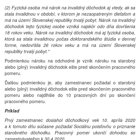
(2) Fyzická osoba má nárok na invalidný dôchodok aj vtedy, ak sa
stala invalidnou v období, v ktorom je nezaopatreným dieťaťom a
má na území Slovenskej republiky trvalý pobyt. Nárok na invalidný
dôchodok tejto fyzickej osobe vzniká najskôr odo dňa dovŕšenia
18 rokov veku. Nárok na invalidný dôchodok má aj fyzická osoba,
ktorá sa stala invalidnou počas doktorandského štúdia v dennej
forme, nedovŕšila 26 rokov veku a má na území Slovenskej
republiky trvalý pobyt."
Podmienkou nároku na odchodné je vznik nároku na starobný
alebo (plný) invalidný dôchodok ešte pred skončením pracovného
pomeru.
Ďalšou podmienkou je, aby zamestnanec požiadal o starobný
alebo (plný) invalidný dôchodok ešte pred skončením pracovného
pomeru alebo najdlhšie do 10 pracovných dní po skončení
pracovného pomeru.
Príklad
Prvý zamestnanec dosiahol dôchodkový vek 10. apríla 2020
a k tomuto dňu súčasne požiadal Sociálnu poisťovňu o priznanie
starobného dôchodku. Pracovný pomer ukončí dohodou so
zamestnávateľom k 30.4.2020.