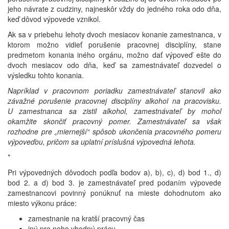
jeho návrate z cudziny, najneskôr vždy do jedného roka odo dňa,
keď dôvod výpovede vznikol.
Ak sa v priebehu lehoty dvoch mesiacov konanie zamestnanca, v
ktorom možno vidieť porušenie pracovnej disciplíny, stane
predmetom konania iného orgánu, možno dať výpoveď ešte do
dvoch mesiacov odo dňa, keď sa zamestnávateľ dozvedel o
výsledku tohto konania.
Napríklad v pracovnom poriadku zamestnávateľ stanovil ako
závažné porušenie pracovnej disciplíny alkohol na pracovisku.
U zamestnanca sa zistil alkohol, zamestnávateľ by mohol
okamžite skončiť pracovný pomer. Zamestnávateľ sa však
rozhodne pre „miernejší“ spôsob ukončenia pracovného pomeru
výpoveďou, pričom sa uplatní príslušná výpovedná lehota.
*
Pri výpovedných dôvodoch podľa bodov a), b), c), d) bod 1., d)
bod 2. a d) bod 3. je zamestnávateľ pred podaním výpovede
zamestnancovi povinný ponúknuť na mieste dohodnutom ako
miesto výkonu práce:
zamestnanie na kratší pracovný čas
inú pre neho vhodnú prácu