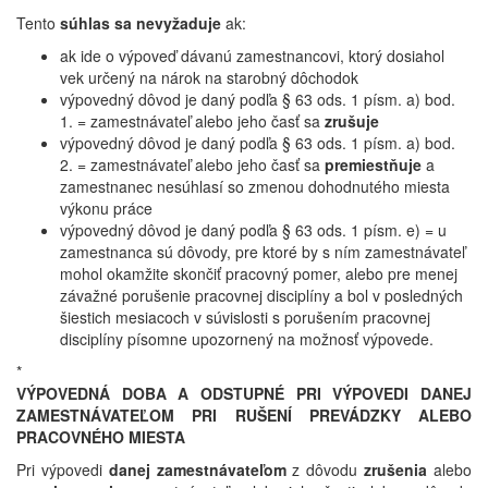
Tento
súhlas sa nevyžaduje
ak:
ak ide o výpoveď dávanú zamestnancovi, ktorý dosiahol
vek určený na nárok na starobný dôchodok
výpovedný dôvod je daný podľa § 63 ods. 1 písm. a) bod.
1. = zamestnávateľ alebo jeho časť sa
zrušuje
výpovedný dôvod je daný podľa § 63 ods. 1 písm. a) bod.
2. = zamestnávateľ alebo jeho časť sa
premiestňuje
a
zamestnanec nesúhlasí so zmenou dohodnutého miesta
výkonu práce
výpovedný dôvod je daný podľa § 63 ods. 1 písm. e) = u
zamestnanca sú dôvody, pre ktoré by s ním zamestnávateľ
mohol okamžite skončiť pracovný pomer, alebo pre menej
závažné porušenie pracovnej disciplíny a bol v posledných
šiestich mesiacoch v súvislosti s porušením pracovnej
disciplíny písomne upozornený na možnosť výpovede.
*
VÝPOVEDNÁ DOBA A ODSTUPNÉ PRI VÝPOVEDI DANEJ
ZAMESTNÁVATEĽOM PRI RUŠENÍ PREVÁDZKY ALEBO
PRACOVNÉHO MIESTA
Pri výpovedi
danej zamestnávateľom
z dôvodu
zrušenia
alebo