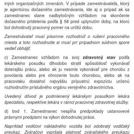
iných organizačných zmenách. V prípade zamestnávateľa, ktorý
je agentúrou dočasného zamestnávania, ide aj o prípad ak sa
zamestnanec stane nadbytočným vzhľadom na skončenie
dočasného pridelenia podľa § 58 pred uplynutím doby, na ktorú
bol dohodnutý pracovný pomer na určitú dobu.
Zamestnávateľ musí písomne rozhodnúť o rušení pracovného
miesta a toto rozhodnutie si musí pri prípadnom súdnom spore
vedieť obhájiť.
c) Zamestnanec vzhľadom na svoj
zdravotný stav
podľa
lekárskeho posudku dlhodobo stratil spôsobilosť vykonávať
doterajšiu prácu, alebo ak ju nesmie vykonávať pre chorobu z
povolania alebo pre ohrozenie touto chorobou, alebo ak na
pracovisku dosiahol najvyššiu prípustnú expozíciu určenú
rozhodnutím príslušného orgánu verejného zdravotníctva.
Uvedený dôvod je podmienený lekárskym posudkom lekára
špecialistu, respektíve lekára v rámci pracovnej zdravotnej služby.
d) bod 1. Zamestnanec nespĺňa predpoklady ustanovené
právnymi predpismi na výkon dohodnutej práce.
Napríklad vodičovi nákladného vozidla bol odobratý vodičský
preukaz. Zváračovi vypršala platnosť zváračského preukazu