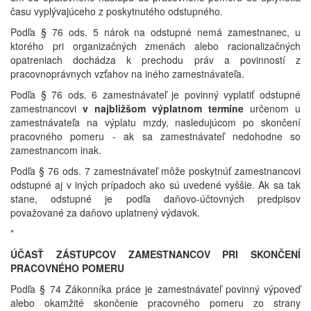
času vyplývajúceho z poskytnutého odstupného.
Podľa § 76 ods. 5 nárok na odstupné nemá zamestnanec, u
ktorého pri organizačných zmenách alebo racionalizačných
opatreniach dochádza k prechodu práv a povinností z
pracovnoprávnych vzťahov na iného zamestnávateľa.
Podľa § 76 ods. 6 zamestnávateľ je povinný vyplatiť odstupné
zamestnancovi
v najbližšom výplatnom termíne
určenom u
zamestnávateľa na výplatu mzdy, nasledujúcom po skončení
pracovného pomeru - ak sa zamestnávateľ nedohodne so
zamestnancom inak.
Podľa § 76 ods. 7 zamestnávateľ môže poskytnúť zamestnancovi
odstupné aj v iných prípadoch ako sú uvedené vyššie. Ak sa tak
stane, odstupné je podľa daňovo-účtovných predpisov
považované za daňovo uplatnený výdavok.
*
ÚČASŤ ZÁSTUPCOV ZAMESTNANCOV PRI SKONČENÍ
PRACOVNÉHO POMERU
Podľa § 74 Zákonníka práce je zamestnávateľ povinný výpoveď
alebo okamžité skončenie pracovného pomeru zo strany