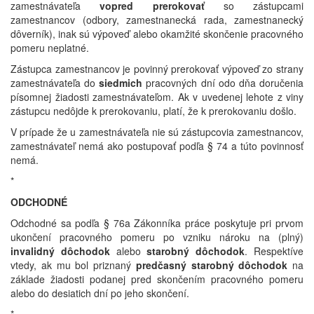
zamestnávateľa
vopred prerokovať
so zástupcami
zamestnancov (odbory, zamestnanecká rada, zamestnanecký
dôverník), inak sú výpoveď alebo okamžité skončenie pracovného
pomeru neplatné.
Zástupca zamestnancov je povinný prerokovať výpoveď zo strany
zamestnávateľa do
siedmich
pracovných dní odo dňa doručenia
písomnej žiadosti zamestnávateľom. Ak v uvedenej lehote z viny
zástupcu nedôjde k prerokovaniu, platí, že k prerokovaniu došlo.
V prípade že u zamestnávateľa nie sú zástupcovia zamestnancov,
zamestnávateľ nemá ako postupovať podľa § 74 a túto povinnosť
nemá.
*
ODCHODNÉ
Odchodné sa podľa § 76a Zákonníka práce poskytuje pri prvom
ukončení pracovného pomeru po vzniku nároku na (plný)
invalidný dôchodok
alebo
starobný dôchodok
. Respektíve
vtedy, ak mu bol priznaný
predčasný starobný dôchodok
na
základe žiadosti podanej pred skončením pracovného pomeru
alebo do desiatich dní po jeho skončení.