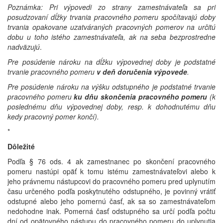
Poznámka: P
ri výpovedi zo strany zamestnávateľa sa pri
posudzovaní dĺžky trvania pracovného pomeru spočítavajú doby
trvania opakovane uzatváraných pracovných pomerov na určitú
dobu u toho istého zamestnávateľa, ak na seba bezprostredne
nadväzujú
.
Pre posúdenie nároku na dĺžku výpovednej doby je podstatné
trvanie pracovného pomeru
v deň doručenia výpovede
.
Pre posúdenie nároku na výšku odstupného je podstatné trvanie
pracovného pomeru
ku dňu skončenia pracovného pomeru
(k
poslednému dňu výpovednej doby, resp. k dohodnutému dňu
kedy pracovný pomer končí).
*
Dôležité
Podľa § 76 ods. 4 ak zamestnanec po skončení pracovného
pomeru nastúpi opäť k tomu istému zamestnávateľovi alebo k
jeho právnemu nástupcovi do pracovného pomeru pred uplynutím
času určeného podľa poskytnutého odstupného, je povinný vrátiť
odstupné alebo jeho pomernú časť, ak sa so zamestnávateľom
nedohodne inak. Pomerná časť odstupného sa určí podľa počtu
dní od opätovného nástupu do pracovného pomeru do uplynutia