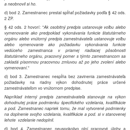
a neobnovil si ho.
d) bod 2. Zamestnanec prestal spĺňať požiadavky podľa § 42 ods.
2 ZP.
§ 42 ods. 2 hovorí: "
Ak osobitný predpis ustanovuje voľbu alebo
vymenovanie ako predpoklad vykonávania funkcie štatutárneho
orgánu alebo vnútorný predpis zamestnávateľa ustanovuje voľbu
alebo vymenovanie ako požiadavku vykonávania funkcie
vedúceho zamestnanca v priamej riadiacej pôsobnosti
štatutárneho orgánu, pracovný pomer s týmto zamestnancom sa
zakladá písomnou pracovnou zmluvou až po jeho zvolení alebo
vymenovaní.
"
d) bod 3. Zamestnanec nespĺňa bez zavinenia zamestnávateľa
požiadavky na riadny výkon dohodnutej práce určené
zamestnávateľom vo vnútornom predpise.
Napríklad interný predpis zamestnávateľa stanovuje na výkon
dohodnutej práce podmienku špecifického vzdelania, kvalifikácie
a pod. Zamestnanec napriek tomu, že mal vytvorené podmienky
na doplnenie svojho vzdelania, kvalifikácie a pod. si v stanovenej
lehote vzdelanie nedoplnil.
d) bod 4. Zamestnanec neuspokojivo plní pracovné úlohy a