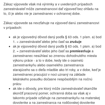
Zákaz výpovede však má výnimky a v uvedených prípadoch
zamestnávateľ môže zamestnancovi dať výpoveď bez ohľadu na
to, či je alebo nie je zamestnanec v ochrannej dobe.
Zákaz výpovede sa nevzťahuje na výpoveď danú zamestnancovi
v prípadoch:
ak je výpovedný dôvod daný podľa § 63 ods. 1 písm. a) bod
1. = zamestnávateľ alebo jeho časť sa
zrušuje
ak je výpovedný dôvod daný podľa § 63 ods. 1 pism. a) bod
2. = zamestnávateľ alebo jeho časť sa
premiestňuje
a
zamestnanec nesúhlasí so zmenou dohodnutého miesta
výkonu práce - a to v dobe, kedy ide o osamelú
zamestnankyňu alebo osamelého zamestnanca
starajúceho sa o dieťa mladšie ako tri roky, a v dobe, keď je
zamestnanec pracujúci v noci uznaný na základe
lekárskeho posudku dočasne nespôsobilým na nočnú
prácu
ak ide o dôvody, pre ktorý môže zamestnávateľ okamžite
skončiť pracovný pomer, ochranná doba sa však aj v
takomto prípade vzťahuje na zamestnankyňu na materskej
dovolenke a na zamestnanca na rodičovskej dovolenke