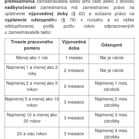
premiestnenia
zamestnávateľa alebo jeho časti alebo z dôvodu
nadbytočnosti
zamestnanca má zamestnanec právo na
uplatnenie
výpovednej doby
(§ 62) a súčasne právo na
vyplatenie odstupnéh
o (§ 76) v rozsahu a vo výške
odstupňovanej podľa počtu rokov odpracovaných
u zamestnávateľa takto:
Trvanie pracovného
Výpovedná
Odstupné
pomeru
doba
Menej ako 1 rok
1 mesiac
Nie je nárok
Najmenej 1 a menej ako 2
2 mesiace
Nie je nárok
roky
Najmenej 2 a menej ako 5
Najmenej 1 mes.
2 mesiace
rokov
zárobok
Najmenej 5 a menej ako 10
Najmenej 2 mes.
3 mesiace
rokov
zárobky
Najmenej 10 a menej ako
Najmenej 3 mes.
3 mesiace
20 rokov
zárobky
Najmenej 4 mes.
20 a viac rokov
3 mesiace
zárobky