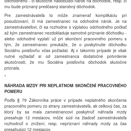
odchodného - či skutočne nadobudol nárok na dôchodok, resp. či
mu bude priznaný predčasný starobný dôchodok.
Pre zamestnávateľa to môže znamenať komplikáciu pri
posudzovaní, či má zamestnanec na odchodné nárok. Je na
zamestnávateľovi, či sa rozhodne s výplatou odchodného počkať
až kým zamestnanec nezdokladuje samotné priznanie dôchodku -
alebo odchodné vyplatí už pri skončení pracovného pomeru s
tým, že zamestnanec preukáže, že o poskytnutie dôchodku
Sociálnu poisťovňu včas požiadal. Aj v takomto prípade je však
nutné vyžiadať si od zamestnanca dodatočné potvrdenie
skutočnosti, že mu Sociálna poisťovňa dôchodok skutočne
priznala.
*
NÁHRADA MZDY PRI NEPLATNOM SKONČENÍ PRACOVNÉHO
POMERU
Podľa § 79 Zákonníka práce v prípade neplatného skončenia
pracovného pomeru zo strany zamestnávateľa, ak celkový čas, za
ktorý by sa mala zamestnancovi poskytnúť náhrada mzdy
presahuje 12 mesiacov, môže súd na žiadosť zamestnávateľa
rozhodnúť o znížení, resp. nepriznaní náhrady mzdy za čas
presahujúci 12 mesiacov.