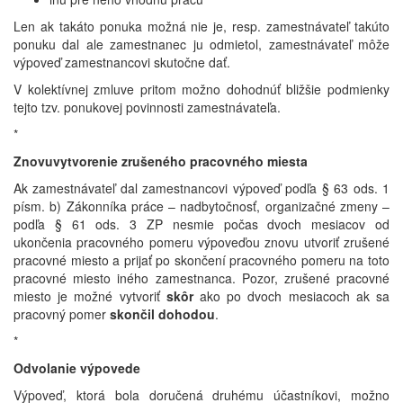
Len ak takáto ponuka možná nie je, resp. zamestnávateľ takúto
ponuku dal ale zamestnanec ju odmietol, zamestnávateľ môže
výpoveď zamestnancovi skutočne dať.
V kolektívnej zmluve pritom možno dohodnúť bližšie podmienky
tejto tzv. ponukovej povinnosti zamestnávateľa.
*
Znovuvytvorenie zrušeného pracovného miesta
Ak zamestnávateľ dal zamestnancovi výpoveď podľa § 63 ods. 1
písm. b) Zákonníka práce – nadbytočnosť, organizačné zmeny –
podľa § 61 ods. 3 ZP nesmie počas dvoch mesiacov od
ukončenia pracovného pomeru výpoveďou znovu utvoriť zrušené
pracovné miesto a prijať po skončení pracovného pomeru na toto
pracovné miesto iného zamestnanca. Pozor, zrušené pracovné
miesto je možné vytvoriť
skôr
ako po dvoch mesiacoch ak sa
pracovný pomer
skončil dohodou
.
*
Odvolanie výpovede
Výpoveď, ktorá bola doručená druhému účastníkovi, možno