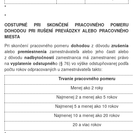
*
*
ODSTUPNÉ PRI SKONČENÍ PRACOVNÉHO POMERU
DOHODOU PRI RUŠENÍ PREVÁDZKY ALEBO PRACOVNÉHO
MIESTA
Pri skončení pracovného pomeru
dohodou
z dôvodu
zrušenia
alebo
premiestnenia
zamestnávateľa alebo jeho časti alebo
z dôvodu
nadbytočnosti
zamestnanca má zamestnanec právo
na
vyplatenie odstupnéh
o (§ 76) vo výške odstupňovanej podľa
počtu rokov odpracovaných u zamestnávateľa takto:
Trvanie pracovného pomeru
Menej ako 2 roky
Najmenej 2 a menej ako 5 rokov
Najmenej 5 a menej ako 10 rokov
Najmenej 10 a menej ako 20 rokov
20 a viac rokov