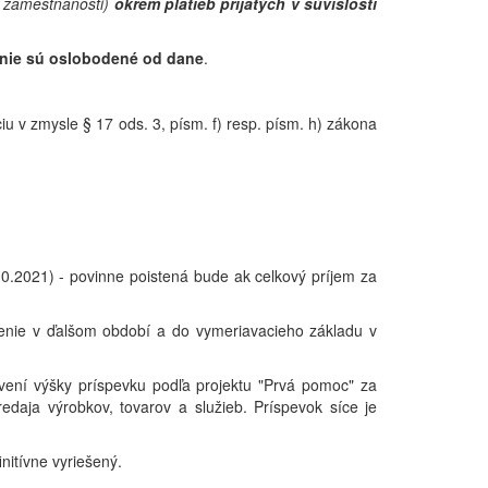
ch zamestnanosti)
okrem platieb prijatých v súvislosti
nie sú oslobodené od dane
.
iu v zmysle § 17 ods. 3, písm. f) resp. písm. h) zákona
0.2021) - povinne poistená bude ak celkový príjem za
tenie v ďalšom období a do vymeriavacieho základu v
ovení výšky príspevku podľa projektu "Prvá pomoc" za
redaja
výrobkov,
tovarov
a služieb. Príspevok síce je
nitívne vyriešený.