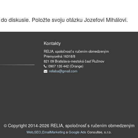
 do diskusie. Položte svoju otázku Jozefovi Mihálovi.
Kontakty
RELIA, spoločnosť s ručením obmedzeným
Priemyselná 16318/8
821 09 Bratislava-mestská časť Ružinov
: 0907 135 442 (Orange)
:
reliaba@gmail.com
© Copyright 2014-
2026
RELIA, spoločnosť s ručením obmedzeným
Web
,
SEO
,
EmailMarketing
a
Google Ads
Consultee, s.r.o.