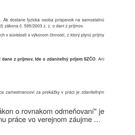
ia. Ak dostane fyzická osoba príspevok na samostatnú
) zákona č. 595/2003 z. z. o dani z príjmov.
h v súvislosti s výkonom činností, z ktorý plynú príjmy
 dane z príjmov. Ide o zdaniteľný príjem SZČO
. Ani
e zamestnancovi za prekážky v práci je zdaniteľným
Zákon o rovnakom odmeňovaní" je
u práce vo verejnom záujme ...