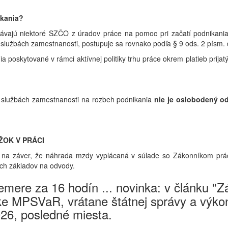
ikania?
ostávajú niektoré SZČO z úradov práce na pomoc pri začatí podnikan
 službách zamestnanosti, postupuje sa rovnako podľa § 9 ods. 2 písm. d
poskytované v rámci aktívnej politiky trhu práce okrem platieb prijatýc
o službách zamestnanosti na rozbeh podnikania
nie je oslobodený od
OK V PRÁCI
na záver, že náhrada mzdy vyplácaná v súlade so Zákonníkom prác
ch základov na odvody.
mere za 16 hodín ... novinka: v článku "
e MPSVaR, vrátane štátnej správy a výkon
026, posledné miesta.