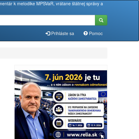
entár k metodike MPSVaR, vrátane štátnej správy a
Prihláste sa
Pomoc