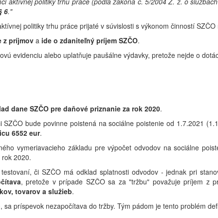
i aktívnej politiky trhu práce (podľa zákona č. 5/2004 Z. z. o službá
§ 6
."
tívnej politiky trhu práce prijaté v súvislosti s výkonom činností SZČO
e z príjmov
a
ide o zdaniteľný príjem SZČO
.
ňovú evidenciu alebo uplatňuje paušálne výdavky, pretože nejde o dotác
klad dane SZČO pre daňové priznanie za rok 2020
.
i SZČO bude povinne poistená na sociálne poistenie od 1.7.2021 (1.1
icu 6552 eur
.
tného vymeriavacieho základu pre výpočet odvodov na sociálne pois
 rok 2020.
ri testovaní, či SZČO má odklad splatnosti odvodov - jednak pri stan
čítava
, pretože v prípade SZČO sa za "tržbu" považuje príjem
z p
bkov, tovarov a služieb
.
0, sa príspevok nezapočítava do tržby. Tým pádom je tento problém defi