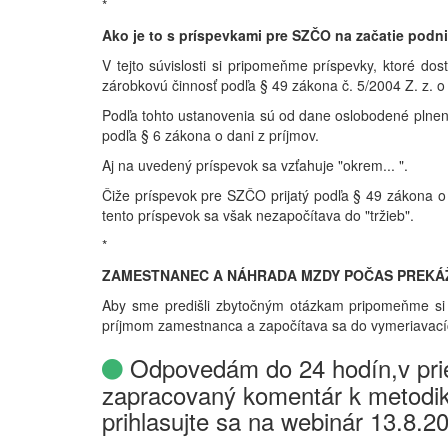
*
Ako je to s príspevkami pre SZČO na začatie podn
V tejto súvislosti si pripomeňme príspevky, ktoré d
zárobkovú činnosť podľa § 49 zákona č. 5/2004 Z. z. o
Podľa tohto ustanovenia sú od dane oslobodené plnenia 
podľa § 6 zákona o dani z príjmov.
Aj na uvedený príspevok sa vzťahuje "okrem... ".
Čiže príspevok pre SZČO prijatý podľa § 49 zákona 
tento príspevok sa však nezapočítava do "tržieb".
*
ZAMESTNANEC A NÁHRADA MZDY POČAS PREKÁŽ
Aby sme predišli zbytočným otázkam pripomeňme si 
príjmom zamestnanca a započítava sa do vymeriavací
Odpovedám do 24 hodín,v prie
zapracovaný komentár k metodik
prihlasujte sa na webinár 13.8.2