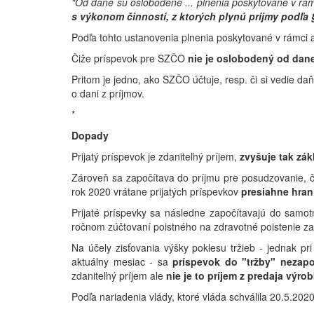
"Od dane sú oslobodené ... plnenia poskytované v rámc
s výkonom činností, z ktorých plynú príjmy podľa 
Podľa tohto ustanovenia plnenia poskytované v rámci ak
Čiže príspevok pre SZČO
nie je oslobodený od dan
Pritom je jedno, ako SZČO účtuje, resp. či si vedie da
o dani z príjmov.
*
Dopady
Prijatý príspevok je zdaniteľný príjem,
zvyšuje tak zá
Zároveň sa započítava do príjmu pre posudzovanie, č
rok 2020 vrátane prijatých príspevkov
presiahne hran
Prijaté príspevky sa následne započítavajú do samo
ročnom zúčtovaní poistného na zdravotné poistenie za
Na účely zisťovania výšky poklesu tržieb - jednak p
aktuálny mesiac - sa
príspevok do "tržby" nezapo
zdaniteľný príjem ale
nie je to príjem z predaja výro
Podľa nariadenia vlády, ktoré vláda schválila 20.5.202