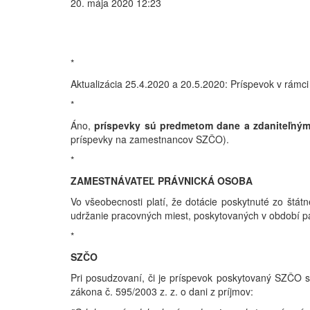
20. mája 2020 12:23
*
Aktualizácia 25.4.2020 a 20.5.2020: Príspevok v rámc
*
Áno,
príspevky sú predmetom dane a zdaniteľný
príspevky na zamestnancov SZČO).
*
ZAMESTNÁVATEĽ PRÁVNICKÁ OSOBA
Vo všeobecnosti platí, že dotácie poskytnuté zo štá
udržanie pracovných miest, poskytovaných v období 
*
SZČO
Pri posudzovaní, či je príspevok poskytovaný SZČO 
zákona č. 595/2003 z. z. o dani z príjmov: