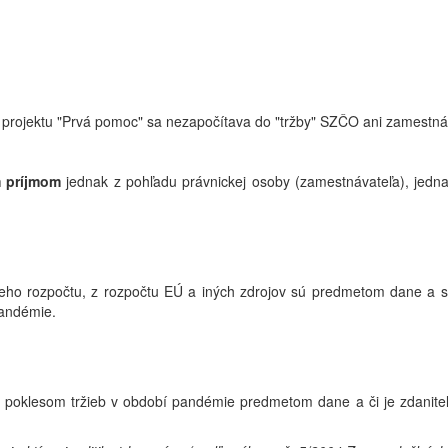
i projektu "Prvá pomoc" sa nezapočítava do "tržby" SZČO ani zamestná
m príjmom
jednak z pohľadu právnickej osoby (zamestnávateľa), jed
tneho rozpočtu, z rozpočtu EÚ a iných zdrojov sú predmetom dane a s
pandémie.
s poklesom tržieb v období pandémie predmetom dane a či je zdaniteľ