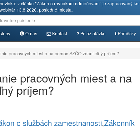
novinka: v článku "Zákon o rovnakom odmeňovaní" je zapracovaný kom
 webinár 13.8.2026, posledné miesta.
stupy
O nás
Kontakt
Polož otázku
Pomôcky
žanie pracovných miest a na pomoc SZČO zdaniteľný príjem?
anie pracovných miest a na
ný príjem?
ákon o službách zamestnanosti
,
Zákonník