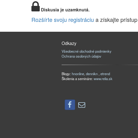
Diskusia je uzamknutá.
Rozšírte svoju registráciu
a získajte prístup
Odkazy
Všeobecné obchodné podmienky
Ochrana osobných údajov
Blogy:
hnonline
,
dennikn
,
etrend
Školenia a semináre:
www.relia.sk