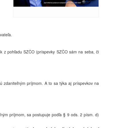
vateľa.
nak z pohľadu SZČO (príspevky SZČO sám na seba, či
ú zdaniteľným príjmom. A to sa týka aj príspevkov na
ným príjmom, sa postupuje podľa § 9 ods. 2 písm. d)