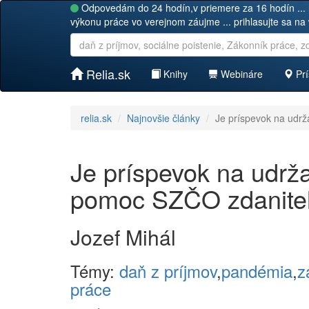
Odpovedám do 24 hodín,v priemere za 16 hodín ... 
výkonu práce vo verejnom záujme ... prihlasujte sa na
Relia.sk
Knihy
Webináre
Prí
relia.sk
Najnovšie články
Je príspevok na udr
Je príspevok na udrž
pomoc SZČO zdaniteľ
Jozef Mihál
Témy:
daň z príjmov
,
pandémia
,
z
práce