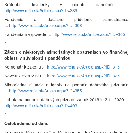
Krátenie dovolenky v období pandémie ...
http://www.relia.sk/Article.aspx?ID=339
Pandémia a dočasné pridelenie zamestnanca
...
http://www.relia.sk/Article.aspx?ID=306
Pandémia a výpovede ...
http://www.relia.sk/Article.aspx?ID=305
*
Zákon o niektorých mimoriadnych opatreniach vo finančnej
oblasti v súvislosti s pandémiou
Komentár k zákonu ...
http://www.relia.sk/Article.aspx?ID=315
Novela z 22.4.2020 ...
http://www.relia.sk/Article.aspx?ID=325
Mimoriadna situácia a lehoty na podanie daňového priznania
...
http://www.relia.sk/Article.aspx?ID=355
Lehota na podanie daňových priznaní za rok 2019 je 2.11.2020 ...
http://www.relia.sk/Article.aspx?ID=403
*
Oslobodenie od dane
Príspevky "Prvá pomoc" a "Prvá pomoc plus" sú oslobodené od