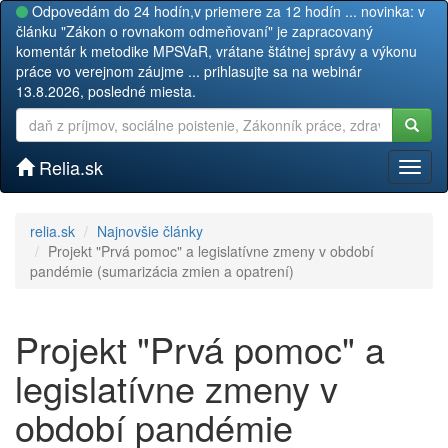
Odpovedám do 24 hodín,v priemere za 12 hodín ... novinka: v
článku "Zákon o rovnakom odmeňovaní" je zapracovaný
komentár k metodike MPSVaR, vrátane štátnej správy a výkonu
práce vo verejnom záujme ... prihlasujte sa na webinár
13.8.2026, posledné miesta.
Relia.sk
Toggl
naviga
relia.sk
Najnovšie články
Projekt "Prvá pomoc" a legislatívne zmeny v období
pandémie (sumarizácia zmien a opatrení)
Projekt "Prvá pomoc" a
legislatívne zmeny v
období pandémie