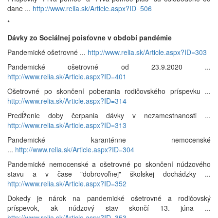
dane ...
http://www.relia.sk/Article.aspx?ID=506
*
Dávky zo Sociálnej poisťovne v období pandémie
Pandemické ošetrovné ...
http://www.relia.sk/Article.aspx?ID=303
Pandemické ošetrovné od 23.9.2020 ...
http://www.relia.sk/Article.aspx?ID=401
Ošetrovné po skončení poberania rodičovského príspevku ...
http://www.relia.sk/Article.aspx?ID=314
Predĺženie doby čerpania dávky v nezamestnanosti ...
http://www.relia.sk/Article.aspx?ID=313
Pandemické karanténne nemocenské
...
http://www.relia.sk/Article.aspx?ID=304
Pandemické nemocenské a ošetrovné po skončení núdzového
stavu a v čase "dobrovoľnej" školskej dochádzky ...
http://www.relia.sk/Article.aspx?ID=352
Dokedy je nárok na pandemické ošetrovné a rodičovský
príspevok, ak núdzový stav skončí 13. júna ...
http://www.relia.sk/Article.aspx?ID=353