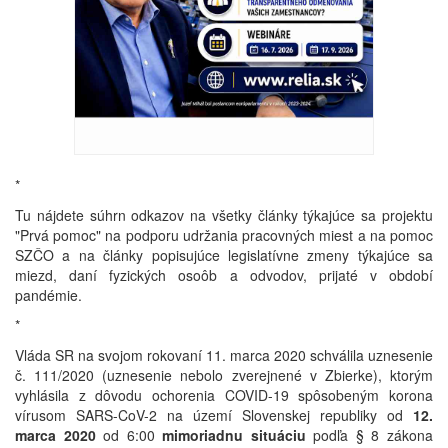
*
Tu nájdete súhrn odkazov na všetky články týkajúce sa projektu
"Prvá pomoc" na podporu udržania pracovných miest a na pomoc
SZČO a na články popisujúce legislatívne zmeny týkajúce sa
miezd, daní fyzických osoôb a odvodov, prijaté v období
pandémie.
*
Vláda SR na svojom rokovaní 11. marca 2020 schválila uznesenie
č. 111/2020 (uznesenie nebolo zverejnené v Zbierke), ktorým
vyhlásila z dôvodu ochorenia COVID-19 spôsobeným korona
vírusom SARS-CoV-2 na území Slovenskej republiky od
12.
marca 2020
od 6:00
mimoriadnu situáciu
podľa § 8 zákona