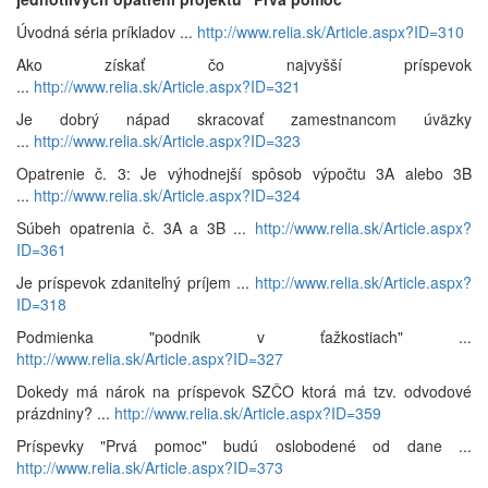
Úvodná séria príkladov ...
http://www.relia.sk/Article.aspx?ID=310
Ako získať čo najvyšší príspevok
...
http://www.relia.sk/Article.aspx?ID=321
Je dobrý nápad skracovať zamestnancom úväzky
...
http://www.relia.sk/Article.aspx?ID=323
Opatrenie č. 3: Je výhodnejší spôsob výpočtu 3A alebo 3B
...
http://www.relia.sk/Article.aspx?ID=324
Súbeh opatrenia č. 3A a 3B ...
http://www.relia.sk/Article.aspx?
ID=361
Je príspevok zdaniteľný príjem ...
http://www.relia.sk/Article.aspx?
ID=318
Podmienka "podnik v ťažkostiach" ...
http://www.relia.sk/Article.aspx?ID=327
Dokedy má nárok na príspevok SZČO ktorá má tzv. odvodové
prázdniny? ...
http://www.relia.sk/Article.aspx?ID=359
Príspevky "Prvá pomoc" budú oslobodené od dane ...
http://www.relia.sk/Article.aspx?ID=373