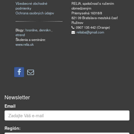
Všeobecné obchodné
RELIA, spoločnosť s ručením
podmienky
obmedzeným
Ochrana osobných údajov
Priemyselná 16318/8
821 09 Bratislava-mestská časť
Ružinov
: 0907 135 442 (Orange)
Blogy:
hnonline
,
dennikn
,
:
reliaba@gmail.com
etrend
Školenia a semináre:
www.relia.sk
Newsletter
Email
Región: