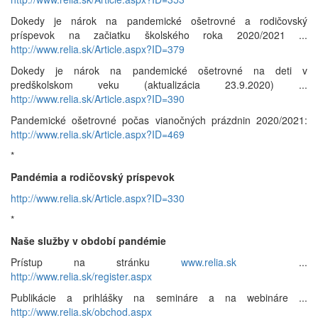
Dokedy je nárok na pandemické ošetrovné a rodičovský
príspevok na začiatku školského roka 2020/2021 ...
http://www.relia.sk/Article.aspx?ID=379
Dokedy je nárok na pandemické ošetrovné na deti v
predškolskom veku (aktualizácia 23.9.2020) ...
http://www.relia.sk/Article.aspx?ID=390
Pandemické ošetrovné počas vianočných prázdnin 2020/2021:
http://www.relia.sk/Article.aspx?ID=469
*
Pandémia a rodičovský príspevok
http://www.relia.sk/Article.aspx?ID=330
*
Naše služby v období pandémie
Prístup na stránku
www.relia.sk
...
http://www.relia.sk/register.aspx
Publikácie a prihlášky na semináre a na webináre ...
http://www.relia.sk/obchod.aspx