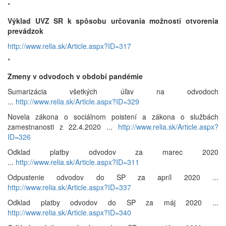
*
Výklad UVZ SR k spôsobu určovania možnosti otvorenia
prevádzok
http://www.relia.sk/Article.aspx?ID=317
*
Zmeny v odvodoch v období pandémie
Sumarizácia všetkých úľav na odvodoch
...
http://www.relia.sk/Article.aspx?ID=329
Novela zákona o sociálnom poistení a zákona o službách
zamestnanosti z 22.4.2020 ...
http://www.relia.sk/Article.aspx?
ID=326
Odklad platby odvodov za marec 2020
...
http://www.relia.sk/Article.aspx?ID=311
Odpustenie odvodov do SP za apríl 2020 ...
http://www.relia.sk/Article.aspx?ID=337
Odklad platby odvodov do SP za máj 2020 ...
http://www.relia.sk/Article.aspx?ID=340