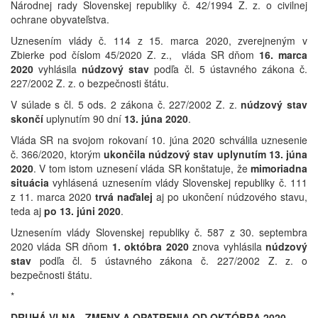
Národnej rady Slovenskej republiky č. 42/1994 Z. z. o civilnej
ochrane obyvateľstva.
Uznesením vlády č. 114 z 15. marca 2020, zverejneným v
Zbierke pod číslom 45/2020 Z. z., vláda SR dňom
16. marca
2020
vyhlásila
núdzový stav
podľa čl. 5 ústavného zákona č.
227/2002 Z. z. o bezpečnosti štátu.
V súlade s čl. 5 ods. 2 zákona č. 227/2002 Z. z.
núdzový stav
skončí
uplynutím 90 dní
13. júna 2020
.
Vláda SR na svojom rokovaní 10. júna 2020 schválila uznesenie
č. 366/2020, ktorým
ukončila núdzový stav uplynutím 13. júna
2020
. V tom istom uznesení vláda SR konštatuje, že
mimoriadna
situácia
vyhlásená uznesením vlády Slovenskej republiky č. 111
z 11. marca 2020
trvá naďalej
aj po ukončení núdzového stavu,
teda aj
po 13. júni 2020
.
Uznesením vlády Slovenskej republiky č. 587 z 30. septembra
2020 vláda SR dňom
1. októbra 2020
znova vyhlásila
núdzový
stav
podľa čl. 5 ústavného zákona č. 227/2002 Z. z. o
bezpečnosti štátu.
*
DRUHÁ VLNA - ZMENY A OPATRENIA OD OKTÓBRA 2020