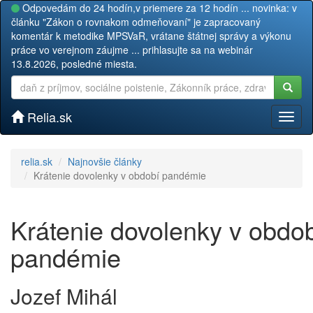
Odpovedám do 24 hodín,v priemere za 12 hodín ... novinka: v
článku "Zákon o rovnakom odmeňovaní" je zapracovaný
komentár k metodike MPSVaR, vrátane štátnej správy a výkonu
práce vo verejnom záujme ... prihlasujte sa na webinár
13.8.2026, posledné miesta.
Relia.sk
Toggl
naviga
relia.sk
Najnovšie články
Krátenie dovolenky v období pandémie
Krátenie dovolenky v obdo
pandémie
Jozef Mihál