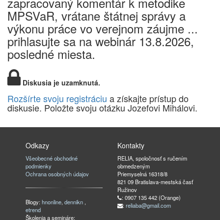
zapracovaný komentár k metodike
MPSVaR, vrátane štátnej správy a
výkonu práce vo verejnom záujme ...
prihlasujte sa na webinár 13.8.2026,
posledné miesta.
Diskusia je uzamknutá.
Rozšírte svoju registráciu
a získajte prístup do
diskusie. Položte svoju otázku Jozefovi Mihálovi.
Odkazy
Kontakty
Všeobecné obchodné
RELIA, spoločnosť s ručením
podmienky
obmedzeným
Ochrana osobných údajov
Priemyselná 16318/8
821 09 Bratislava-mestská časť
Ružinov
: 0907 135 442 (Orange)
Blogy:
hnonline
,
dennikn
,
:
reliaba@gmail.com
etrend
Školenia a semináre: