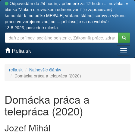
Odpovedám do 24 hodín,v priemere za 12 hodín ... novinka: v
článku "Zákon o rovnakom odmeňovaní" je zapracovaný
komentár k metodike MPSVaR, vrátane štátnej správy a výkonu
práce vo verejnom záujme ... prihlasujte sa na webinár
13.8.2026, posledné miesta.
Relia.sk
Toggl
naviga
relia.sk
Najnovšie články
Domácka práca a telepráca (2020)
Domácka práca a
telepráca (2020)
Jozef Mihál