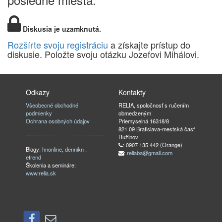
Diskusia je uzamknutá.
Rozšírte svoju registráciu
a získajte prístup do
diskusie. Položte svoju otázku Jozefovi Mihálovi.
Odkazy
Kontakty
Všeobecné obchodné
RELIA, spoločnosť s ručením
podmienky
obmedzeným
Ochrana osobných údajov
Priemyselná 16318/8
821 09 Bratislava-mestská časť
Ružinov
: 0907 135 442 (Orange)
Blogy:
hnonline
,
dennikn
,
:
reliaba@gmail.com
etrend
Školenia a semináre:
www.relia.sk