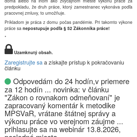
doma alebo na inom ako zvyčajnom mieste výkonu práce za
predpokladu, že druh práce, ktorý zamestnanec vykonáva podľa
pracovnej zmluvy, to umožňuje.
Príkladom je práca z domu počas pandémie. Pri takomto výkone
práce sa
nepostupuje podľa § 52 Zákonníka práce!
*
Uzamknutý obsah.
Zaregistrujte sa
a získajte prístup k pokračovaniu
článku
Odpovedám do 24 hodín,v priemere
za 12 hodín ... novinka: v článku
"Zákon o rovnakom odmeňovaní" je
zapracovaný komentár k metodike
MPSVaR, vrátane štátnej správy a
výkonu práce vo verejnom záujme ...
prihlasujte sa na webinár 13.8.2026,
posledné miesta.