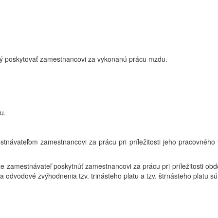
ný poskytovať zamestnancovi za vykonanú prácu mzdu.
u.
návateľom zamestnancovi za prácu pri príležitosti jeho pracovného v
zamestnávateľ poskytnúť zamestnancovi za prácu pri príležitosti obdobi
 a odvodové zvýhodnenia tzv. trinásteho platu a tzv. štrnásteho platu s