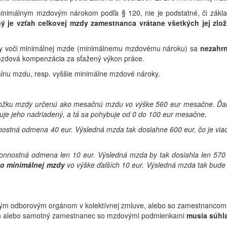
 minimálnym mzdovým nárokom podľa § 120, nie je podstatné, či zákla
ý je vzťah celkovej mzdy zamestnanca vrátane všetkých jej zlo
zdy voči minimálnej mzde (minimálnemu mzdovému nároku) sa
nezahr
, mzdová kompenzácia za sťažený výkon práce.
álnu mzdu, resp. vyššie minimálne mzdové nároky.
zložku mzdy určenú ako mesačnú mzdu vo výške 560 eur mesačne. Ďa
čuje jeho nadriadený, a tá sa pohybuje od 0 do 100 eur mesačne.
onnostná odmena 40 eur. Výsledná mzda tak dosiahne 600 eur, čo je vi
ýkonnostná odmena len 10 eur. Výsledná mzda by tak dosiahla len 57
do minimálnej mzdy
vo výške ďalších 10 eur. Výsledná mzda tak bude
m odborovým orgánom v kolektívnej zmluve, alebo so zamestnancom v 
gán alebo samotný zamestnanec so mzdovými podmienkami
musia súhla