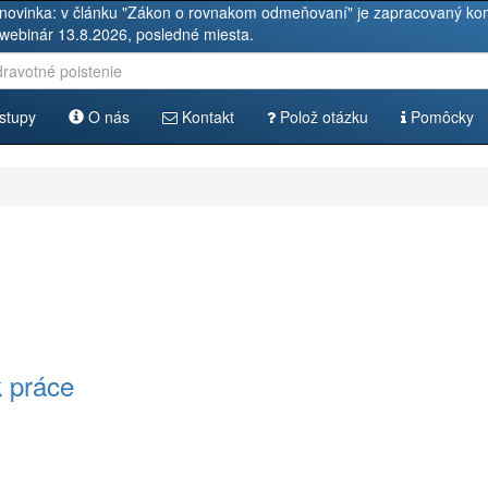
novinka: v článku "Zákon o rovnakom odmeňovaní" je zapracovaný kom
 webinár 13.8.2026, posledné miesta.
stupy
O nás
Kontakt
Polož otázku
Pomôcky
 práce