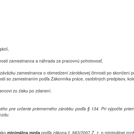
ácií,
nosti zamestnanca a náhrada za pracovnú pohotovosť,
í záväzku zamestnanca o obmedzení zárobkovej činnosti po skončení 
osti so zamestnaním podľa Zákonníka práce, osobitných predpisov, kol
ncovi zo zisku po zdanení.
ného pre určenie priemerného zárobku podľa § 134. Pri výpočte pr
mzdu.
 ako
minimálna mzda
podľa zákona č. 663/2007 Z. z. o minimálnej mzd