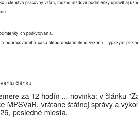
enkou členstva pracovný vzťah, možno mzdové podmienky upraviť aj uzn
jmä:
podmienky ich poskytovania.
dľa odpracovaného času alebo dosiahnutého výkonu - typickým prík
ovaniu článku
mere za 12 hodín ... novinka: v článku "
e MPSVaR, vrátane štátnej správy a výkon
026, posledné miesta.