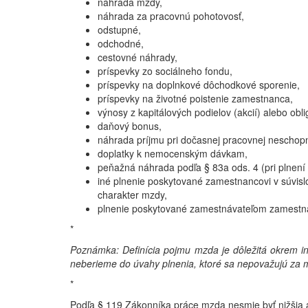
náhrada mzdy,
náhrada za pracovnú pohotovosť,
odstupné,
odchodné,
cestovné náhrady,
príspevky zo sociálneho fondu,
príspevky na doplnkové dôchodkové sporenie,
príspevky na životné poistenie zamestnanca,
výnosy z kapitálových podielov (akcií) alebo oblig
daňový bonus,
náhrada príjmu pri dočasnej pracovnej neschop
doplatky k nemocenským dávkam,
peňažná náhrada podľa § 83a ods. 4 (pri plnen
iné plnenie poskytované zamestnancovi v súvisl
charakter mzdy,
plnenie poskytované zamestnávateľom zamestna
*
Poznámka: Definícia pojmu mzda je dôležitá okrem i
neberieme do úvahy plnenia, ktoré sa nepovažujú za 
*
Podľa § 119 Zákonníka práce mzda nesmie byť nižšia