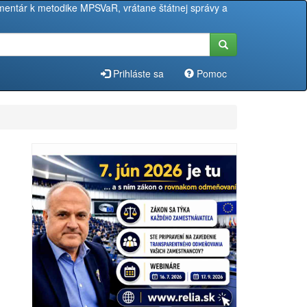
entár k metodike MPSVaR, vrátane štátnej správy a
Prihláste sa
Pomoc