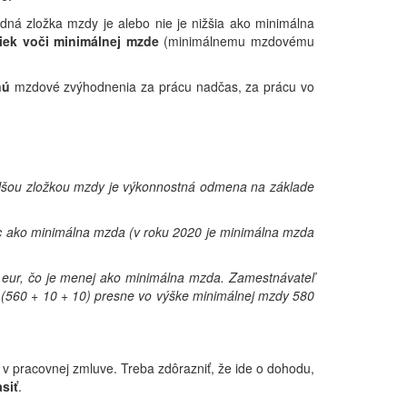
dná zložka mzdy je alebo nie je nižšia ako minimálna
žiek voči minimálnej mzde
(minimálnemu mzdovému
nú
mzdové zvýhodnenia za prácu nadčas, za prácu vo
lšou zložkou mzdy je výkonnostná odmena na základe
ac ako minimálna mzda (v roku 2020 je minimálna mzda
0 eur, čo je menej ako minimálna mzda. Zamestnávateľ
 (560 + 10 + 10) presne vo výške minimálnej mzdy 580
pracovnej zmluve. Treba zdôrazniť, že ide o dohodu,
siť
.