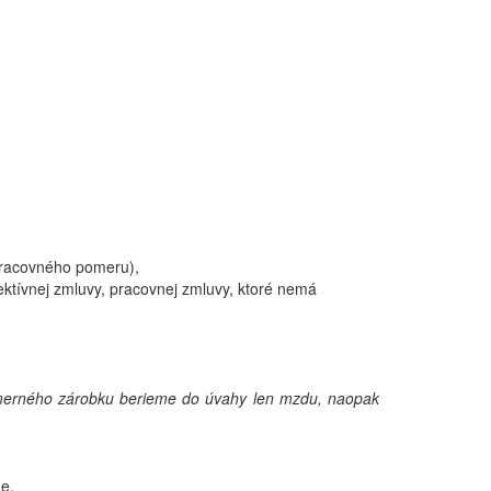
pracovného pomeru),
ektívnej zmluvy, pracovnej zmluvy, ktoré nemá
iemerného zárobku berieme do úvahy len mzdu, naopak
e.