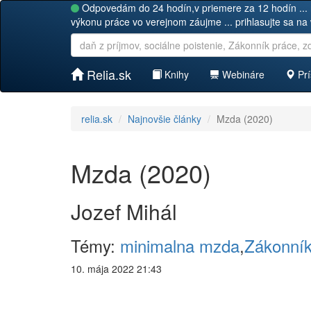
Odpovedám do 24 hodín,v priemere za 12 hodín ... 
výkonu práce vo verejnom záujme ... prihlasujte sa na
Relia.sk
Knihy
Webináre
Prí
relia.sk
Najnovšie články
Mzda (2020)
Mzda (2020)
Jozef Mihál
Témy:
minimalna mzda
,
Zákonník
10. mája 2022 21:43