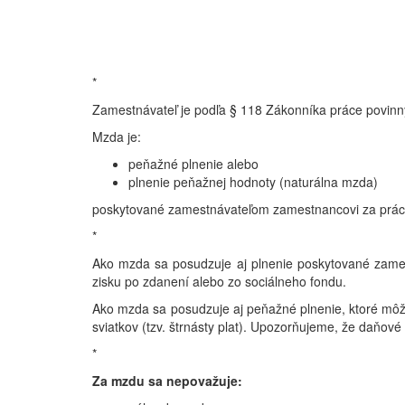
*
Zamestnávateľ je podľa § 118 Zákonníka práce povin
Mzda je:
peňažné plnenie alebo
plnenie peňažnej hodnoty (naturálna mzda)
poskytované zamestnávateľom zamestnancovi za prác
*
Ako mzda sa posudzuje aj plnenie poskytované zamest
zisku po zdanení alebo zo sociálneho fondu.
Ako mzda sa posudzuje aj peňažné plnenie, ktoré môže 
sviatkov (tzv. štrnásty plat). Upozorňujeme, že daňové
*
Za mzdu sa nepovažuje: