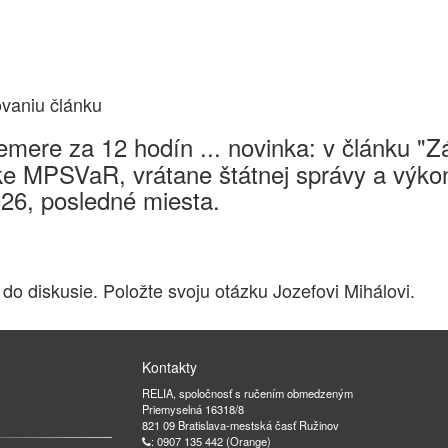
ovaniu článku
mere za 12 hodín ... novinka: v článku "
e MPSVaR, vrátane štátnej správy a výkon
026, posledné miesta.
 do diskusie. Položte svoju otázku Jozefovi Mihálovi.
Kontakty
RELIA, spoločnosť s ručením obmedzeným
Priemyselná 16318/8
821 09 Bratislava-mestská časť Ružinov
: 0907 135 442 (Orange)