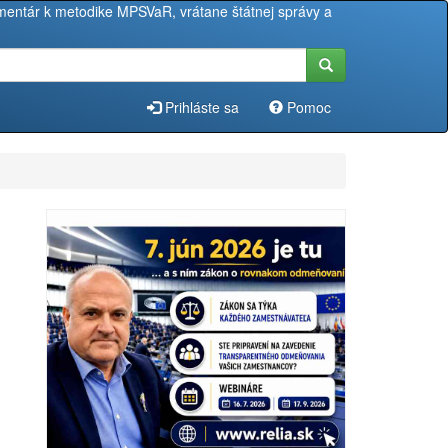
entár k metodike MPSVaR, vrátane štátnej správy a
Prihláste sa
Pomoc