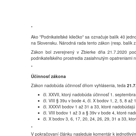
*
Ako "Podnikateľské kilečko" sa označuje balík 40 jedn
na Slovensku. Národná rada tento zákon (resp. balík z
Zákon bol zverejnený v Zbierke dňa 21.7.2020 pod
podnikateľského prostredia zasiahnutým opatreniami 
*
Účinnosť zákona
Z
ákon
nadobúda
účinnosť
dňom
vyhlásenia, teda
21.7
čl.
XXVII,
ktorý
nadobúda
účinnosť
1.
septembra
čl.
VIII
§
39u
v
bode
4,
čl.
X
bodov
1,
2,
5,
8
až
1
čl.
XXXVI
bodov
1
až
31
a
33,
ktoré
nadobúdajú
čl.
VIII
bodov
1
až
3
a §
39v
v
bode
4,
ktoré
nad
čl.
X
bodov
3,
6,
17,
20,
24,
26,
29,
31
a 33,
kto
*
V pokračovaní článku nasleduje komentár k jednotli