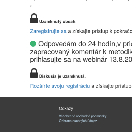
*
Uzamknutý obsah.
Zaregistrujte sa
a získajte prístup k pokrač
Odpovedám do 24 hodín,v prie
zapracovaný komentár k metodik
prihlasujte sa na webinár 13.8.2
Diskusia je uzamknutá.
Rozšírte svoju registráciu
a získajte prístup
Odkazy
Všeobecné obchodné podmienky
Ochrana osobných údajov