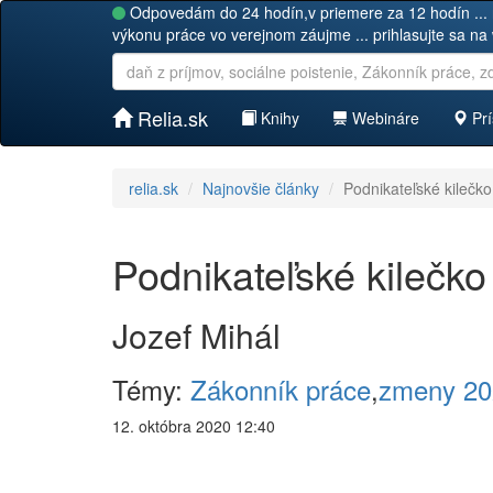
Odpovedám do 24 hodín,v priemere za 12 hodín ... 
výkonu práce vo verejnom záujme ... prihlasujte sa na
Relia.sk
Knihy
Webináre
Prí
relia.sk
Najnovšie články
Podnikateľské kilečko
Podnikateľské kilečko
Jozef Mihál
Témy:
Zákonník práce
,
zmeny 20
12. októbra 2020 12:40