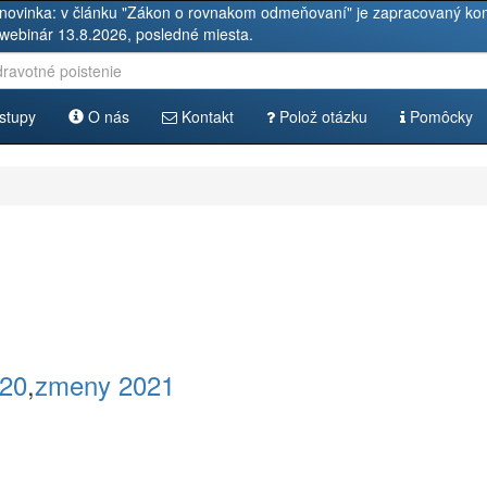
novinka: v článku "Zákon o rovnakom odmeňovaní" je zapracovaný kom
 webinár 13.8.2026, posledné miesta.
stupy
O nás
Kontakt
Polož otázku
Pomôcky
20
,
zmeny 2021