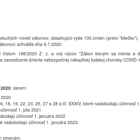
oduchých noviel zákonov, obsahujúci vyše 100 zmien (preto "kilečko"), 
ákonov) schválila dňa 9.7.2020.
 číslom 198/2020 Z. z. a má názov "Zákon ktorým sa menia a dop
na zamedzenie šírenia nebezpečnej nákazlivej ľudskej choroby COVID-1
.2020
,
okrem:
2020
6,
18,
19,
22,
23,
25,
27
a
28
a
čl.
XXXIV,
ktoré
nadobúdajú
účinnosť
1
účinnosť
1.
júla
2021
obúdajú
účinnosť
1.
januára
2022
ré
nadobúdajú účinnosť 1. januára 2023.
vým zmenám.