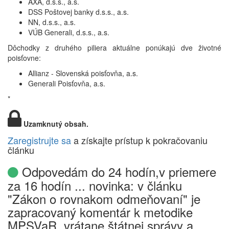
AXA, d.s.s., a.s.
DSS Poštovej banky d.s.s., a.s.
NN, d.s.s., a.s.
VÚB Generali, d.s.s., a.s.
Dôchodky z druhého piliera aktuálne ponúkajú dve životné
poisťovne:
Allianz - Slovenská poisťovňa, a.s.
Generali Poisťovňa, a.s.
*
Uzamknutý obsah.
Zaregistrujte sa
a získajte prístup k pokračovaniu
článku
Odpovedám do 24 hodín,v priemere
za 16 hodín ... novinka: v článku
"Zákon o rovnakom odmeňovaní" je
zapracovaný komentár k metodike
MPSVaR, vrátane štátnej správy a