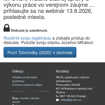
výkonu práce vo verejnom záujme ...
prihlasujte sa na webinár 13.8.2026,
posledné miesta.
Diskusia je uzamknutá.
Rozšírte svoju registráciu
a získajte prístup do
diskusie. Položte svoju otázku Jozefovi Mihálovi.
Pozri 'Dôchodky (2020)' v obchode
Odkazy
Kontakty
Všeobecné obchodné
RELIA, spoločnosť s ručením
podmienky
obmedzeným
Ochrana osobných údajov
Priemyselná 16318/8
821 09 Bratislava-mestská časť
Ružinov
: 0907 135 442 (Orange)
Blogy:
hnonline
,
dennikn
,
:
reliaba@gmail.com
etrend