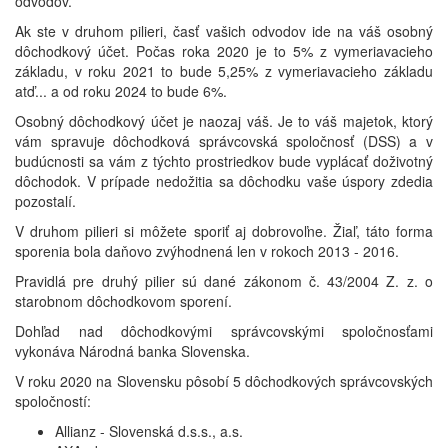
odvodov.
Ak ste v druhom pilieri, časť vašich odvodov ide na váš osobný
dôchodkový účet. Počas roka 2020 je to 5% z vymeriavacieho
základu, v roku 2021 to bude 5,25% z vymeriavacieho základu
atď... a od roku 2024 to bude 6%.
Osobný dôchodkový účet je naozaj váš. Je to váš majetok, ktorý
vám spravuje dôchodková správcovská spoločnosť (DSS) a v
budúcnosti sa vám z týchto prostriedkov bude vyplácať doživotný
dôchodok. V prípade nedožitia sa dôchodku vaše úspory zdedia
pozostalí.
V druhom pilieri si môžete sporiť aj dobrovoľne. Žiaľ, táto forma
sporenia bola daňovo zvýhodnená len v rokoch 2013 - 2016.
Pravidlá pre druhý pilier sú dané zákonom č. 43/2004 Z. z. o
starobnom dôchodkovom sporení.
Dohľad nad dôchodkovými správcovskými spoločnosťami
vykonáva Národná banka Slovenska.
V roku 2020 na Slovensku pôsobí 5 dôchodkových správcovských
spoločností:
Allianz - Slovenská d.s.s., a.s.