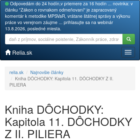
Odpovedám do 24 hodín,v priemere za 16 hodín ... novinka: v
článku "Zákon o rovnakom odmeňovaní" je zapracovaný
komentár k metodike MPSVaR, vrátane štátnej správy a výkonu
práce vo verejnom záujme ... prihlasujte sa na webinár
13.8.2026, posledné miesta.
Relia.sk
Toggl
naviga
relia.sk
Najnovšie články
Kniha DÔCHODKY: Kapitola 11. DÔCHODKY Z II.
PILIERA
Kniha DÔCHODKY:
Kapitola 11. DÔCHODKY
Z II. PILIERA