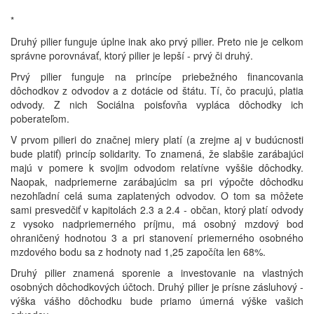
*
Druhý pilier funguje úplne inak ako prvý pilier. Preto nie je celkom
správne porovnávať, ktorý pilier je lepší - prvý či druhý.
Prvý pilier funguje na princípe priebežného financovania
dôchodkov z odvodov a z dotácie od štátu. Tí, čo pracujú, platia
odvody. Z nich Sociálna poisťovňa vypláca dôchodky ich
poberateľom.
V prvom pilieri do značnej miery platí (a zrejme aj v budúcnosti
bude platiť) princíp solidarity. To znamená, že slabšie zarábajúci
majú v pomere k svojim odvodom relatívne vyššie dôchodky.
Naopak, nadpriemerne zarábajúcim sa pri výpočte dôchodku
nezohľadní celá suma zaplatených odvodov. O tom sa môžete
sami presvedčiť v kapitolách 2.3 a 2.4 - občan, ktorý platí odvody
z vysoko nadpriemerného príjmu, má osobný mzdový bod
ohraničený hodnotou 3 a pri stanovení priemerného osobného
mzdového bodu sa z hodnoty nad 1,25 započíta len 68%.
Druhý pilier znamená sporenie a investovanie na vlastných
osobných dôchodkových účtoch. Druhý pilier je prísne zásluhový -
výška vášho dôchodku bude priamo úmerná výške vašich