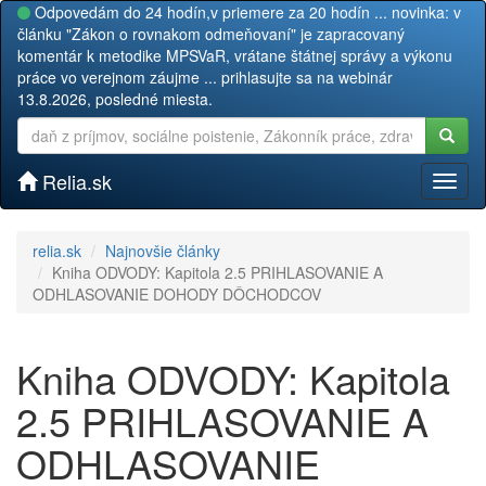
Odpovedám do 24 hodín,v priemere za 20 hodín ... novinka: v
článku "Zákon o rovnakom odmeňovaní" je zapracovaný
komentár k metodike MPSVaR, vrátane štátnej správy a výkonu
práce vo verejnom záujme ... prihlasujte sa na webinár
13.8.2026, posledné miesta.
Relia.sk
Toggl
naviga
relia.sk
Najnovšie články
Kniha ODVODY: Kapitola 2.5 PRIHLASOVANIE A
ODHLASOVANIE DOHODY DÔCHODCOV
Kniha ODVODY: Kapitola
2.5 PRIHLASOVANIE A
ODHLASOVANIE