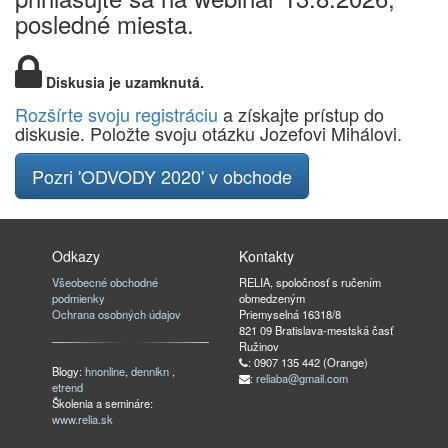
posledné miesta.
Diskusia je uzamknutá.
Rozšírte svoju registráciu
a získajte prístup do
diskusie. Položte svoju otázku Jozefovi Mihálovi.
Pozri 'ODVODY 2020' v obchode
Odkazy
Kontakty
Všeobecné obchodné
RELIA, spoločnosť s ručením
podmienky
obmedzeným
Ochrana osobných údajov
Priemyselná 16318/8
821 09 Bratislava-mestská časť
Ružinov
: 0907 135 442 (Orange)
Blogy:
hnonline
,
dennikn
,
:
reliaba@gmail.com
etrend
Školenia a semináre:
www.relia.sk