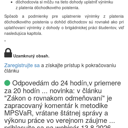
dôchodcovia si môžu na tieto dohody uplatniť výnimku
z platenia dôchodkového poistenia.
Spôsob a podmienky pre uplatnenie výnimky z platenia
dôchodkového poistenia u dohôd dôchodcov sú rovnaké ako pri
uplatňovaní výnimky z dohody o brigádnickej práci študentov, viď
nasledujúca kapitola.
*
Uzamknutý obsah.
Zaregistrujte sa
a získajte prístup k pokračovaniu
článku
Odpovedám do 24 hodín,v priemere
za 20 hodín ... novinka: v článku
"Zákon o rovnakom odmeňovaní" je
zapracovaný komentár k metodike
MPSVaR, vrátane štátnej správy a
výkonu práce vo verejnom záujme ...
prihlasujte sa na webinár 13.8.2026,