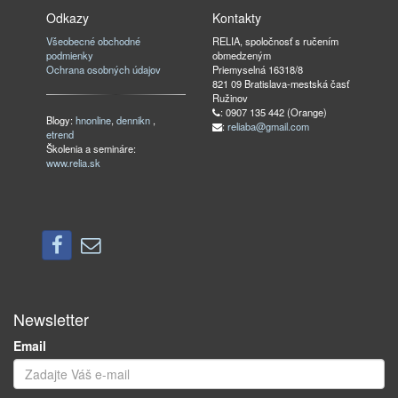
Odkazy
Kontakty
Všeobecné obchodné
RELIA, spoločnosť s ručením
podmienky
obmedzeným
Ochrana osobných údajov
Priemyselná 16318/8
821 09 Bratislava-mestská časť
Ružinov
: 0907 135 442 (Orange)
Blogy:
hnonline
,
dennikn
,
:
reliaba@gmail.com
etrend
Školenia a semináre:
www.relia.sk
Newsletter
Email