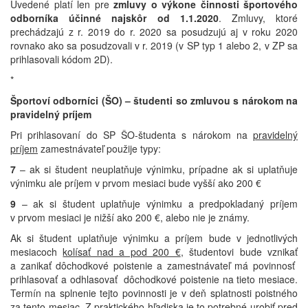
Uvedené platí len pre
zmluvy o výkone činnosti športového
odborníka účinné najskôr od 1.1.2020
. Zmluvy, ktoré
prechádzajú z r. 2019 do r. 2020 sa posudzujú aj v roku 2020
rovnako ako sa posudzovali v r. 2019 (v SP typ 1 alebo 2, v ZP sa
prihlasovali kódom 2D).
*
Športoví odborníci (ŠO) – študenti so zmluvou s nárokom na
pravidelný príjem
Pri prihlasovaní do SP ŠO-študenta s nárokom na
pravidelný
príjem
zamestnávateľ použije typy:
7
– ak si študent neuplatňuje výnimku, prípadne ak si uplatňuje
výnimku ale príjem v prvom mesiaci bude vyšší ako 200 €
9
– ak si študent uplatňuje výnimku a predpokladaný príjem
v prvom mesiaci je nižší ako 200 €, alebo nie je známy.
Ak si študent uplatňuje výnimku a príjem bude v jednotlivých
mesiacoch
kolísať nad a pod 200 €
, študentovi bude vznikať
a zanikať dôchodkové poistenie a zamestnávateľ má povinnosť
prihlasovať a odhlasovať dôchodkové poistenie na tieto mesiace.
Termín na splnenie tejto povinnosti je v deň splatnosti poistného
za tento mesiac. Z praktického hľadiska je to potrebné urobiť pred