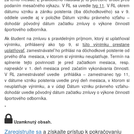
podaním mesačného výkazu. V RL sa uvedie
typ 11
. V RL okrem
dátumu vzniku a zániku poistenia (iba dôchodkového) sa v 9.
oddiele uvedie aj v položke Dátum vzniku právneho vzťahu –
dohodár pôvodný dátum začiatku zmluvy o výkone činnosti
športového odborníka.
Ak študent na zmluvu s pravidelným príjmom, ktorý si uplatňoval
výnimku, prihlásený ako typ 9, si
túto výnimku prestane
uplatňovať
, zamestnávateľ ho prihlási na dôchodkové poistenie od
prvého dňa mesiaca, v ktorom si výnimku neuplatňuje. Termín na
splnenie tejto povinnosti je pred začiatkom mesiaca, resp.
najneskôr v 1. deň mesiaca pred začatím vykonávania činnosti.
V RL zamestnávateľ uvedie prihláška – zamestnanec typ 11,
v dátume vzniku poistenia uvedie prvý deň mesiaca, v ktorom si
neuplatňuje výnimku, a v údaji Dátum vzniku právneho vzťahu-
dohodár uvedie pôvodný dátum začiatku zmluvy o výkone činnosti
športového odborníka.
*
Uzamknutý obsah.
Zaregistrujte sa
a získajte prístup k pokračovaniu