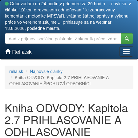
Odpovedám do 24 hodín,v priemere za 20 hodín ... novinka: v
článku "Zákon o rovnakom odmeňovaní" je zapracovaný
komentár k metodike MPSVaR, vrátane štátnej správy a výkonu
práce vo verejnom záujme ... prihlasujte sa na webinár
13.8.2026, posledné miesta.
Relia.sk
Toggl
naviga
relia.sk
Najnovšie články
Kniha ODVODY: Kapitola 2.7 PRIHLASOVANIE A
ODHLASOVANIE ŠPORTOVÍ ODBORNÍCI
Kniha ODVODY: Kapitola
2.7 PRIHLASOVANIE A
ODHLASOVANIE