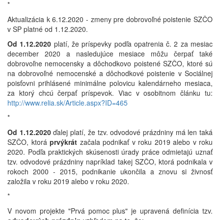
*
Aktualizácia k 6.12.2020 - zmeny pre dobrovoľné poistenie SZČO
v SP platné od 1.12.2020.
Od 1.12.2020
platí, že príspevky podľa opatrenia č. 2 za mesiac
december 2020 a nasledujúce mesiace môžu čerpať také
dobrovoľne nemocensky a dôchodkovo poistené SZČO, ktoré sú
na dobrovoľné nemocenské a dôchodkové poistenie v Sociálnej
poisťovni prihlásené minimálne polovicu kalendárneho mesiaca,
za ktorý chcú čerpať príspevok. Viac v osobitnom článku tu:
http://www.relia.sk/Article.aspx?ID=465
*
Od 1.12.2020
ďalej platí, že tzv. odvodové prázdniny má len taká
SZČO, ktorá
prvýkrát
začala podnikať v roku 2019 alebo v roku
2020. Podľa praktických skúsenosti úrady práce odmietajú uznať
tzv. odvodové prázdniny napríklad takej SZČO, ktorá podnikala v
rokoch 2000 - 2015, podnikanie ukončila a znovu si živnosť
založila v roku 2019 alebo v roku 2020.
*
V novom projekte "Prvá pomoc plus" je upravená definícia tzv.