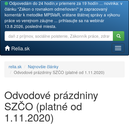
Odpovedám do 24 hodín,v priemere za 19 hodín ... novinka: v
článku "Zákon o rovnakom odmeňovaní" je zapracovaný
komentár k metodike MPSVaR, vrátane štátnej správy a výkonu
práce vo verejnom záujme ... prihlasujte sa na webinár
13.8.2026, posledné miesta.
Relia.sk
Toggl
naviga
relia.sk
Najnovšie články
Odvodové prázdniny SZČO (platné od 1.11.2020)
Odvodové prázdniny
SZČO (platné od
1.11.2020)