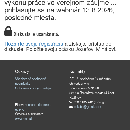
výkonu práce vo verejnom záujme ...
prihlasujte sa na webinár 13.8.2026,
posledné miesta.
Diskusia je uzamknutá.
Rozšírte svoju registráciu
a získajte prístup do
diskusie. Položte svoju otázku Jozefovi Mihálovi.
Odkazy
Kontakty
Všeobecné obchodné
RELIA, spoločnosť s ručením
podmienky
obmedzeným
Ochrana osobných údajov
Priemyselná 16318/8
821 09 Bratislava-mestská časť
Ružinov
: 0907 135 442 (Orange)
Blogy:
hnonline
,
dennikn
,
:
reliaba@gmail.com
etrend
Školenia a semináre:
www.relia.sk