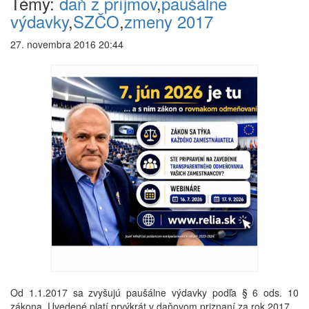
Témy:
daň z príjmov
,
paušálne
výdavky
,
SZČO
,
zmeny 2017
27. novembra 2016 20:44
Od 1.1.2017 sa zvyšujú paušálne výdavky podľa § 6 ods. 10
zákona. Uvedené platí prvýkrát v daňovom priznaní za rok 2017.