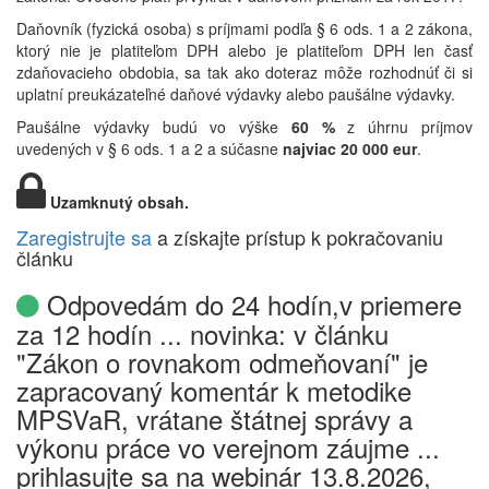
Daňovník (fyzická osoba) s príjmami podľa § 6 ods. 1 a 2 zákona,
ktorý nie je platiteľom DPH alebo je platiteľom DPH len časť
zdaňovacieho obdobia, sa tak ako doteraz môže rozhodnúť či si
uplatní preukázateľné daňové výdavky alebo paušálne výdavky.
Paušálne výdavky budú vo výške
60 %
z úhrnu príjmov
uvedených v § 6 ods. 1 a 2 a súčasne
najviac 20 000 eur
.
Uzamknutý obsah.
Zaregistrujte sa
a získajte prístup k pokračovaniu
článku
Odpovedám do 24 hodín,v priemere
za 12 hodín ... novinka: v článku
"Zákon o rovnakom odmeňovaní" je
zapracovaný komentár k metodike
MPSVaR, vrátane štátnej správy a
výkonu práce vo verejnom záujme ...
prihlasujte sa na webinár 13.8.2026,