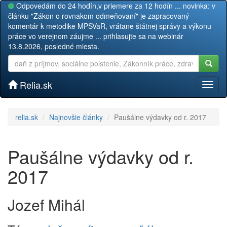
Odpovedám do 24 hodín,v priemere za 12 hodín ... novinka: v
článku "Zákon o rovnakom odmeňovaní" je zapracovaný
komentár k metodike MPSVaR, vrátane štátnej správy a výkonu
práce vo verejnom záujme ... prihlasujte sa na webinár
13.8.2026, posledné miesta.
Relia.sk
Toggl
naviga
relia.sk
Najnovšie články
Paušálne výdavky od r. 2017
Paušálne výdavky od r.
2017
Jozef Mihál