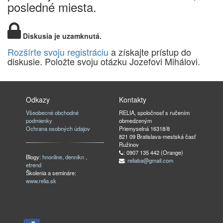
posledné miesta.
Diskusia je uzamknutá.
Rozšírte svoju registráciu
a získajte prístup do
diskusie. Položte svoju otázku Jozefovi Mihálovi.
Odkazy
Kontakty
Všeobecné obchodné
RELIA, spoločnosť s ručením
podmienky
obmedzeným
Ochrana osobných údajov
Priemyselná 16318/8
821 09 Bratislava-mestská časť
Ružinov
: 0907 135 442 (Orange)
Blogy:
hnonline
,
dennikn
,
:
reliaba@gmail.com
etrend
Školenia a semináre:
www.relia.sk