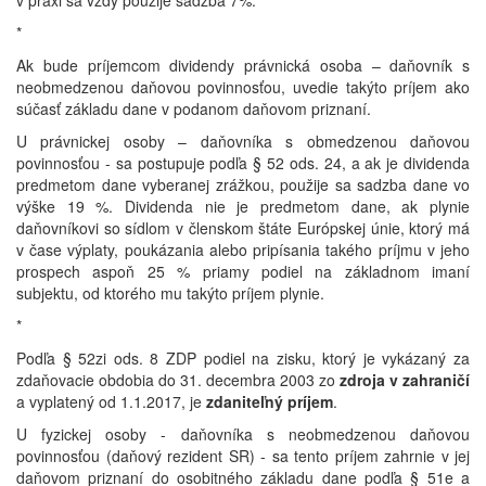
v praxi sa vždy použije sadzba 7%.
*
Ak bude príjemcom dividendy právnická osoba – daňovník s
neobmedzenou daňovou povinnosťou, uvedie takýto príjem ako
súčasť základu dane v podanom daňovom priznaní.
U právnickej osoby – daňovníka s obmedzenou daňovou
povinnosťou - sa postupuje podľa § 52 ods. 24, a ak je dividenda
predmetom dane vyberanej zrážkou, použije sa sadzba dane vo
výške 19 %. Dividenda nie je predmetom dane, ak plynie
daňovníkovi so sídlom v členskom štáte Európskej únie, ktorý má
v čase výplaty, poukázania alebo pripísania takého príjmu v jeho
prospech aspoň 25 % priamy podiel na základnom imaní
subjektu, od ktorého mu takýto príjem plynie.
*
Podľa § 52zi ods. 8 ZDP podiel na zisku, ktorý je vykázaný za
zdaňovacie obdobia do 31. decembra 2003 zo
zdroja v zahraničí
a vyplatený od 1.1.2017, je
zdaniteľný príjem
.
U fyzickej osoby - daňovníka s neobmedzenou daňovou
povinnosťou (daňový rezident SR) - sa tento príjem zahrnie v jej
daňovom priznaní do osobitného základu dane podľa § 51e a