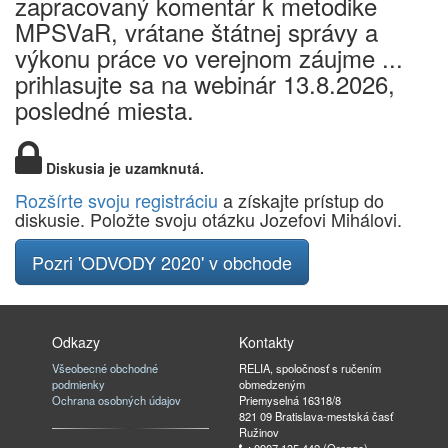
zapracovaný komentár k metodike
MPSVaR, vrátane štátnej správy a
výkonu práce vo verejnom záujme ...
prihlasujte sa na webinár 13.8.2026,
posledné miesta.
Diskusia je uzamknutá.
Rozšírte svoju registráciu
a získajte prístup do
diskusie. Položte svoju otázku Jozefovi Mihálovi.
Pozri 'ODVODY 2020' v obchode
Odkazy
Kontakty
Všeobecné obchodné
RELIA, spoločnosť s ručením
podmienky
obmedzeným
Ochrana osobných údajov
Priemyselná 16318/8
821 09 Bratislava-mestská časť
Ružinov