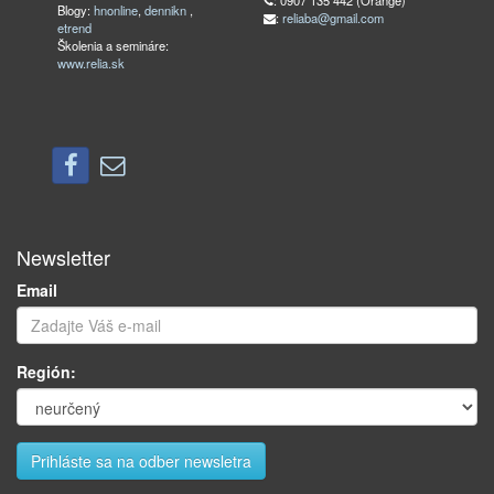
: 0907 135 442 (Orange)
Blogy:
hnonline
,
dennikn
,
:
reliaba@gmail.com
etrend
Školenia a semináre:
www.relia.sk
Newsletter
Email
Región: