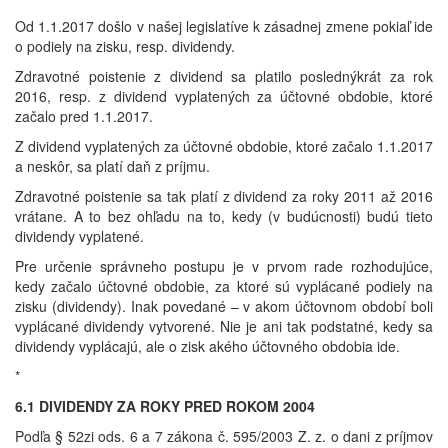
Od 1.1.2017 došlo v našej legislatíve k zásadnej zmene pokiaľ ide
o podiely na zisku, resp. dividendy.
Zdravotné poistenie z dividend sa platilo poslednýkrát za rok
2016, resp. z dividend vyplatených za účtovné obdobie, ktoré
začalo pred 1.1.2017.
Z dividend vyplatených za účtovné obdobie, ktoré začalo 1.1.2017
a neskôr, sa platí daň z príjmu.
Zdravotné poistenie sa tak platí z dividend za roky 2011 až 2016
vrátane. A to bez ohľadu na to, kedy (v budúcnosti) budú tieto
dividendy vyplatené.
Pre určenie správneho postupu je v prvom rade rozhodujúce,
kedy začalo účtovné obdobie, za ktoré sú vyplácané podiely na
zisku (dividendy). Inak povedané – v akom účtovnom období boli
vyplácané dividendy vytvorené. Nie je ani tak podstatné, kedy sa
dividendy vyplácajú, ale o zisk akého účtovného obdobia ide.
*
6.1 DIVIDENDY ZA ROKY PRED ROKOM 2004
Podľa § 52zi ods. 6 a 7 zákona č. 595/2003 Z. z. o dani z príjmov