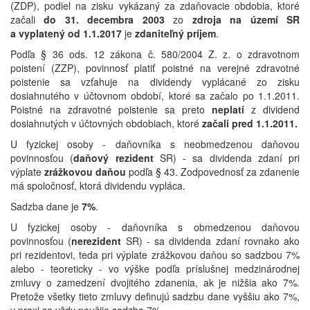
(ZDP), podiel na zisku vykázaný za zdaňovacie obdobia, ktoré
začali
do 31. decembra 2003
zo
zdroja na území SR
a
vyplatený od 1.1.2017
je
zdaniteľný príjem
.
Podľa § 36 ods. 12 zákona č. 580/2004 Z. z. o zdravotnom
poistení (ZZP), povinnosť platiť poistné na verejné zdravotné
poistenie sa vzťahuje na dividendy vyplácané zo zisku
dosiahnutého v účtovnom období, ktoré sa začalo po 1.1.2011.
Poistné na zdravotné poistenie sa preto
neplatí
z dividend
dosiahnutých v účtovných obdobiach, ktoré
začali pred 1.1.2011.
U fyzickej osoby - daňovníka s neobmedzenou daňovou
povinnosťou (
daňový rezident
SR) - sa dividenda zdaní pri
výplate
zrážkovou daňou
podľa § 43. Zodpovednosť za zdanenie
má spoločnosť, ktorá dividendu vypláca.
Sadzba dane je
7%
.
U fyzickej osoby - daňovníka s obmedzenou daňovou
povinnosťou (
nerezident
SR) - sa dividenda zdaní rovnako ako
pri rezidentovi, teda pri výplate zrážkovou daňou so sadzbou 7%
alebo - teoreticky - vo výške podľa príslušnej medzinárodnej
zmluvy o zamedzení dvojitého zdanenia, ak je nižšia ako 7%.
Pretože všetky tieto zmluvy definujú sadzbu dane vyššiu ako 7%,