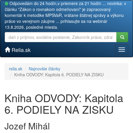
Odpovedám do 24 hodín,v priemere za 21 hodín ... novinka: v
článku "Zákon o rovnakom odmeňovaní" je zapracovaný
komentár k metodike MPSVaR, vrátane štátnej správy a výkonu
práce vo verejnom záujme ... prihlasujte sa na webinár
13.8.2026, posledné miesta.
Relia.sk
Toggl
naviga
relia.sk
Najnovšie články
Kniha ODVODY: Kapitola 6. PODIELY NA ZISKU
Kniha ODVODY: Kapitola
6. PODIELY NA ZISKU
Jozef Mihál