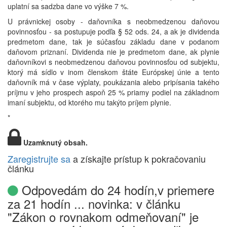
uplatní sa sadzba dane vo výške 7 %.
U právnickej osoby - daňovníka s neobmedzenou daňovou
povinnosťou - sa postupuje podľa § 52 ods. 24, a ak je dividenda
predmetom dane, tak je súčasťou základu dane v podanom
daňovom priznaní. Dividenda nie je predmetom dane, ak plynie
daňovníkovi s neobmedzenou daňovou povinnosťou od subjektu,
ktorý má sídlo v inom členskom štáte Európskej únie a tento
daňovník má v čase výplaty, poukázania alebo pripísania takého
príjmu v jeho prospech aspoň 25 % priamy podiel na základnom
imaní subjektu, od ktorého mu takýto príjem plynie.
*
Uzamknutý obsah.
Zaregistrujte sa
a získajte prístup k pokračovaniu
článku
Odpovedám do 24 hodín,v priemere
za 21 hodín ... novinka: v článku
"Zákon o rovnakom odmeňovaní" je